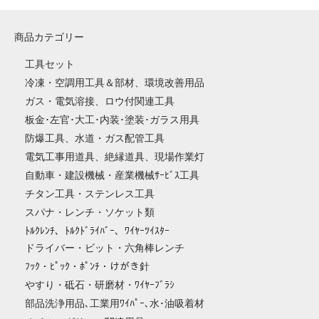
商品カテゴリー
工具セット
冷凍・空調用工具＆部材、環境改善用品
ガス・電気溶接、ロウ付関連工具
板金･左官･大工･内装･塗装･ガラス用具
防爆工具、水道・ガス配管工具
電気工事用道具、絶縁道具、現場作業灯
自動車・建設機械・産業機械ｻｰﾋﾞｽ工具
チタン工具・ステンレス工具
スパナ・レンチ・ソケット類
ﾄﾙｸﾚﾝﾁ、ﾄﾙｸﾄﾞﾗｲﾊﾞｰ、ﾜｲﾔｰﾂｲｽﾀｰ
ドライバー・ビット・六角棒レンチ
ﾌｯｸ・ﾋﾟｯｸ・ﾎﾟﾝﾁ・けがき針
やすり・砥石・研磨材・ﾜｲﾔｰﾌﾞﾗｼ
部品洗浄用品､工業用ﾜｲﾊﾟｰ､水･油吸着材