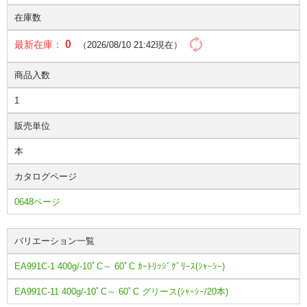
在庫数
0
最新在庫：
（2026/08/10 21:42現在）
商品入数
1
販売単位
本
カタログページ
0648ページ
バリエーション一覧
EA991C-1 400g/-10ﾟC～ 60ﾟC ｶｰﾄﾘｯｼﾞｸﾞﾘｰｽ(ｼｬｰｼｰ)
EA991C-11 400g/-10ﾟC～ 60ﾟC グリース(ｼｬｰｼｰ/20本)