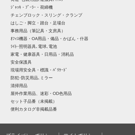
ｼﾞｬｯｷ・ﾌﾟｰﾗｰ・荷締機
チェンブロック・スリング・クランプ
はしご・脚立・踏台・足場台
事務用品（筆記具・文房具）
ｵﾌｨｽ機器・OA用品・備品・かばん・什器
ﾗｲﾄ･照明器具､電球､電池
家電・健康器具・日用品・消耗品
安全保護具
現場用安全具・標識・ﾊﾞﾘｹｰﾄﾞ
防犯･防災用品､ミラー
清掃用品
屋外作業用品、迷彩・OD色用品
セット子品番（未掲載）
便利カタログ非掲載品番