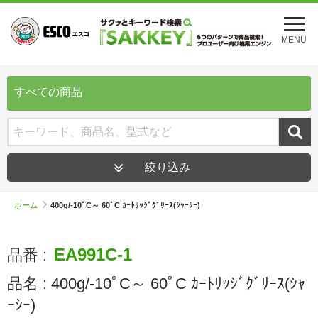
メ
ニ
MENU
ュ
ー
を
開
すべての商品
く
絞り込み
ホーム
400g/-10ﾟC～ 60ﾟC ｶｰﾄﾘｯｼﾞｸﾞﾘｰｽ(ｼｬｰｼｰ)
EA991C-1
品番 :
品名 :
400g/-10ﾟC～ 60ﾟC ｶｰﾄﾘｯｼﾞｸﾞﾘｰｽ(ｼｬ
ｰｼｰ)