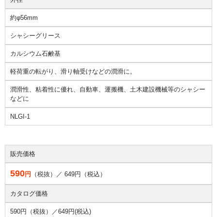
約φ56mm
シャシーグリース
カルシウム石鹸基
軽荷重の転がり、滑り軸受けなどの潤滑に。
潤滑性、粘着性に優れ、自動車、運搬機、土木建設機械等のシャシー
などに
NLGI-1
販売価格
590
円
（税抜）／
649
円（税込）
カタログ価格
590円（税抜）／
649円(税込)