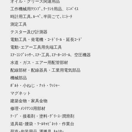
オイル・グリース関連用品
工作機械用ｸﾗﾝﾌﾟ､ｸｰﾗﾝﾄ用品、ﾐﾆﾊﾞｲｽ
時計用工具､ﾙｰﾍﾟ､半田ごて､ﾐﾆﾄｰﾁ
測定工具
テスター及び計測器
電動工具・発電機・ｺｰﾄﾞﾘｰﾙ・延長ｺｰﾄﾞ
電動･エアー工具用先端工具
ｴｱｰｺﾝﾌﾟﾚｯｻｰ､ｴｱｰ工具､ｴｱｰﾎｰｽﾘｰﾙ、空圧機器
水道・ガス・エアー用配管部材
配線部材・配線器具・工業用電気部品
機械部品
ﾎﾞﾙﾄ・小ねじ・ﾅｯﾄ・ﾜｯｼｬｰ
マグネット
建築金物・家具金物
修理･ﾒﾝﾃﾅﾝｽ用部材
ﾃｰﾌﾟ・接着剤・塗料･ｸﾞﾘｰｽ･潤滑剤
道具箱･腰袋・ﾂｰﾙｷｬﾋﾞﾈｯﾄ・作業台
荷造･包装用品､運搬具､ｷｬｽﾀｰ