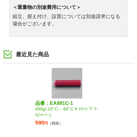
＜重量物の別途費用について＞
組立、据え付け、設置については別途請求になる
場合がございます。
最近見た商品
品番：EA991C-1
400g/-10ﾟC～ 60ﾟC ｶｰﾄﾘｯｼﾞｸﾞﾘｰ
ｽ(ｼｬｰｼｰ)
590
円
（税抜）