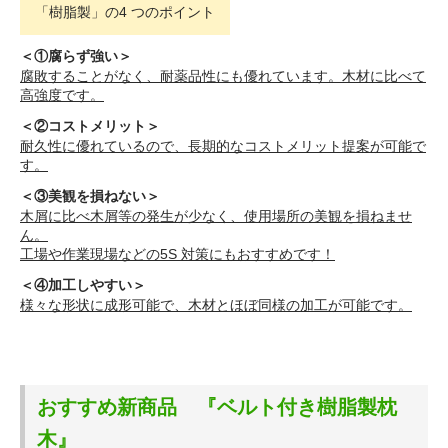
「樹脂製」の4 つのポイント
＜①腐らず強い＞
腐敗することがなく、耐薬品性にも優れています。木材に比べて
高強度です。
＜②コストメリット＞
耐久性に優れているので、長期的なコストメリット提案が可能で
す。
＜③美観を損ねない＞
木屑に比べ木屑等の発生が少なく、使用場所の美観を損ねませ
ん。
工場や作業現場などの5S 対策にもおすすめです！
＜④加工しやすい＞
様々な形状に成形可能で、木材とほぼ同様の加工が可能です。
おすすめ新商品 『ベルト付き樹脂製枕
木』