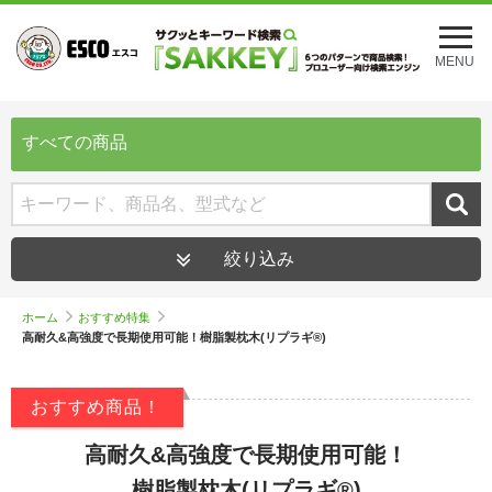
メ
ニ
MENU
ュ
ー
を
開
すべての商品
く
絞り込み
ホーム
おすすめ特集
高耐久&高強度で長期使用可能！樹脂製枕木(リプラギ®︎)
おすすめ商品！
高耐久&高強度で長期使用可能！
樹脂製枕木(リプラギ®)