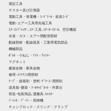
測定工具
テスター及び計測器
電動工具・発電機・ｺｰﾄﾞﾘｰﾙ・延長ｺｰﾄﾞ
電動･エアー工具用先端工具
ｴｱｰｺﾝﾌﾟﾚｯｻｰ､ｴｱｰ工具､ｴｱｰﾎｰｽﾘｰﾙ、空圧機器
水道・ガス・エアー用配管部材
配線部材・配線器具・工業用電気部品
機械部品
ﾎﾞﾙﾄ・小ねじ・ﾅｯﾄ・ﾜｯｼｬｰ
マグネット
建築金物・家具金物
修理･ﾒﾝﾃﾅﾝｽ用部材
ﾃｰﾌﾟ・接着剤・塗料･ｸﾞﾘｰｽ･潤滑剤
道具箱･腰袋・ﾂｰﾙｷｬﾋﾞﾈｯﾄ・作業台
荷造･包装用品､運搬具､ｷｬｽﾀｰ
ｼﾞｬｯｷ・ﾌﾟｰﾗｰ・荷締機
チェンブロック・スリング・クランプ