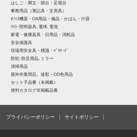
はしご・脚立・踏台・足場台
事務用品（筆記具・文房具）
ｵﾌｨｽ機器・OA用品・備品・かばん・什器
ﾗｲﾄ･照明器具､電球､電池
家電・健康器具・日用品・消耗品
安全保護具
現場用安全具・標識・ﾊﾞﾘｹｰﾄﾞ
防犯･防災用品､ミラー
清掃用品
屋外作業用品、迷彩・OD色用品
セット子品番（未掲載）
便利カタログ非掲載品番
プライバシーポリシー
サイトポリシー