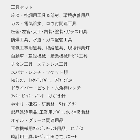
工具セット
冷凍・空調用工具＆部材、環境改善用品
ガス・電気溶接、ロウ付関連工具
板金･左官･大工･内装･塗装･ガラス用具
防爆工具、水道・ガス配管工具
電気工事用道具、絶縁道具、現場作業灯
自動車・建設機械・産業機械ｻｰﾋﾞｽ工具
チタン工具・ステンレス工具
スパナ・レンチ・ソケット類
ﾄﾙｸﾚﾝﾁ、ﾄﾙｸﾄﾞﾗｲﾊﾞｰ、ﾜｲﾔｰﾂｲｽﾀｰ
ドライバー・ビット・六角棒レンチ
ﾌｯｸ・ﾋﾟｯｸ・ﾎﾟﾝﾁ・けがき針
やすり・砥石・研磨材・ﾜｲﾔｰﾌﾞﾗｼ
部品洗浄用品､工業用ﾜｲﾊﾟｰ､水･油吸着材
オイル・グリース関連用品
工作機械用ｸﾗﾝﾌﾟ､ｸｰﾗﾝﾄ用品、ﾐﾆﾊﾞｲｽ
時計用工具､ﾙｰﾍﾟ､半田ごて､ﾐﾆﾄｰﾁ