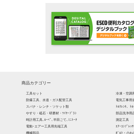
商品カテゴリー
工具セット
冷凍・空調
防爆工具、水道・ガス配管工具
電気工事用
スパナ・レンチ・ソケット類
ﾄﾙｸﾚﾝﾁ、ﾄﾙ
やすり・砥石・研磨材・ﾜｲﾔｰﾌﾞﾗｼ
部品洗浄用品
時計用工具､ﾙｰﾍﾟ､半田ごて､ﾐﾆﾄｰﾁ
測定工具
電動･エアー工具用先端工具
ｴｱｰｺﾝﾌﾟﾚ
機械部品
ﾎﾞﾙﾄ・小ね