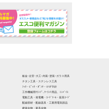
板金･左官･大工･内装･塗装･ガラス用具
チタン工具・ステンレス工具
ﾌｯｸ・ﾋﾟｯｸ・ﾎﾟﾝﾁ・けがき針
工作機械用ｸﾗﾝﾌﾟ､ｸｰﾗﾝﾄ用品、ﾐﾆﾊﾞｲｽ
電動工具・発電機・ｺｰﾄﾞﾘｰﾙ・延長ｺｰﾄﾞ
配線部材・配線器具・工業用電気部品
建築金物・家具金物