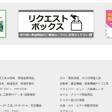
用工具＆部材、環境改善用品
ガス・電気溶接、ロウ付関連工具
道具、絶縁道具、現場作業灯
自動車・建設機械・産業機械ｻｰﾋﾞｽ工具
ｸﾄﾞﾗｲﾊﾞｰ、ﾜｲﾔｰﾂｲｽﾀｰ
ドライバー・ビット・六角棒レンチ
､工業用ﾜｲﾊﾟｰ､水･油吸着材
オイル・グリース関連用品
テスター及び計測器
ｯｻｰ､ｴｱｰ工具､ｴｱｰﾎｰｽﾘｰﾙ、空圧機器
水道・ガス・エアー用配管部材
じ・ﾅｯﾄ・ﾜｯｼｬｰ
マグネット