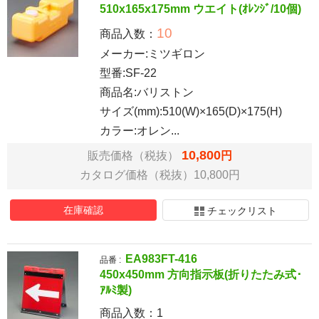
510x165x175mm ウエイト(ｵﾚﾝｼﾞ/10個)
10
商品入数：
メーカー:ミツギロン
型番:SF-22
商品名:バリストン
サイズ(mm):510(W)×165(D)×175(H)
カラー:オレン...
10,800
販売価格（税抜）
円
カタログ価格（税抜）10,800円
在庫確認
チェックリスト
EA983FT-416
品番 :
450x450mm 方向指示板(折りたたみ式･
ｱﾙﾐ製)
商品入数：
1