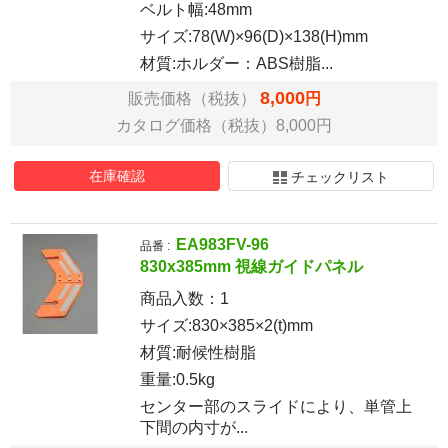
ベルト幅:48mm
サイズ:78(W)×96(D)×138(H)mm
材質:ホルダー：ABS樹脂...
8,000
販売価格（税抜）
円
カタログ価格（税抜）8,000円
在庫確認
チェックリスト
EA983FV-96
品番 :
830x385mm 視線ガイドパネル
商品入数：
1
サイズ:830×385×2(t)mm
材質:耐候性樹脂
重量:0.5kg
センター部のスライドにより、単管上
下間の内寸が...