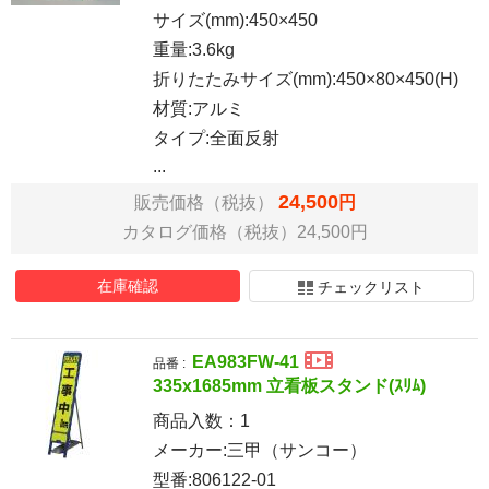
サイズ(mm):450×450
重量:3.6kg
折りたたみサイズ(mm):450×80×450(H)
材質:アルミ
タイプ:全面反射
...
24,500
販売価格（税抜）
円
カタログ価格（税抜）24,500円
在庫確認
チェックリスト
EA983FW-41
品番 :
335x1685mm 立看板スタンド(ｽﾘﾑ)
商品入数：
1
メーカー:三甲（サンコー）
型番:806122-01