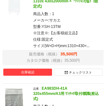
1310x 430x2000mm ﾊﾟｰﾃｨｼｮﾝ(塩ﾋﾞ/固
定式)
商品入数：
1
メーカー:サカエ
型番:YSH-13TM
※注意※:【お客様組立品】
仕様:固定式
サイズ(W×D×H)mm:1310×430×...
35,500
販売価格（税抜）
円
カタログ価格（税抜）35,500円
在庫確認
チェックリスト
EA983DH-41A
品番 :
320x455mm/A3用 ﾜﾝﾀｯﾁ取付標識(差込
式)