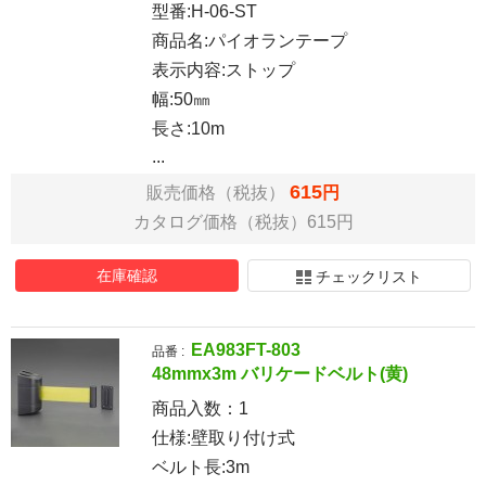
型番:H-06-ST
商品名:パイオランテープ
表示内容:ストップ
幅:50㎜
長さ:10m
...
615
販売価格（税抜）
円
カタログ価格（税抜）615円
在庫確認
チェックリスト
EA983FT-803
品番 :
48mmx3m バリケードベルト(黄)
商品入数：
1
仕様:壁取り付け式
ベルト長:3m