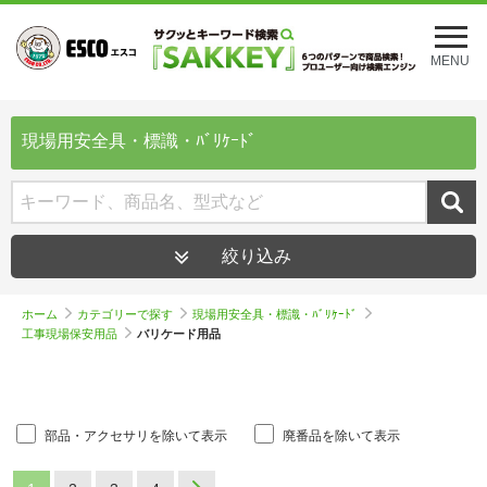
メ
ニ
MENU
ュ
ー
を
開
現場用安全具・標識・ﾊﾞﾘｹｰﾄﾞ
く
絞り込み
ホーム
カテゴリーで探す
現場用安全具・標識・ﾊﾞﾘｹｰﾄﾞ
工事現場保安用品
バリケード用品
部品・アクセサリを除いて表示
廃番品を除いて表示