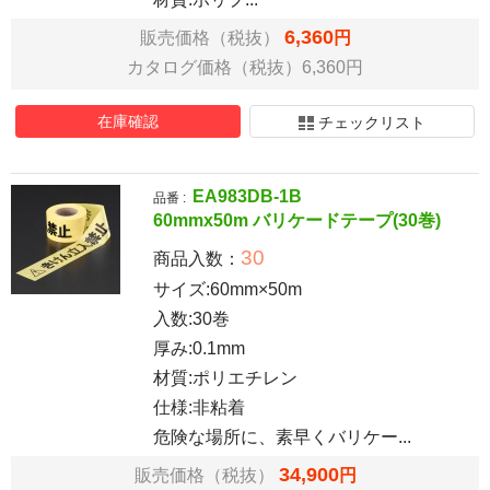
6,360
販売価格（税抜）
円
カタログ価格（税抜）6,360円
在庫確認
チェックリスト
EA983DB-1B
品番 :
60mmx50m バリケードテープ(30巻)
30
商品入数：
サイズ:60mm×50m
入数:30巻
厚み:0.1mm
材質:ポリエチレン
仕様:非粘着
危険な場所に、素早くバリケー...
34,900
販売価格（税抜）
円