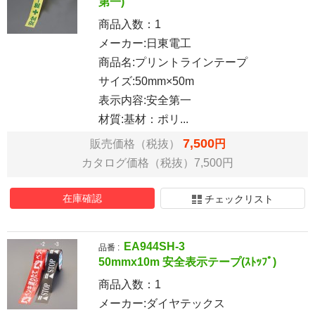
第一)
商品入数：
1
メーカー:日東電工
商品名:プリントラインテープ
サイズ:50mm×50m
表示内容:安全第一
材質:基材：ポリ...
7,500
販売価格（税抜）
円
カタログ価格（税抜）7,500円
在庫確認
チェックリスト
EA944SH-3
品番 :
50mmx10m 安全表示テープ(ｽﾄｯﾌﾟ)
商品入数：
1
メーカー:ダイヤテックス