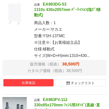
EA983DG-53
品番 :
1310x 430x2057mm ﾊﾟｰﾃｨｼｮﾝ(塩ﾋﾞ/移
動式)
商品入数：
1
メーカー:サカエ
型番:YSH-13TMC
※注意※:【お客様組立品】
仕様:移動式
サイズ(W×D×H)mm:1310×430...
38,500
販売価格（税抜）
円
カタログ価格（税抜）38,500円
在庫確認
チェックリスト
EA983FV-112
品番 :
330x85x170mm ﾌｪﾝｽ用ｽﾀﾝﾄﾞ(直線･直