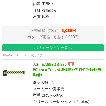
内容:工事中
仕様:看板のみ
材質:鉄板
...
8,030
販売価格（税抜）
円
カタログ価格（税抜）8,030円
バリエーション一覧へ
10
点のバリエーションがあります
EA983DB-235
品番 :
50mm x 7m ﾘｰﾙ型標識ﾃｰﾌﾟ(ﾏｸﾞﾈｯﾄ付･自
動巻)
商品入数：
1
メーカー:中発販売
型番:BRSR-507A
シリーズ:リーレックス（Reelex）