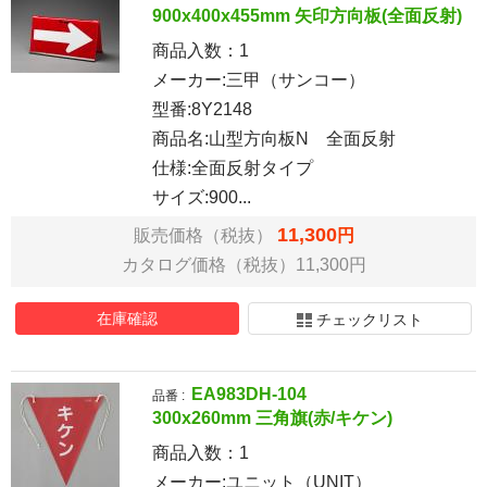
900x400x455mm 矢印方向板(全面反射)
商品入数：
1
メーカー:三甲（サンコー）
型番:8Y2148
商品名:山型方向板N 全面反射
仕様:全面反射タイプ
サイズ:900...
11,300
販売価格（税抜）
円
カタログ価格（税抜）11,300円
在庫確認
チェックリスト
EA983DH-104
品番 :
300x260mm 三角旗(赤/キケン)
商品入数：
1
メーカー:ユニット（UNIT）