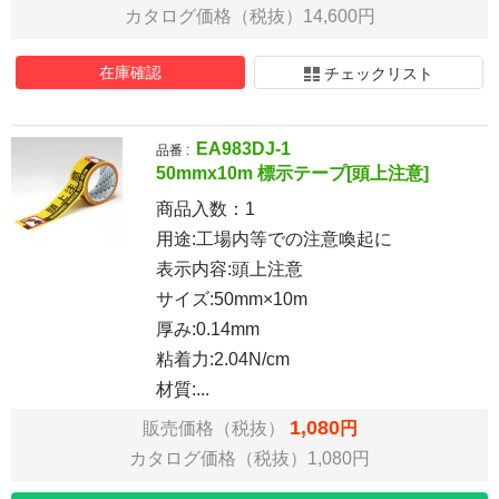
カタログ価格（税抜）14,600円
在庫確認
チェックリスト
EA983DJ-1
品番 :
50mmx10m 標示テープ[頭上注意]
商品入数：
1
用途:工場内等での注意喚起に
表示内容:頭上注意
サイズ:50mm×10m
厚み:0.14mm
粘着力:2.04N/cm
材質:...
1,080
販売価格（税抜）
円
カタログ価格（税抜）1,080円