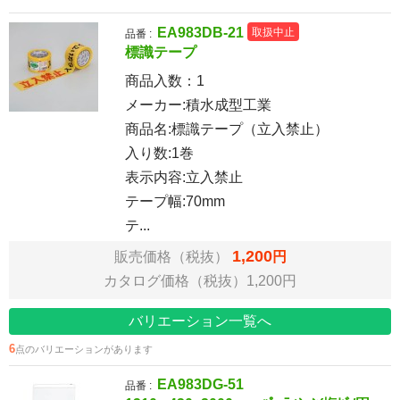
EA983DB-21
取扱中止
品番 :
標識テープ
商品入数：
1
メーカー:積水成型工業
商品名:標識テープ（立入禁止）
入り数:1巻
表示内容:立入禁止
テープ幅:70mm
テ...
1,200
販売価格（税抜）
円
カタログ価格（税抜）1,200円
バリエーション一覧へ
6
点のバリエーションがあります
EA983DG-51
品番 :