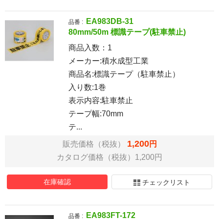
EA983DB-31
品番 :
80mm/50m 標識テープ(駐車禁止)
商品入数：
1
メーカー:積水成型工業
商品名:標識テープ（駐車禁止）
入り数:1巻
表示内容:駐車禁止
テープ幅:70mm
テ...
1,200
販売価格（税抜）
円
カタログ価格（税抜）1,200円
在庫確認
チェックリスト
EA983FT-172
品番 :