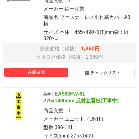
商品入数：
1
メーカー:結一産業
商品名:ファスナーレス垂れ幕カバーA3
横
サイズ:本体：455×490×1(T)mm袋：縦
320×...
1,360
販売価格（税抜）
円
カタログ価格（税抜）1,360円
在庫確認
チェックリスト
EA983FW-61
品番 :
275x1400mm 反射立看板(工事中)
商品入数：
1
メーカー:ユニット（UNIT）
型番:396-141
サイズ(mm):275×1400