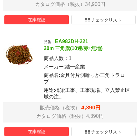
カタログ価格（税抜）34,900円
在庫確認
チェックリスト
EA983DH-221
品番 :
20m 三角旗(10連/赤･無地)
商品入数：
1
メーカー:結一産業
商品名:金具付片側輪っか三角トラロー
プ
用途:橋梁工事、工事現場、立入禁止区
域の注...
4,390
販売価格（税抜）
円
カタログ価格（税抜）4,390円
在庫確認
チェックリスト