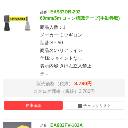
EA983DB-202
品番 :
60mm/5m コ－ン標識テープ(手動巻取)
商品入数：
1
メーカー:ミツギロン
型番:SF-50
商品名:バリアライン
仕様:ジョイントなし
表示内容:きけん立入禁止
テ...
3,780
販売価格（税抜）
円
カタログ価格（税抜）3,780円
在庫確認
チェックリスト
EA983FV-102A
品番 :