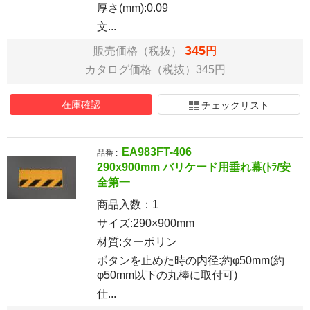
厚さ(mm):0.09
文...
345
販売価格（税抜）
円
カタログ価格（税抜）345円
在庫確認
チェックリスト
EA983FT-406
品番 :
290x900mm バリケード用垂れ幕(ﾄﾗ/安
全第一
商品入数：
1
サイズ:290×900mm
材質:ターポリン
ボタンを止めた時の内径:約φ50mm(約
φ50mm以下の丸棒に取付可)
仕...