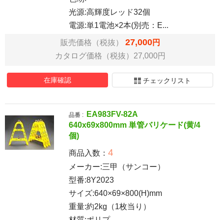
光源:高輝度レッド32個
電源:単1電池×2本(別売：E...
27,000
販売価格（税抜）
円
カタログ価格（税抜）27,000円
在庫確認
チェックリスト
EA983FV-82A
品番 :
640x69x800mm 単管バリケード(黄/4
個)
4
商品入数：
メーカー:三甲（サンコー）
型番:8Y2023
サイズ:640×69×800(H)mm
重量:約2kg（1枚当り）
材質:ポリプ...