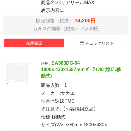
商品名:バリアリールMAX
表示内容:...
14,200
販売価格（税抜）
円
カタログ価格（税抜）14,200円
在庫確認
チェックリスト
EA983DG-54
品番 :
1800x 430x1587mm ﾊﾟｰﾃｨｼｮﾝ(塩ﾋﾞ/移
動式)
商品入数：
1
メーカー:サカエ
型番:YS-18TMC
※注意※:【お客様組立品】
仕様:移動式
サイズ(W×D×H)mm:1800×430×...