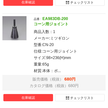
在庫確認
チェックリスト
EA983DB-200
品番 :
コーン用ジョイント
商品入数：
1
メーカー:ミツギロン
型番:CN-20
仕様:コーン用ジョイント
サイズ:98×236(H)mm
重量:65g
材質:本体：ポ...
680
販売価格（税抜）
円
カタログ価格（税抜）680円
在庫確認
チェックリスト