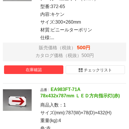
型番:372-65
内容:キケン
サイズ:300×260mm
材質:ビニールターポリン
仕様:...
500
販売価格（税抜）
円
カタログ価格（税抜）500円
在庫確認
チェックリスト
EA983FT-71A
品番 :
78x432x787mm ＬＥＤ方向指示灯(赤)
商品入数：
1
サイズ(mm):787(W)×78(D)×432(H)
重量(kg):4
色:赤