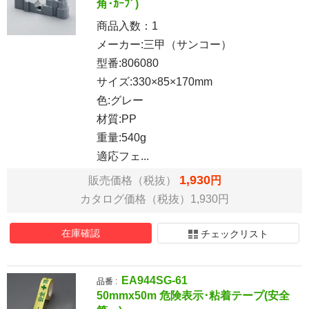
角･ｶｰﾌﾞ)
商品入数：
1
メーカー:三甲（サンコー）
型番:806080
サイズ:330×85×170mm
色:グレー
材質:PP
重量:540g
適応フェ...
1,930
販売価格（税抜）
円
カタログ価格（税抜）1,930円
在庫確認
チェックリスト
EA944SG-61
品番 :
50mmx50m 危険表示･粘着テープ(安全