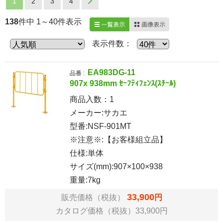
1
2
3
4
Next
138
件中 1～40件表示
一覧表示
画像表示
表示件数：
EA983DG-11
品番 :
907x 938mm ｾｰﾌﾃｨﾌｪﾝｽ(ｽﾁｰﾙ)
商品入数：
1
メーカー:サカエ
型番:NSF-901MT
※注意※:【お客様組立品】
仕様:単体
サイズ(mm):907×100×938
重量:7kg
33,900
販売価格（税抜）
円
カタログ価格（税抜）33,900円