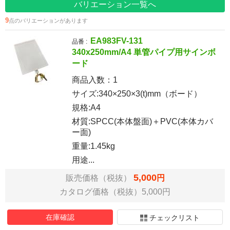
バリエーション一覧へ
9
点のバリエーションがあります
EA983FV-131
品番 :
340x250mm/A4 単管パイプ用サインボ
ード
商品入数：
1
サイズ:340×250×3(t)mm（ボード）
規格:A4
材質:SPCC(本体盤面)＋PVC(本体カバ
ー面)
重量:1.45kg
用途...
5,000
販売価格（税抜）
円
カタログ価格（税抜）5,000円
在庫確認
チェックリスト