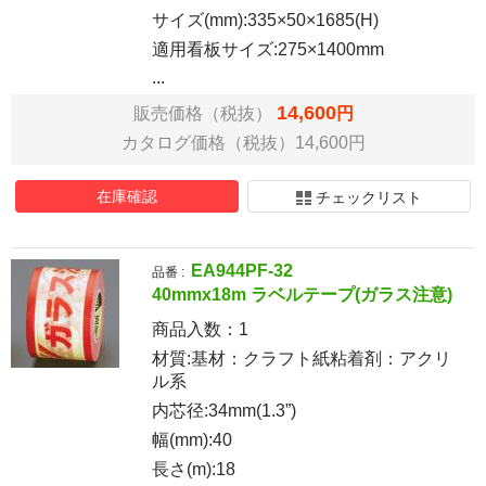
サイズ(mm):335×50×1685(H)
適用看板サイズ:275×1400mm
...
14,600
販売価格（税抜）
円
カタログ価格（税抜）14,600円
在庫確認
チェックリスト
EA944PF-32
品番 :
40mmx18m ラベルテープ(ガラス注意)
商品入数：
1
材質:基材：クラフト紙粘着剤：アクリ
ル系
内芯径:34mm(1.3”)
幅(mm):40
長さ(m):18