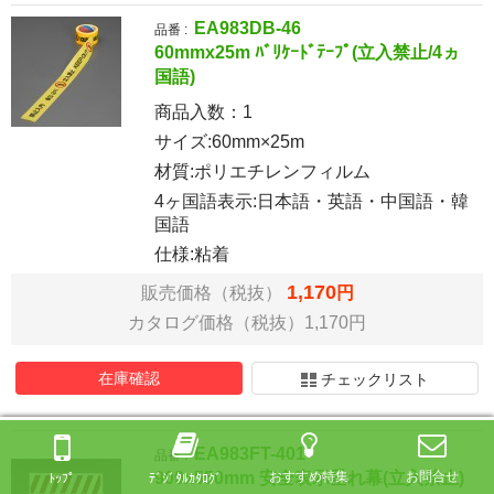
EA983DB-46
品番 :
60mmx25m ﾊﾞﾘｹｰﾄﾞﾃｰﾌﾟ(立入禁止/4ヵ
国語)
商品入数：
1
サイズ:60mm×25m
材質:ポリエチレンフィルム
4ヶ国語表示:日本語・英語・中国語・韓
国語
仕様:粘着
1,170
販売価格（税抜）
円
カタログ価格（税抜）1,170円
在庫確認
チェックリスト
EA983FT-401
品番 :
900x550mm 安全表示垂れ幕(立入禁止)
おすすめ特集
お問合せ
ﾄｯﾌﾟ
ﾃﾞｼﾞﾀﾙｶﾀﾛｸﾞ