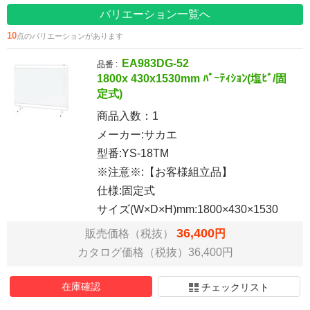
バリエーション一覧へ
10
点のバリエーションがあります
EA983DG-52
品番 :
1800x 430x1530mm ﾊﾟｰﾃｨｼｮﾝ(塩ﾋﾞ/固
定式)
商品入数：
1
メーカー:サカエ
型番:YS-18TM
※注意※:【お客様組立品】
仕様:固定式
サイズ(W×D×H)mm:1800×430×1530
36,400
販売価格（税抜）
円
カタログ価格（税抜）36,400円
在庫確認
チェックリスト