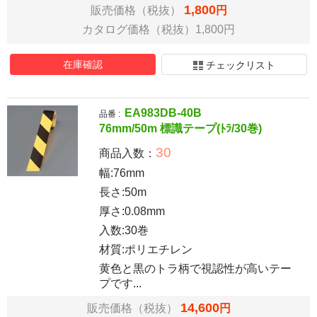
1,800
販売価格（税抜）
円
カタログ価格（税抜）1,800円
在庫確認
チェックリスト
EA983DB-40B
品番 :
76mm/50m 標識テープ(ﾄﾗ/30巻)
30
商品入数：
幅:76mm
長さ:50m
厚さ:0.08mm
入数:30巻
材質:ポリエチレン
黄色と黒のトラ柄で視認性が高いテー
プです...
14,600
販売価格（税抜）
円