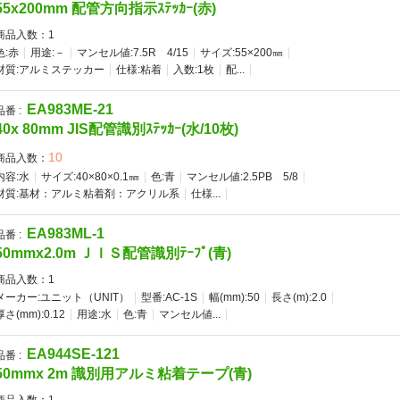
55x200mm 配管方向指示ｽﾃｯｶｰ(赤)
商品入数：
1
色:赤
用途:－
マンセル値:7.5R 4/15
サイズ:55×200㎜
材質:アルミステッカー
仕様:粘着
入数:1枚
配...
EA983ME-21
品番 :
40x 80mm JIS配管識別ｽﾃｯｶｰ(水/10枚)
10
商品入数：
内容:水
サイズ:40×80×0.1㎜
色:青
マンセル値:2.5PB 5/8
材質:基材：アルミ粘着剤：アクリル系
仕様...
EA983ML-1
品番 :
50mmx2.0m ＪＩＳ配管識別ﾃｰﾌﾟ(青)
商品入数：
1
メーカー:ユニット（UNIT）
型番:AC-1S
幅(mm):50
長さ(m):2.0
厚さ(mm):0.12
用途:水
色:青
マンセル値...
EA944SE-121
品番 :
50mmx 2m 識別用アルミ粘着テープ(青)