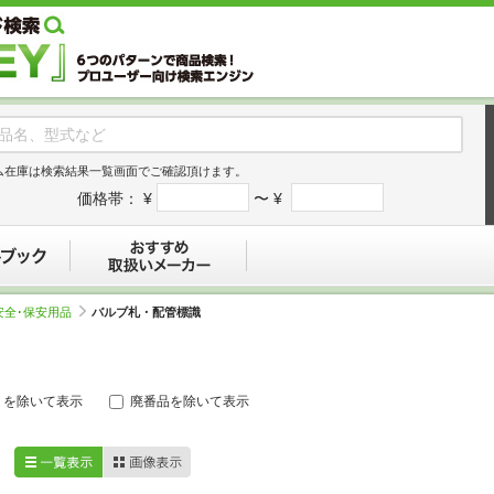
ム在庫は検索結果一覧画面でご確認頂けます。
価格帯：
¥
〜 ¥
デジタルブック
おすすめ
安全･保安用品
バルブ札・配管標識
リを除いて表示
廃番品を除いて表示
一覧表示
画像表示