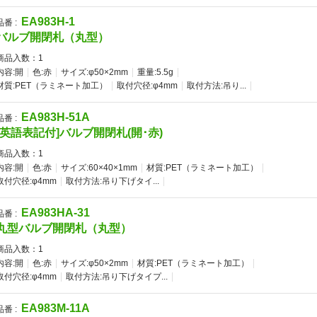
EA983H-1
品番 :
バルブ開閉札（丸型）
商品入数：
1
内容:開
色:赤
サイズ:φ50×2mm
重量:5.5g
材質:PET（ラミネート加工）
取付穴径:φ4mm
取付方法:吊り...
EA983H-51A
品番 :
[英語表記付]バルブ開閉札(開･赤)
商品入数：
1
内容:開
色:赤
サイズ:60×40×1mm
材質:PET（ラミネート加工）
取付穴径:φ4mm
取付方法:吊り下げタイ...
EA983HA-31
品番 :
丸型バルブ開閉札（丸型）
商品入数：
1
内容:開
色:赤
サイズ:φ50×2mm
材質:PET（ラミネート加工）
取付穴径:φ4mm
取付方法:吊り下げタイプ...
EA983M-11A
品番 :