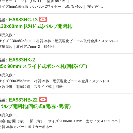
メーカー:ユニット（UNIT）
型番:857-50
サイズ(mm):表示板：65×65×2ワイヤー：φ0.75×400
内容(色):...
EA983HC-13
品番 :
130x60mm [ｽﾗｲﾄﾞ式]バルブ開閉札
商品入数：
1
サイズ:130×60×3mm
材質:本体：硬質塩化ビニール取付金具：ステンレス
重量:55g
取付穴:7mm×2
取付仕...
EA983HK-2
品番 :
35x 90mm スライド式ボンベ札(回転ﾀｲﾌﾟ)
商品入数：
1
サイズ:90×35×3mm
材質:本体：硬質塩化ビニール金具：ステンレス
入数:1個
両面印刷
スライド式
回転...
EA983HB-22
品番 :
バルブ開閉札(回転式)(開/赤･閉/青)
商品入数：
1
内容(色):開（赤）・閉（青）
サイズ:90×60×10mm
窓サイズ:47×50mm
材質:本体カバー：ポリカーボネー...