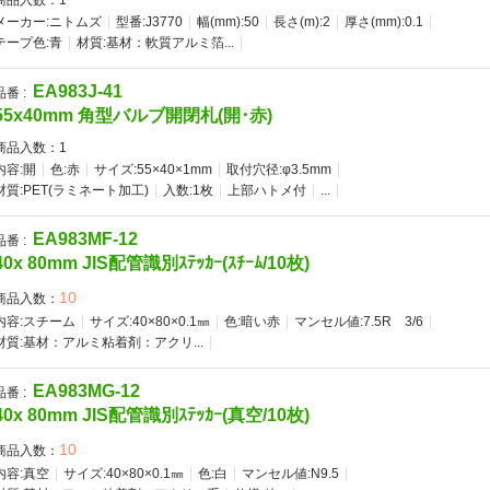
商品入数：
1
メーカー:ニトムズ
型番:J3770
幅(mm):50
長さ(m):2
厚さ(mm):0.1
テープ色:青
材質:基材：軟質アルミ箔...
EA983J-41
品番 :
55x40mm 角型バルブ開閉札(開･赤)
商品入数：
1
内容:開
色:赤
サイズ:55×40×1mm
取付穴径:φ3.5mm
材質:PET(ラミネート加工)
入数:1枚
上部ハトメ付
...
EA983MF-12
品番 :
40x 80mm JIS配管識別ｽﾃｯｶｰ(ｽﾁｰﾑ/10枚)
10
商品入数：
内容:スチーム
サイズ:40×80×0.1㎜
色:暗い赤
マンセル値:7.5R 3/6
材質:基材：アルミ粘着剤：アクリ...
EA983MG-12
品番 :
40x 80mm JIS配管識別ｽﾃｯｶｰ(真空/10枚)
10
商品入数：
内容:真空
サイズ:40×80×0.1㎜
色:白
マンセル値:N9.5