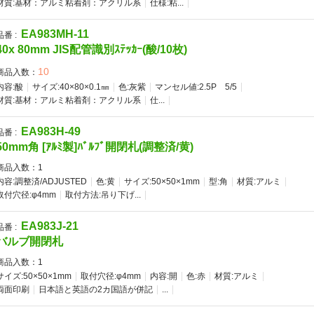
材質:基材：アルミ粘着剤：アクリル系
仕様:粘...
EA983MH-11
品番 :
40x 80mm JIS配管識別ｽﾃｯｶｰ(酸/10枚)
10
商品入数：
内容:酸
サイズ:40×80×0.1㎜
色:灰紫
マンセル値:2.5P 5/5
材質:基材：アルミ粘着剤：アクリル系
仕...
EA983H-49
品番 :
50mm角 [ｱﾙﾐ製]ﾊﾞﾙﾌﾞ開閉札(調整済/黄)
商品入数：
1
内容:調整済/ADJUSTED
色:黄
サイズ:50×50×1mm
型:角
材質:アルミ
取付穴径:φ4mm
取付方法:吊り下げ...
EA983J-21
品番 :
バルブ開閉札
商品入数：
1
サイズ:50×50×1mm
取付穴径:φ4mm
内容:開
色:赤
材質:アルミ
両面印刷
日本語と英語の2カ国語が併記
...