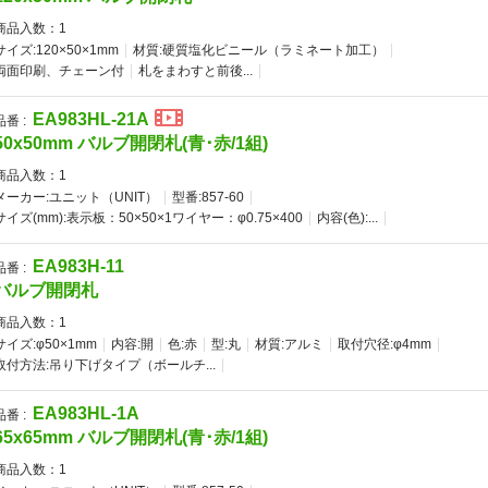
商品入数：
1
サイズ:120×50×1mm
材質:硬質塩化ビニール（ラミネート加工）
両面印刷、チェーン付
札をまわすと前後...
EA983HL-21A
品番 :
50x50mm バルブ開閉札(青･赤/1組)
商品入数：
1
メーカー:ユニット（UNIT）
型番:857-60
サイズ(mm):表示板：50×50×1ワイヤー：φ0.75×400
内容(色):...
EA983H-11
品番 :
バルブ開閉札
商品入数：
1
サイズ:φ50×1mm
内容:開
色:赤
型:丸
材質:アルミ
取付穴径:φ4mm
取付方法:吊り下げタイプ（ボールチ...
EA983HL-1A
品番 :
65x65mm バルブ開閉札(青･赤/1組)
商品入数：
1