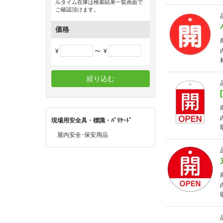
ルタイム在庫は検索結果一覧画面で
ご確認頂けます。
価格
¥
〜
¥
絞り込む
現場用安全具・標識・ﾊﾞﾘｹｰﾄﾞ
屋内安全･保安用品