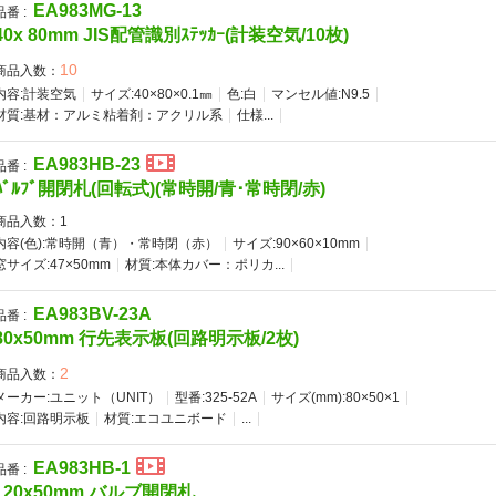
EA983MG-13
品番 :
40x 80mm JIS配管識別ｽﾃｯｶｰ(計装空気/10枚)
10
商品入数：
内容:計装空気
サイズ:40×80×0.1㎜
色:白
マンセル値:N9.5
材質:基材：アルミ粘着剤：アクリル系
仕様...
EA983HB-23
品番 :
ﾊﾞﾙﾌﾞ開閉札(回転式)(常時開/青･常時閉/赤)
商品入数：
1
内容(色):常時開（青）・常時閉（赤）
サイズ:90×60×10mm
窓サイズ:47×50mm
材質:本体カバー：ポリカ...
EA983BV-23A
品番 :
80x50mm 行先表示板(回路明示板/2枚)
2
商品入数：
メーカー:ユニット（UNIT）
型番:325-52A
サイズ(mm):80×50×1
内容:回路明示板
材質:エコユニボード
...
EA983HB-1
品番 :
120x50mm バルブ開閉札