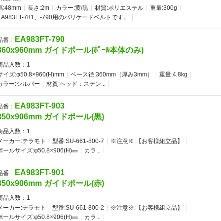
幅:48mm
長さ:2m
カラー:黄/黒
材質:ポリエステル
重量:300g
EA983FT-781、-790用のバリケードベルトです。
EA983FT-790
品番 :
360x960mm ガイドポール(ﾎﾟｰﾙ本体のみ)
商品入数：
1
サイズ:φ50.8×960(H)mm
ベース径:360mm（厚み3mm）
重量:4.8kg
カラー:シルバー
材質:ヘッド：ステン...
EA983FT-903
品番 :
350x906mm ガイドポール(黒)
商品入数：
1
メーカー:テラモト
型番:SU-661-800-7
※注意※:【お客様組立品】
ポールサイズ:φ50.8×906(H)㎜
カラ...
EA983FT-901
品番 :
350x906mm ガイドポール(赤)
商品入数：
1
メーカー:テラモト
型番:SU-661-800-2
※注意※:【お客様組立品】
ポールサイズ:φ50.8×906(H)㎜
カラ...