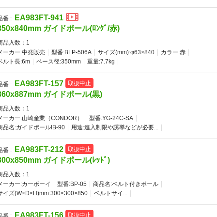
EA983FT-941
品番 :
350x840mm ガイドポール(ﾛﾝｸﾞ/赤)
商品入数：
1
メーカー:中発販売
型番:BLP-506A
サイズ(mm):φ63×840
カラー:赤
ベルト長:6m
ベース径:350mm
重量:7.7kg
EA983FT-157
取扱中止
品番 :
360x887mm ガイドポール(黒)
商品入数：
1
メーカー:山崎産業（CONDOR）
型番:YG-24C-SA
商品名:ガイドポールIB-90
用途:進入制限や誘導などが必要...
EA983FT-212
取扱中止
品番 :
300x850mm ガイドポール(ﾚｯﾄﾞ)
商品入数：
1
メーカー:カーボーイ
型番:BP-05
商品名:ベルト付きポール
サイズ(W×D×H)mm:300×300×850
ベルトサイ...
EA983FT-156
取扱中止
品番 :