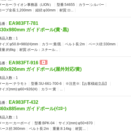
メーカー:ライオン事務器（LION）
型番:54655
カラー:シルバー
ロープ全長:1,200mm
紐径:φ30mm
材質:ロ...
EA983FT-781
品番 :
330x980mm ガイドポール(黄･黒)
商品入数：
1
サイズ:φ50.8×980(H)mm
カラー:黄/黒
ベルト長:2m
ベース径:330mm
重量:約8kg
材質:ポール：スチール...
EA983FT-916
品番 :
380x926mm ガイドポール(屋外対応/黄)
商品入数：
1
メーカー:テラモト
型番:SU-661-700-6
※注意※:【お客様組立品】
サイズ(mm):φ60×926(H)
カラー:黄
...
EA983FT-432
品番 :
360x885mm ガイドポール(ｲｴﾛｰ)
商品入数：
1
メーカー:カーボーイ
型番:BPK-04
サイズ(mm):φ50×870
ベース径:360mm
ベルト長:2m
重量:8.14kg
材質:...