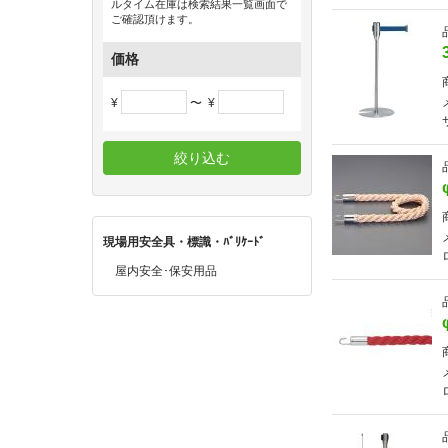
ルタイム在庫は検索結果一覧画面で
ご確認頂けます。
価格
¥
〜
¥
絞り込む
現場用安全具・標識・ﾊﾞﾘｹｰﾄﾞ
屋内安全･保安用品