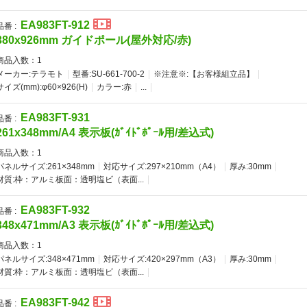
EA983FT-912
品番 :
380x926mm ガイドポール(屋外対応/赤)
商品入数：
1
メーカー:テラモト
型番:SU-661-700-2
※注意※:【お客様組立品】
サイズ(mm):φ60×926(H)
カラー:赤
...
EA983FT-931
品番 :
261x348mm/A4 表示板(ｶﾞｲﾄﾞﾎﾟｰﾙ用/差込式)
商品入数：
1
パネルサイズ:261×348mm
対応サイズ:297×210mm（A4）
厚み:30mm
材質:枠：アルミ板面：透明塩ビ（表面...
EA983FT-932
品番 :
348x471mm/A3 表示板(ｶﾞｲﾄﾞﾎﾟｰﾙ用/差込式)
商品入数：
1
パネルサイズ:348×471mm
対応サイズ:420×297mm（A3）
厚み:30mm
材質:枠：アルミ板面：透明塩ビ（表面...
EA983FT-942
品番 :