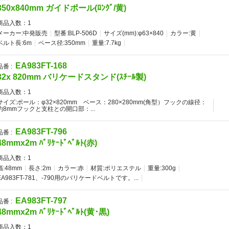
350x840mm ガイドポール(ﾛﾝｸﾞ/黄)
商品入数：
1
メーカー:中発販売
型番:BLP-506D
サイズ(mm):φ63×840
カラー:黄
ベルト長:6m
ベース径:350mm
重量:7.7kg
EA983FT-168
品番 :
32x 820mm バリケードスタンド(ｽﾁｰﾙ製)
商品入数：
1
サイズ:ポール：φ32×820mm ベース：280×280mm(角型）フックの線径：
約8mmフックと支柱との開口部：...
EA983FT-796
品番 :
48mmx2m ﾊﾞﾘｹｰﾄﾞﾍﾞﾙﾄ(赤)
商品入数：
1
幅:48mm
長さ:2m
カラー:赤
材質:ポリエステル
重量:300g
EA983FT-781、-790用のバリケードベルトです。...
EA983FT-797
品番 :
48mmx2m ﾊﾞﾘｹｰﾄﾞﾍﾞﾙﾄ(黄･黒)
商品入数：
1