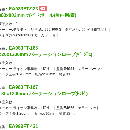
EA983FT-923
品番 :
360x902mm ガイドポール(屋内用/青)
商品入数：
1
メーカー:テラモト
型番:SU-661-900-3
※注意※:【お客様組立品】
サイズ(mm):φ32×902(H)
カラー:青
...
EA983FT-165
品番 :
φ30x1200mm パーテーションロープ(ﾍﾞｰｼﾞｭ)
商品入数：
1
メーカー:ライオン事務器（LION）
型番:54654
カラー:ベージュ
ロープ全長:1,200mm
紐径:φ30mm
材質:ロ...
EA983FT-167
品番 :
φ30x1200mm パーテーションロープ(ﾚｯﾄﾞ)
商品入数：
1
メーカー:ライオン事務器（LION）
型番:54656
カラー:レッド
ロープ全長:1,200mm
紐径:φ30mm
材質:ロー...
EA983FT-431
品番 :