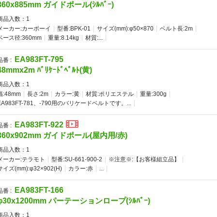
360x885mm ガイドポール(ｼﾙﾊﾞｰ)
商品入数：
1
メーカー:カーボーイ
型番:BPK-01
サイズ(mm):φ50×870
ベルト長:2m
ベース径:360mm
重量:8.14kg
材質:...
EA983FT-795
品番 :
48mmx2m ﾊﾞﾘｹｰﾄﾞﾍﾞﾙﾄ(黄)
商品入数：
1
幅:48mm
長さ:2m
カラー:黄
材質:ポリエステル
重量:300g
EA983FT-781、-790用のバリケードベルトです。...
EA983FT-922
品番 :
360x902mm ガイドポール(屋内用/赤)
商品入数：
1
メーカー:テラモト
型番:SU-661-900-2
※注意※:【お客様組立品】
サイズ(mm):φ32×902(H)
カラー:赤
...
EA983FT-166
品番 :
φ30x1200mm パーテーションロープ(ｼﾙﾊﾞｰ)
商品入数：
1