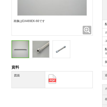
画像はEA469EK-66です
拡大
資料
図面