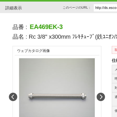
詳細表示
このページのURL：
EA469EK-3
品番 :
品名 :
Rc 3/8" x300mm ﾌﾚｷﾁｭｰﾌﾞ(鉄ﾕﾆｵﾝ/
ウェブカタログ画像
仕
Prev
Next