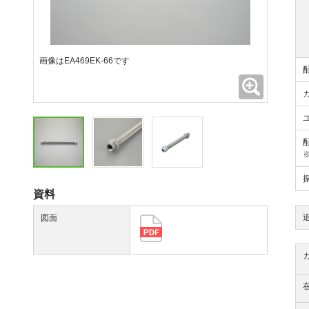
画像はEA469EK-66です
拡大
資料
図面