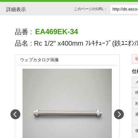
詳細表示
このページのURL：
EA469EK-34
品番 :
品名 :
Rc 1/2" x400mm ﾌﾚｷﾁｭｰﾌﾞ(鉄ﾕﾆｵﾝ/
ウェブカタログ画像
仕
Prev
Next