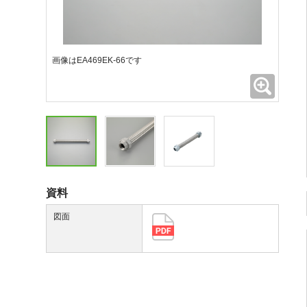
画像はEA469EK-66です
拡大
資料
図面