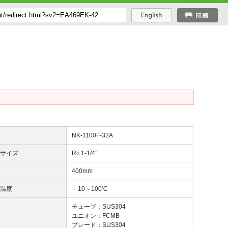
番
NK-1100F-32A
じサイズ
Rc 1-1/4”
長
400mm
用温度
－10～100℃
質
チューブ：SUS304
ユニオン：FCMB
ブレード：SUS304