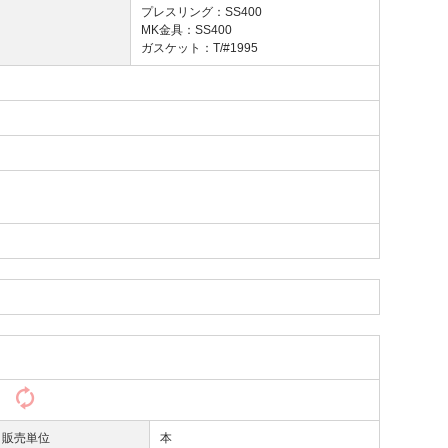
プレスリング：SS400
MK金具：SS400
ガスケット：T/#1995
）
販売単位
本