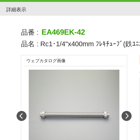
詳細表示
EA469EK-42
品番 :
品名 :
Rc1･1/4"x400mm ﾌﾚｷﾁｭｰﾌﾞ(鉄ﾕﾆｵ
ウェブカタログ画像
Prev
Next