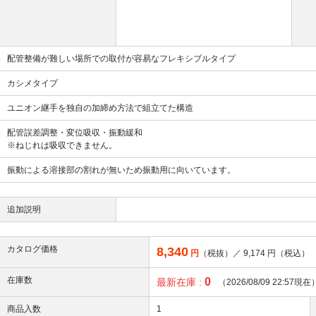
配管整備が難しい場所での取付が容易なフレキシブルタイプ
カシメタイプ
ユニオン継手を独自の加締め方法で組立てた構造
配管誤差調整・変位吸収・振動緩和
※ねじれは吸収できません。
振動による溶接部の割れが無いため振動用に向いています。
追加説明
カタログ価格
8,340
円
（税抜）／
9,174
円（税込）
在庫数
0
最新在庫 :
（2026/08/09 22:57現在
商品入数
1