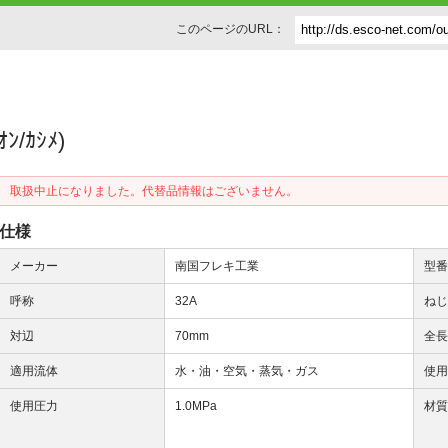
このページのURL：
ﾝ/ｶｼﾒ)
取扱中止になりました。代替品情報はございません。
仕様
メーカー
南国フレキ工業
型
呼称
32A
ね
対辺
70mm
全
適用流体
水・油・空気・蒸気・ガス
使
使用圧力
1.0MPa
材