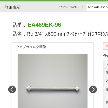
詳細表示
このページのURL：
EA469EK-96
品番 :
品名 :
Rc 3/4" x600mm ﾌﾚｷﾁｭｰﾌﾞ(鉄ﾕﾆｵﾝ/
ウェブカタログ画像
仕
Prev
Next