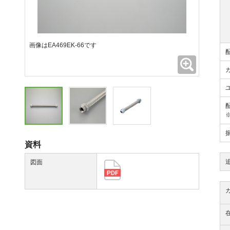
画像はEA469EK-66です
拡大
資料
図面