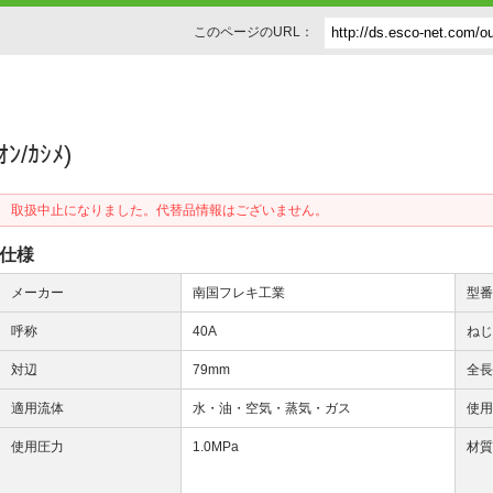
このページのURL：
ﾝ/ｶｼﾒ)
取扱中止になりました。代替品情報はございません。
仕様
メーカー
南国フレキ工業
型
呼称
40A
ね
対辺
79mm
全
適用流体
水・油・空気・蒸気・ガス
使
使用圧力
1.0MPa
材