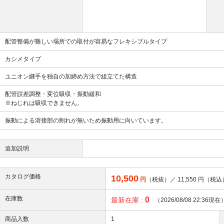
配管整備が難しい場所での取付が容易なフレキシブルタイプ
カシメタイプ
ユニオン継手を独自の加締め方法で組立てた構造
配管誤差調整・変位吸収・振動緩和
※ねじれは吸収できません。
振動による溶接部の割れが無いため振動用に向いています。
追加説明
カタログ価格
10,500
円
（税抜）／
11,550
円（税込
在庫数
0
最新在庫 :
（2026/08/08 22:36現在
商品入数
1