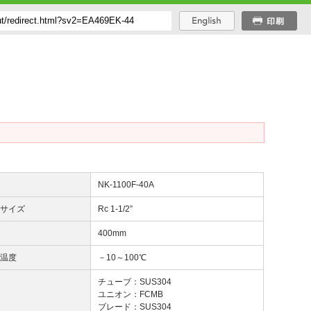
番
NK-1100F-40A
じサイズ
Rc 1-1/2”
長
400mm
用温度
－10～100℃
質
チューブ：SUS304
ユニオン：FCMB
ブレード：SUS304