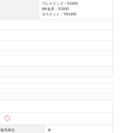
プレスリング：SS400
MK金具：SS400
ガスケット：T/#1995
）
）
販売単位
本