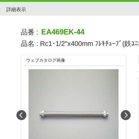
詳細表示
EA469EK-44
品番 :
品名 :
Rc1･1/2"x400mm ﾌﾚｷﾁｭｰﾌﾞ(鉄ﾕﾆｵ
ウェブカタログ画像
Prev
Next