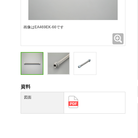
画像はEA469EK-66です
拡大
資料
図面