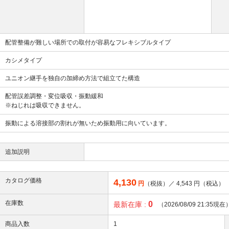
配管整備が難しい場所での取付が容易なフレキシブルタイプ
カシメタイプ
ユニオン継手を独自の加締め方法で組立てた構造
配管誤差調整・変位吸収・振動緩和
※ねじれは吸収できません。
振動による溶接部の割れが無いため振動用に向いています。
追加説明
カタログ価格
4,130
円
（税抜）／
4,543
円（税込）
在庫数
0
最新在庫 :
（2026/08/09 21:35現在
商品入数
1