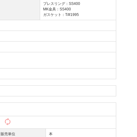
プレスリング：SS400
MK金具：SS400
ガスケット：T/#1995
）
販売単位
本