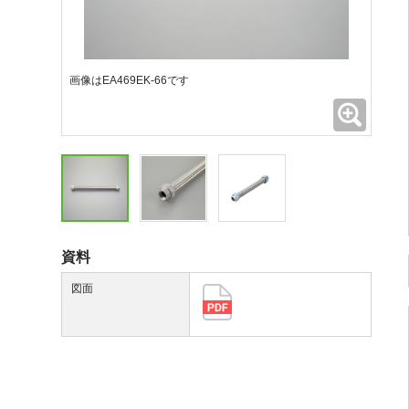
画像はEA469EK-66です
拡大
資料
図面