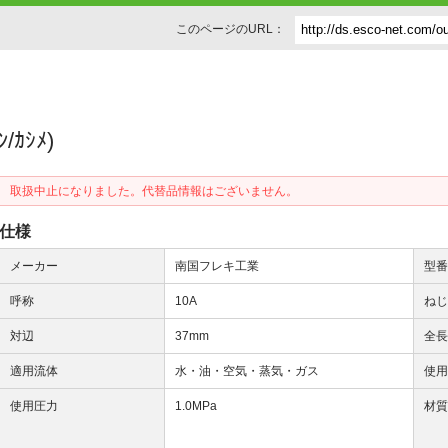
このページのURL：
/ｶｼﾒ)
取扱中止になりました。代替品情報はございません。
仕様
メーカー
南国フレキ工業
型
呼称
10A
ね
対辺
37mm
全
適用流体
水・油・空気・蒸気・ガス
使
使用圧力
1.0MPa
材