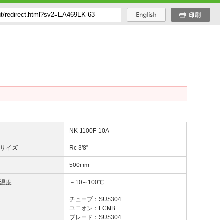
番
NK-1100F-10A
じサイズ
Rc 3/8”
長
500mm
用温度
－10～100℃
質
チューブ：SUS304
ユニオン：FCMB
ブレード：SUS304