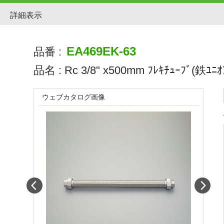
詳細表示
EA469EK-63
品番 :
品名 :
Rc 3/8" x500mm ﾌﾚｷﾁｭｰﾌﾞ(鉄ﾕﾆｵﾝ
ウェブカタログ画像
Prev
Next