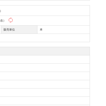
）
4現在）
販売単位
本