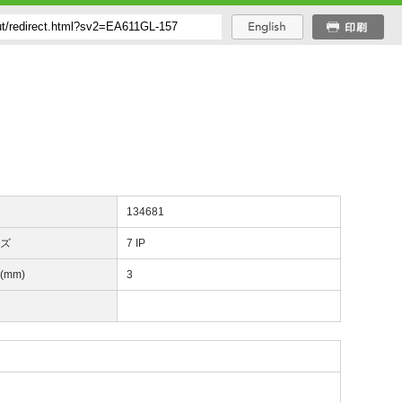
番
134681
イズ
7 IP
(mm)
3