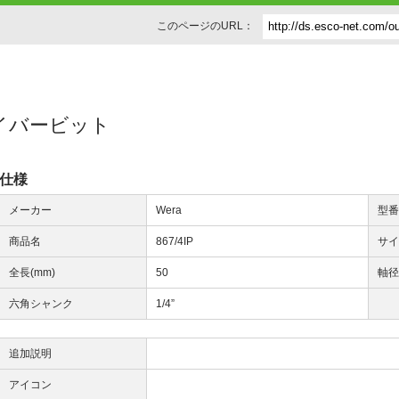
このページのURL：
]ドライバービット
仕様
メーカー
Wera
型
商品名
867/4IP
サ
全長(mm)
50
軸径
六角シャンク
1/4”
追加説明
アイコン