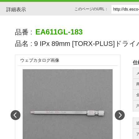
詳細表示
このページのURL：
EA611GL-183
品番 :
品名 :
9 IPx 89mm [TORX-PLUS]
ウェブカタログ画像
仕
全
Prev
Next