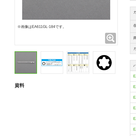
※画像はEA611GL-184です。
拡大
E
資料
E
E
E
E
E