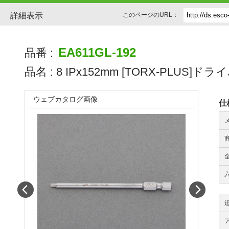
詳細表示
このページのURL：
EA611GL-192
品番 :
品名 :
8 IPx152mm [TORX-PLUS]
ウェブカタログ画像
仕
全
Prev
Next