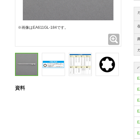
※画像はEA611GL-184です。
拡大
E
資料
E
E
E
E
E