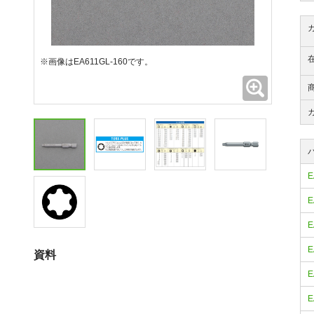
※画像はEA611GL-160です。
拡大
E
E
E
E
資料
E
E