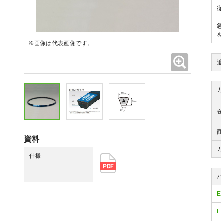
※画像は代表画像です。
拡大
資料
仕様
E
E