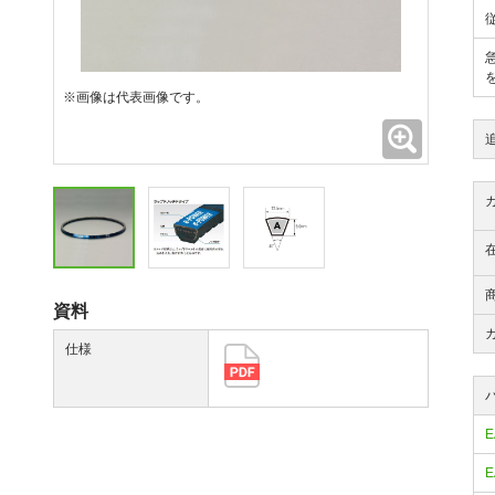
※画像は代表画像です。
拡大
資料
仕様
E
E