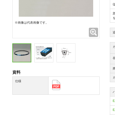
※画像は代表画像です。
拡大
資料
仕様
E
E