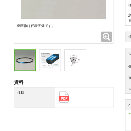
※画像は代表画像です。
拡大
資料
仕様
E
E