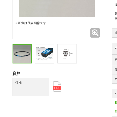
※画像は代表画像です。
拡大
資料
仕様
E
E