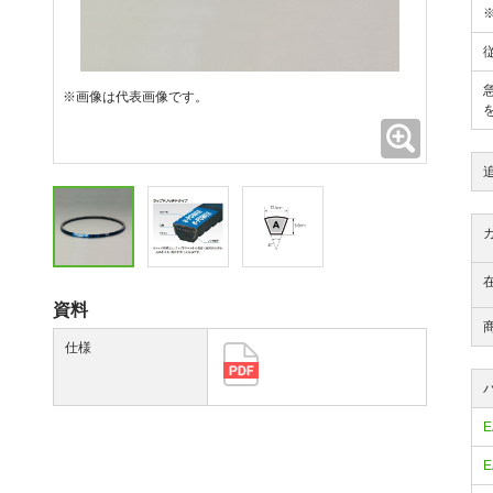
※画像は代表画像です。
拡大
資料
仕様
E
E