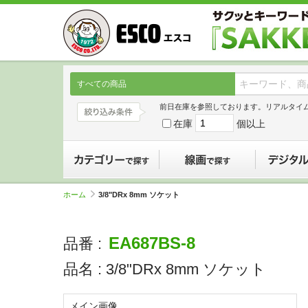
すべての商品
前日在庫を参照しております。リアルタイ
在庫
個以上
カテゴリーで探す
線画で探す
ホーム
3/8"DRx 8mm ソケット
EA687BS-8
品番 :
品名 :
3/8"DRx 8mm ソケット
メイン画像