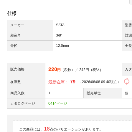
仕様
メーカー
SATA
型番
差込角
3/8”
対辺
外径
12.0mm
全長
Next
220
販売価格
カタ
円
（税抜）／
242
円（税込）
79
最新在庫：
在庫数
（2026/08/08 09:40現在）
商品入数
1
販売単位
個
カタログページ
0414ページ
大
18
この商品には、
点のバリエーションがあります。