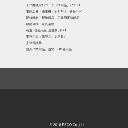
工作機械用ｸﾗﾝﾌﾟ､ｸｰﾗﾝﾄ用品、ﾐﾆﾊﾞｲｽ
電動工具・発電機・ｺｰﾄﾞﾘｰﾙ・延長ｺｰﾄﾞ
配線部材・配線器具・工業用電気部品
建築金物・家具金物
荷造･包装用品､運搬具､ｷｬｽﾀｰ
事務用品（筆記具・文房具）
安全保護具
屋外作業用品、迷彩・OD色用品
© 2018 ESCO Co.,Ltd.