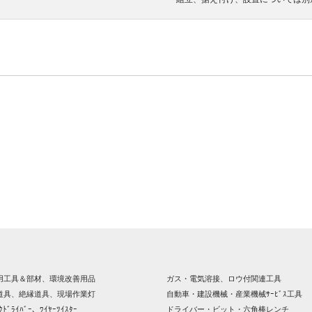
用工具＆部材、環境改善用品
ガス・電気溶接、ロウ付関連工具
道具、絶縁道具、現場作業灯
自動車・建設機械・産業機械ｻｰﾋﾞｽ工具
ｸﾄﾞﾗｲﾊﾞｰ、ﾜｲﾔｰﾂｲｽﾀｰ
ドライバー・ビット・六角棒レンチ