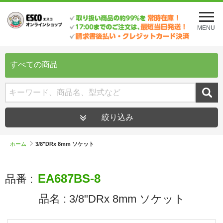
メ
ニ
MENU
ュ
ー
を
開
すべての商品
く
絞り込み
ホーム
3/8"DRx 8mm ソケット
EA687BS-8
品番 :
品名 :
3/8"DRx 8mm ソケット