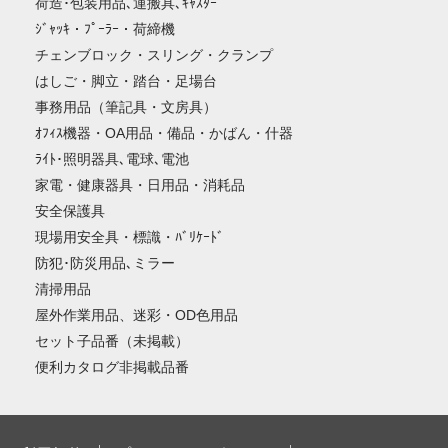
荷造･包装用品､運搬具､ｷｬｽﾀｰ
ｼﾞｬｯｷ・ﾌﾟｰﾗｰ・荷締機
チェンブロック・スリング・クランプ
はしご・脚立・踏台・足場台
事務用品（筆記具・文房具）
ｵﾌｨｽ機器・OA用品・備品・かばん・什器
ﾗｲﾄ･照明器具､電球､電池
家電・健康器具・日用品・消耗品
安全保護具
現場用安全具・標識・ﾊﾞﾘｹｰﾄﾞ
防犯･防災用品､ミラー
清掃用品
屋外作業用品、迷彩・OD色用品
セット子品番（未掲載）
便利カタログ非掲載品番