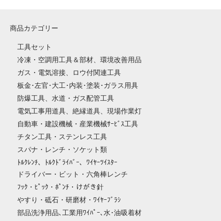
商品カテゴリー
工具セット
冷凍・空調用工具＆部材、環境改善用品
ガス・電気溶接、ロウ付関連工具
板金･左官･大工･内装･塗装･ガラス用具
防爆工具、水道・ガス配管工具
電気工事用道具、絶縁道具、現場作業灯
自動車・建設機械・産業機械ｻｰﾋﾞｽ工具
チタン工具・ステンレス工具
スパナ・レンチ・ソケット類
ﾄﾙｸﾚﾝﾁ、ﾄﾙｸﾄﾞﾗｲﾊﾞｰ、ﾜｲﾔｰﾂｲｽﾀｰ
ドライバー・ビット・六角棒レンチ
ﾌｯｸ・ﾋﾟｯｸ・ﾎﾟﾝﾁ・けがき針
やすり・砥石・研磨材・ﾜｲﾔｰﾌﾞﾗｼ
部品洗浄用品､工業用ﾜｲﾊﾟｰ､水･油吸着材