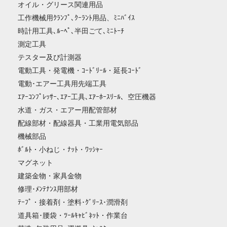
オイル・グリース関連用品
工作機械用ｸﾗﾝﾌﾟ､ｸｰﾗﾝﾄ用品、ﾐﾆﾊﾞｲｽ
時計用工具､ﾙｰﾍﾟ､半田ごて､ﾐﾆﾄｰﾁ
測定工具
テスター及び計測器
電動工具・発電機・ｺｰﾄﾞﾘｰﾙ・延長ｺｰﾄﾞ
電動･エアー工具用先端工具
ｴｱｰｺﾝﾌﾟﾚｯｻｰ､ｴｱｰ工具､ｴｱｰﾎｰｽﾘｰﾙ、空圧機器
水道・ガス・エアー用配管部材
配線部材・配線器具・工業用電気部品
機械部品
ﾎﾞﾙﾄ・小ねじ・ﾅｯﾄ・ﾜｯｼｬｰ
マグネット
建築金物・家具金物
修理･ﾒﾝﾃﾅﾝｽ用部材
ﾃｰﾌﾟ・接着剤・塗料･ｸﾞﾘｰｽ･潤滑剤
道具箱･腰袋・ﾂｰﾙｷｬﾋﾞﾈｯﾄ・作業台