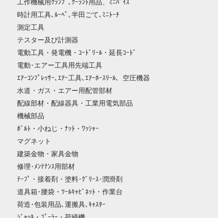
工作機械用ｸﾗﾝﾌﾟ､ｸｰﾗﾝﾄ用品、ﾐﾆﾊﾞｲｽ
時計用工具､ﾙｰﾍﾟ､半田ごて､ﾐﾆﾄｰﾁ
測定工具
テスター及び計測器
電動工具・発電機・ｺｰﾄﾞﾘｰﾙ・延長ｺｰﾄﾞ
電動･エアー工具用先端工具
ｴｱｰｺﾝﾌﾟﾚｯｻｰ､ｴｱｰ工具､ｴｱｰﾎｰｽﾘｰﾙ、空圧機器
水道・ガス・エアー用配管部材
配線部材・配線器具・工業用電気部品
機械部品
ﾎﾞﾙﾄ・小ねじ・ﾅｯﾄ・ﾜｯｼｬｰ
マグネット
建築金物・家具金物
修理･ﾒﾝﾃﾅﾝｽ用部材
ﾃｰﾌﾟ・接着剤・塗料･ｸﾞﾘｰｽ･潤滑剤
道具箱･腰袋・ﾂｰﾙｷｬﾋﾞﾈｯﾄ・作業台
荷造･包装用品､運搬具､ｷｬｽﾀｰ
ｼﾞｬｯｷ・ﾌﾟｰﾗｰ・荷締機