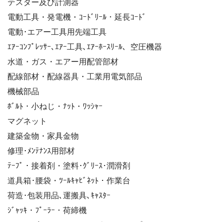
テスター及び計測器
電動工具・発電機・ｺｰﾄﾞﾘｰﾙ・延長ｺｰﾄﾞ
電動･エアー工具用先端工具
ｴｱｰｺﾝﾌﾟﾚｯｻｰ､ｴｱｰ工具､ｴｱｰﾎｰｽﾘｰﾙ、空圧機器
水道・ガス・エアー用配管部材
配線部材・配線器具・工業用電気部品
機械部品
ﾎﾞﾙﾄ・小ねじ・ﾅｯﾄ・ﾜｯｼｬｰ
マグネット
建築金物・家具金物
修理･ﾒﾝﾃﾅﾝｽ用部材
ﾃｰﾌﾟ・接着剤・塗料･ｸﾞﾘｰｽ･潤滑剤
道具箱･腰袋・ﾂｰﾙｷｬﾋﾞﾈｯﾄ・作業台
荷造･包装用品､運搬具､ｷｬｽﾀｰ
ｼﾞｬｯｷ・ﾌﾟｰﾗｰ・荷締機