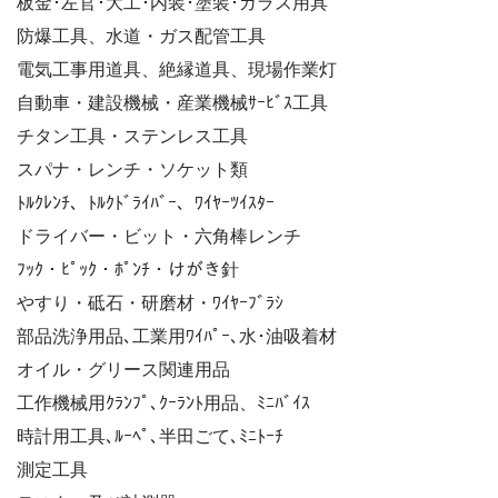
板金･左官･大工･内装･塗装･ガラス用具
防爆工具、水道・ガス配管工具
電気工事用道具、絶縁道具、現場作業灯
自動車・建設機械・産業機械ｻｰﾋﾞｽ工具
チタン工具・ステンレス工具
スパナ・レンチ・ソケット類
ﾄﾙｸﾚﾝﾁ、ﾄﾙｸﾄﾞﾗｲﾊﾞｰ、ﾜｲﾔｰﾂｲｽﾀｰ
ドライバー・ビット・六角棒レンチ
ﾌｯｸ・ﾋﾟｯｸ・ﾎﾟﾝﾁ・けがき針
やすり・砥石・研磨材・ﾜｲﾔｰﾌﾞﾗｼ
部品洗浄用品､工業用ﾜｲﾊﾟｰ､水･油吸着材
オイル・グリース関連用品
工作機械用ｸﾗﾝﾌﾟ､ｸｰﾗﾝﾄ用品、ﾐﾆﾊﾞｲｽ
時計用工具､ﾙｰﾍﾟ､半田ごて､ﾐﾆﾄｰﾁ
測定工具