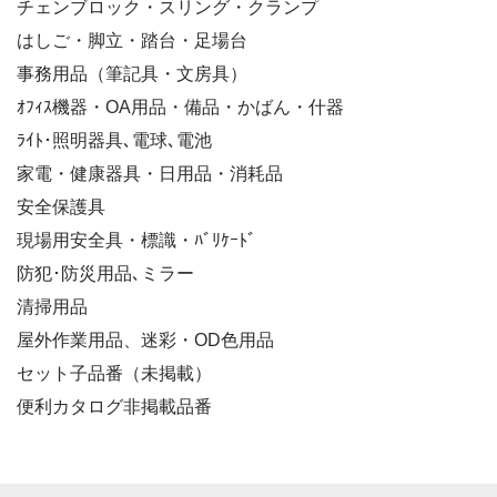
チェンブロック・スリング・クランプ
はしご・脚立・踏台・足場台
事務用品（筆記具・文房具）
ｵﾌｨｽ機器・OA用品・備品・かばん・什器
ﾗｲﾄ･照明器具､電球､電池
家電・健康器具・日用品・消耗品
安全保護具
現場用安全具・標識・ﾊﾞﾘｹｰﾄﾞ
防犯･防災用品､ミラー
清掃用品
屋外作業用品、迷彩・OD色用品
セット子品番（未掲載）
便利カタログ非掲載品番