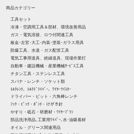
商品カテゴリー
工具セット
冷凍・空調用工具＆部材、環境改善用品
ガス・電気溶接、ロウ付関連工具
板金･左官･大工･内装･塗装･ガラス用具
防爆工具、水道・ガス配管工具
電気工事用道具、絶縁道具、現場作業灯
自動車・建設機械・産業機械ｻｰﾋﾞｽ工具
チタン工具・ステンレス工具
スパナ・レンチ・ソケット類
ﾄﾙｸﾚﾝﾁ、ﾄﾙｸﾄﾞﾗｲﾊﾞｰ、ﾜｲﾔｰﾂｲｽﾀｰ
ドライバー・ビット・六角棒レンチ
ﾌｯｸ・ﾋﾟｯｸ・ﾎﾟﾝﾁ・けがき針
やすり・砥石・研磨材・ﾜｲﾔｰﾌﾞﾗｼ
部品洗浄用品､工業用ﾜｲﾊﾟｰ､水･油吸着材
オイル・グリース関連用品