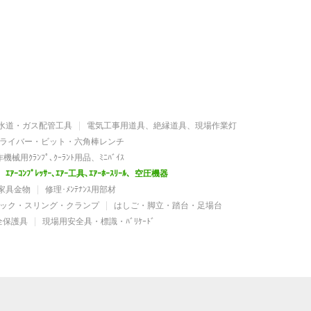
水道・ガス配管工具
電気工事用道具、絶縁道具、現場作業灯
ライバー・ビット・六角棒レンチ
機械用ｸﾗﾝﾌﾟ､ｸｰﾗﾝﾄ用品、ﾐﾆﾊﾞｲｽ
ｴｱｰｺﾝﾌﾟﾚｯｻｰ､ｴｱｰ工具､ｴｱｰﾎｰｽﾘｰﾙ、空圧機器
家具金物
修理･ﾒﾝﾃﾅﾝｽ用部材
ック・スリング・クランプ
はしご・脚立・踏台・足場台
全保護具
現場用安全具・標識・ﾊﾞﾘｹｰﾄﾞ