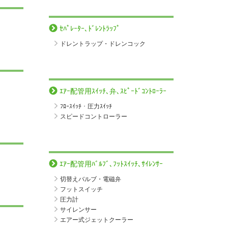
ｾﾊﾟﾚｰﾀｰ､ﾄﾞﾚﾝﾄﾗｯﾌﾟ
ドレントラップ・ドレンコック
ｴｱｰ配管用ｽｲｯﾁ､弁､ｽﾋﾟｰﾄﾞｺﾝﾄﾛｰﾗｰ
ﾌﾛｰｽｲｯﾁ・圧力ｽｲｯﾁ
スピードコントローラー
ｴｱｰ配管用ﾊﾞﾙﾌﾞ､ﾌｯﾄｽｲｯﾁ､ｻｲﾚﾝｻｰ
切替えバルブ・電磁弁
フットスイッチ
圧力計
サイレンサー
エアー式ジェットクーラー