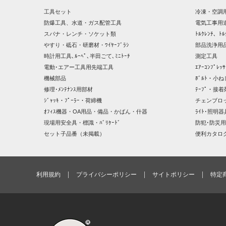
工具セット
冷凍・空調
防爆工具、水道・ガス配管工具
電気工事用
スパナ・レンチ・ソケット類
ﾄﾙｸﾚﾝﾁ、ﾄﾙ
やすり・砥石・研磨材・ﾜｲﾔｰﾌﾞﾗｼ
部品洗浄用品
時計用工具､ﾙｰﾍﾟ､半田ごて､ﾐﾆﾄｰﾁ
測定工具
電動･エアー工具用先端工具
ｴｱｰｺﾝﾌﾟﾚ
機械部品
ﾎﾞﾙﾄ・小ね
修理･ﾒﾝﾃﾅﾝｽ用部材
ﾃｰﾌﾟ・接着
ｼﾞｬｯｷ・ﾌﾟｰﾗｰ・荷締機
チェンブロ
ｵﾌｨｽ機器・OA用品・備品・かばん・什器
ﾗｲﾄ･照明
現場用安全具・標識・ﾊﾞﾘｹｰﾄﾞ
防犯･防災用
セット子品番（未掲載）
便利カタロ
利用規約
プライバシーポリシー
サイトポリシー
特定