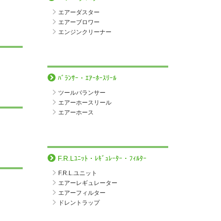
エアーダスター
エアーブロワー
エンジンクリーナー
ﾊﾞﾗﾝｻｰ・ｴｱｰﾎｰｽﾘｰﾙ
ツールバランサー
エアーホースリール
エアーホース
F.R.Lﾕﾆｯﾄ・ﾚｷﾞｭﾚｰﾀｰ・ﾌｨﾙﾀｰ
F.R.L.ユニット
エアーレギュレーター
エアーフィルター
ドレントラップ