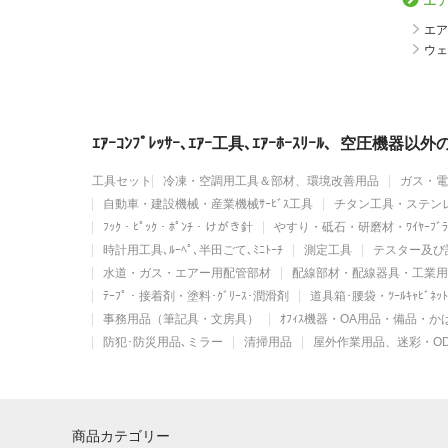
エ
エア
ウェ
ｴｱｰｺﾝﾌﾟﾚｯｻｰ､ｴｱｰ工具､ｴｱｰﾎｰｽﾘｰﾙ、空圧
工具セット
冷凍・空調用工具＆部材、環境改善用品
ガス・電
自動車・建設機械・産業機械ｻｰﾋﾞｽ工具
チタン工具・ステン
ﾌｯｸ・ﾋﾟｯｸ・ﾎﾟﾝﾁ・けがき針
やすり・砥石・研磨材・ﾜｲﾔｰﾌﾞﾗ
時計用工具､ﾙｰﾍﾟ､半田ごて､ﾐﾆﾄｰﾁ
測定工具
テスター及び
水道・ガス・エアー用配管部材
配線部材・配線器具・工業用
ﾃｰﾌﾟ・接着剤・塗料･ｸﾞﾘｰｽ･潤滑剤
道具箱･腰袋・ﾂｰﾙｷｬﾋﾞﾈ
事務用品（筆記具・文房具）
ｵﾌｨｽ機器・OA用品・備品・
防犯･防災用品､ミラー
清掃用品
屋外作業用品、迷彩・O
商品カテゴリー