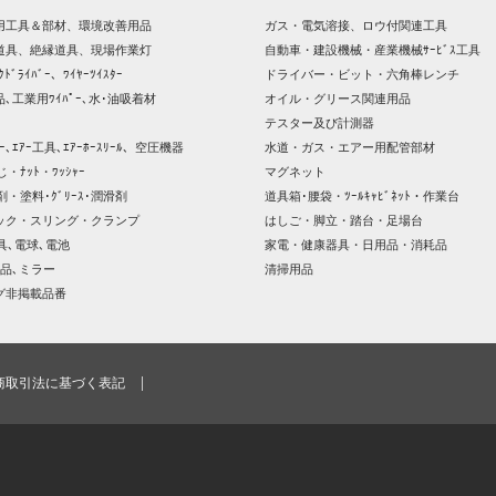
用工具＆部材、環境改善用品
ガス・電気溶接、ロウ付関連工具
道具、絶縁道具、現場作業灯
自動車・建設機械・産業機械ｻｰﾋﾞｽ工具
ｸﾄﾞﾗｲﾊﾞｰ、ﾜｲﾔｰﾂｲｽﾀｰ
ドライバー・ビット・六角棒レンチ
､工業用ﾜｲﾊﾟｰ､水･油吸着材
オイル・グリース関連用品
テスター及び計測器
ｯｻｰ､ｴｱｰ工具､ｴｱｰﾎｰｽﾘｰﾙ、空圧機器
水道・ガス・エアー用配管部材
じ・ﾅｯﾄ・ﾜｯｼｬｰ
マグネット
剤・塗料･ｸﾞﾘｰｽ･潤滑剤
道具箱･腰袋・ﾂｰﾙｷｬﾋﾞﾈｯﾄ・作業台
ック・スリング・クランプ
はしご・脚立・踏台・足場台
器具､電球､電池
家電・健康器具・日用品・消耗品
品､ミラー
清掃用品
グ非掲載品番
商取引法に基づく表記