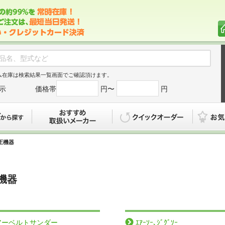
ム在庫は検索結果一覧画面でご確認頂けます。
示
価格帯
円〜
円
カタログから探す
おすすめ
クイックオ
空圧機器
圧機器
アーベルトサンダー
ｴｱｰｿｰ､ｼﾞｸﾞｿｰ