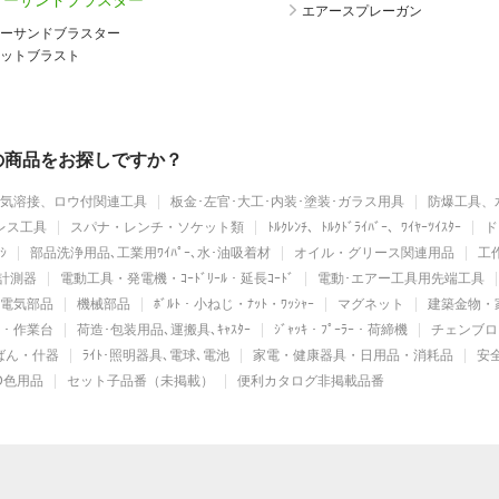
アーサンドブラスター
エアースプレーガン
ーサンドブラスター
ットブラスト
機器以外の商品をお探しですか？
気溶接、ロウ付関連工具
板金･左官･大工･内装･塗装･ガラス用具
防爆工具、
レス工具
スパナ・レンチ・ソケット類
ﾄﾙｸﾚﾝﾁ、ﾄﾙｸﾄﾞﾗｲﾊﾞｰ、ﾜｲﾔｰﾂｲｽﾀｰ
ド
ｼ
部品洗浄用品､工業用ﾜｲﾊﾟｰ､水･油吸着材
オイル・グリース関連用品
工作
計測器
電動工具・発電機・ｺｰﾄﾞﾘｰﾙ・延長ｺｰﾄﾞ
電動･エアー工具用先端工具
電気部品
機械部品
ﾎﾞﾙﾄ・小ねじ・ﾅｯﾄ・ﾜｯｼｬｰ
マグネット
建築金物・
ｯﾄ・作業台
荷造･包装用品､運搬具､ｷｬｽﾀｰ
ｼﾞｬｯｷ・ﾌﾟｰﾗｰ・荷締機
チェンブロ
かばん・什器
ﾗｲﾄ･照明器具､電球､電池
家電・健康器具・日用品・消耗品
安
D色用品
セット子品番（未掲載）
便利カタログ非掲載品番