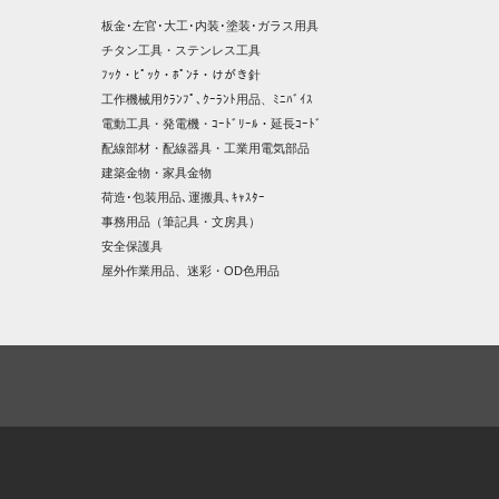
板金･左官･大工･内装･塗装･ガラス用具
チタン工具・ステンレス工具
ﾌｯｸ・ﾋﾟｯｸ・ﾎﾟﾝﾁ・けがき針
工作機械用ｸﾗﾝﾌﾟ､ｸｰﾗﾝﾄ用品、ﾐﾆﾊﾞｲｽ
電動工具・発電機・ｺｰﾄﾞﾘｰﾙ・延長ｺｰﾄﾞ
配線部材・配線器具・工業用電気部品
建築金物・家具金物
荷造･包装用品､運搬具､ｷｬｽﾀｰ
事務用品（筆記具・文房具）
安全保護具
屋外作業用品、迷彩・OD色用品