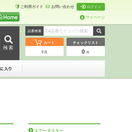
ご利用ガイド
お問い合わせ
ログイン
マイページ
品番検索
カート
チェックリスト
0
0
点
件
ーダー
お気に入り
エアーダスター