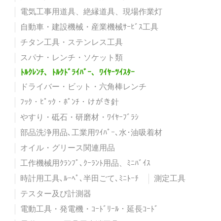
電気工事用道具、絶縁道具、現場作業灯
自動車・建設機械・産業機械ｻｰﾋﾞｽ工具
チタン工具・ステンレス工具
スパナ・レンチ・ソケット類
ﾄﾙｸﾚﾝﾁ、ﾄﾙｸﾄﾞﾗｲﾊﾞｰ、ﾜｲﾔｰﾂｲｽﾀｰ
ドライバー・ビット・六角棒レンチ
ﾌｯｸ・ﾋﾟｯｸ・ﾎﾟﾝﾁ・けがき針
やすり・砥石・研磨材・ﾜｲﾔｰﾌﾞﾗｼ
部品洗浄用品､工業用ﾜｲﾊﾟｰ､水･油吸着材
オイル・グリース関連用品
工作機械用ｸﾗﾝﾌﾟ､ｸｰﾗﾝﾄ用品、ﾐﾆﾊﾞｲｽ
時計用工具､ﾙｰﾍﾟ､半田ごて､ﾐﾆﾄｰﾁ
測定工具
テスター及び計測器
電動工具・発電機・ｺｰﾄﾞﾘｰﾙ・延長ｺｰﾄﾞ