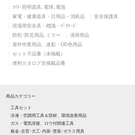
ﾗｲﾄ･照明器具､電球､電池
家電・健康器具・日用品・消耗品
安全保護具
現場用安全具・標識・ﾊﾞﾘｹｰﾄﾞ
防犯･防災用品､ミラー
清掃用品
屋外作業用品、迷彩・OD色用品
セット子品番（未掲載）
便利カタログ非掲載品番
商品カテゴリー
工具セット
冷凍・空調用工具＆部材、環境改善用品
ガス・電気溶接、ロウ付関連工具
板金･左官･大工･内装･塗装･ガラス用具