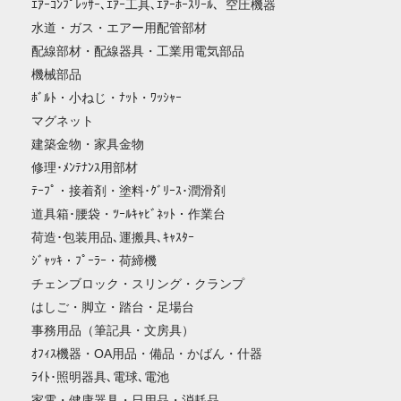
ｴｱｰｺﾝﾌﾟﾚｯｻｰ､ｴｱｰ工具､ｴｱｰﾎｰｽﾘｰﾙ、空圧機器
水道・ガス・エアー用配管部材
配線部材・配線器具・工業用電気部品
機械部品
ﾎﾞﾙﾄ・小ねじ・ﾅｯﾄ・ﾜｯｼｬｰ
マグネット
建築金物・家具金物
修理･ﾒﾝﾃﾅﾝｽ用部材
ﾃｰﾌﾟ・接着剤・塗料･ｸﾞﾘｰｽ･潤滑剤
道具箱･腰袋・ﾂｰﾙｷｬﾋﾞﾈｯﾄ・作業台
荷造･包装用品､運搬具､ｷｬｽﾀｰ
ｼﾞｬｯｷ・ﾌﾟｰﾗｰ・荷締機
チェンブロック・スリング・クランプ
はしご・脚立・踏台・足場台
事務用品（筆記具・文房具）
ｵﾌｨｽ機器・OA用品・備品・かばん・什器
ﾗｲﾄ･照明器具､電球､電池
家電・健康器具・日用品・消耗品