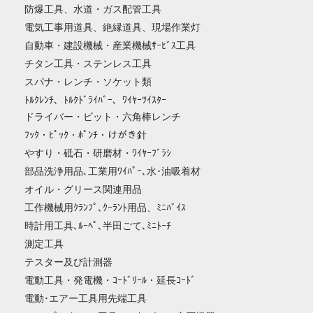
防爆工具、水道・ガス配管工具
電気工事用道具、絶縁道具、現場作業灯
自動車・建設機械・産業機械ｻｰﾋﾞｽ工具
チタン工具・ステンレス工具
スパナ・レンチ・ソケット類
ﾄﾙｸﾚﾝﾁ、ﾄﾙｸﾄﾞﾗｲﾊﾞｰ、ﾜｲﾔｰﾂｲｽﾀｰ
ドライバー・ビット・六角棒レンチ
ﾌｯｸ・ﾋﾟｯｸ・ﾎﾟﾝﾁ・けがき針
やすり・砥石・研磨材・ﾜｲﾔｰﾌﾞﾗｼ
部品洗浄用品､工業用ﾜｲﾊﾟｰ､水･油吸着材
オイル・グリース関連用品
工作機械用ｸﾗﾝﾌﾟ､ｸｰﾗﾝﾄ用品、ﾐﾆﾊﾞｲｽ
時計用工具､ﾙｰﾍﾟ､半田ごて､ﾐﾆﾄｰﾁ
測定工具
テスター及び計測器
電動工具・発電機・ｺｰﾄﾞﾘｰﾙ・延長ｺｰﾄﾞ
電動･エアー工具用先端工具