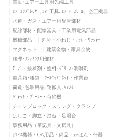
電動･エアー工具用先端工具
ｴｱｰｺﾝﾌﾟﾚｯｻｰ､ｴｱｰ工具､ｴｱｰﾎｰｽﾘｰﾙ、空圧機器
水道・ガス・エアー用配管部材
配線部材・配線器具・工業用電気部品
機械部品
ﾎﾞﾙﾄ・小ねじ・ﾅｯﾄ・ﾜｯｼｬｰ
マグネット
建築金物・家具金物
修理･ﾒﾝﾃﾅﾝｽ用部材
ﾃｰﾌﾟ・接着剤・塗料･ｸﾞﾘｰｽ･潤滑剤
道具箱･腰袋・ﾂｰﾙｷｬﾋﾞﾈｯﾄ・作業台
荷造･包装用品､運搬具､ｷｬｽﾀｰ
ｼﾞｬｯｷ・ﾌﾟｰﾗｰ・荷締機
チェンブロック・スリング・クランプ
はしご・脚立・踏台・足場台
事務用品（筆記具・文房具）
ｵﾌｨｽ機器・OA用品・備品・かばん・什器