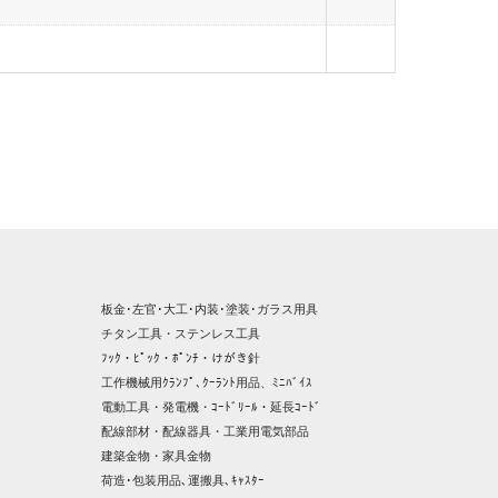
板金･左官･大工･内装･塗装･ガラス用具
チタン工具・ステンレス工具
ﾌｯｸ・ﾋﾟｯｸ・ﾎﾟﾝﾁ・けがき針
工作機械用ｸﾗﾝﾌﾟ､ｸｰﾗﾝﾄ用品、ﾐﾆﾊﾞｲｽ
電動工具・発電機・ｺｰﾄﾞﾘｰﾙ・延長ｺｰﾄﾞ
配線部材・配線器具・工業用電気部品
建築金物・家具金物
荷造･包装用品､運搬具､ｷｬｽﾀｰ