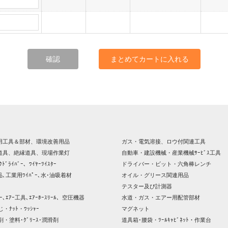
確認
まとめてカートに入れる
用工具＆部材、環境改善用品
ガス・電気溶接、ロウ付関連工具
道具、絶縁道具、現場作業灯
自動車・建設機械・産業機械ｻｰﾋﾞｽ工具
ｸﾄﾞﾗｲﾊﾞｰ、ﾜｲﾔｰﾂｲｽﾀｰ
ドライバー・ビット・六角棒レンチ
､工業用ﾜｲﾊﾟｰ､水･油吸着材
オイル・グリース関連用品
テスター及び計測器
ｯｻｰ､ｴｱｰ工具､ｴｱｰﾎｰｽﾘｰﾙ、空圧機器
水道・ガス・エアー用配管部材
じ・ﾅｯﾄ・ﾜｯｼｬｰ
マグネット
剤・塗料･ｸﾞﾘｰｽ･潤滑剤
道具箱･腰袋・ﾂｰﾙｷｬﾋﾞﾈｯﾄ・作業台