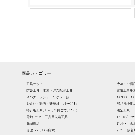
商品カテゴリー
工具セット
冷凍・空調
防爆工具、水道・ガス配管工具
電気工事用
スパナ・レンチ・ソケット類
ﾄﾙｸﾚﾝﾁ、ﾄﾙ
やすり・砥石・研磨材・ﾜｲﾔｰﾌﾞﾗｼ
部品洗浄用品
時計用工具､ﾙｰﾍﾟ､半田ごて､ﾐﾆﾄｰﾁ
測定工具
電動･エアー工具用先端工具
ｴｱｰｺﾝﾌﾟﾚ
機械部品
ﾎﾞﾙﾄ・小ね
修理･ﾒﾝﾃﾅﾝｽ用部材
ﾃｰﾌﾟ・接着