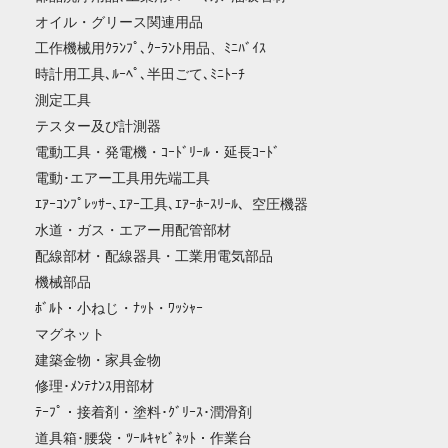
オイル・グリース関連用品
工作機械用ｸﾗﾝﾌﾟ､ｸｰﾗﾝﾄ用品、ﾐﾆﾊﾞｲｽ
時計用工具､ﾙｰﾍﾟ､半田ごて､ﾐﾆﾄｰﾁ
測定工具
テスター及び計測器
電動工具・発電機・ｺｰﾄﾞﾘｰﾙ・延長ｺｰﾄﾞ
電動･エアー工具用先端工具
ｴｱｰｺﾝﾌﾟﾚｯｻｰ､ｴｱｰ工具､ｴｱｰﾎｰｽﾘｰﾙ、空圧機器
水道・ガス・エアー用配管部材
配線部材・配線器具・工業用電気部品
機械部品
ﾎﾞﾙﾄ・小ねじ・ﾅｯﾄ・ﾜｯｼｬｰ
マグネット
建築金物・家具金物
修理･ﾒﾝﾃﾅﾝｽ用部材
ﾃｰﾌﾟ・接着剤・塗料･ｸﾞﾘｰｽ･潤滑剤
道具箱･腰袋・ﾂｰﾙｷｬﾋﾞﾈｯﾄ・作業台