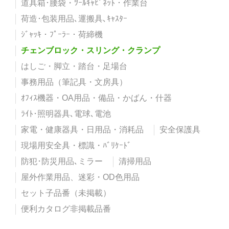
道具箱･腰袋・ﾂｰﾙｷｬﾋﾞﾈｯﾄ・作業台
荷造･包装用品､運搬具､ｷｬｽﾀｰ
ｼﾞｬｯｷ・ﾌﾟｰﾗｰ・荷締機
チェンブロック・スリング・クランプ
はしご・脚立・踏台・足場台
事務用品（筆記具・文房具）
ｵﾌｨｽ機器・OA用品・備品・かばん・什器
ﾗｲﾄ･照明器具､電球､電池
家電・健康器具・日用品・消耗品
安全保護具
現場用安全具・標識・ﾊﾞﾘｹｰﾄﾞ
防犯･防災用品､ミラー
清掃用品
屋外作業用品、迷彩・OD色用品
セット子品番（未掲載）
便利カタログ非掲載品番