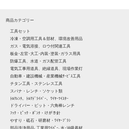
商品カテゴリー
工具セット
冷凍・空調用工具＆部材、環境改善用品
ガス・電気溶接、ロウ付関連工具
板金･左官･大工･内装･塗装･ガラス用具
防爆工具、水道・ガス配管工具
電気工事用道具、絶縁道具、現場作業灯
自動車・建設機械・産業機械ｻｰﾋﾞｽ工具
チタン工具・ステンレス工具
スパナ・レンチ・ソケット類
ﾄﾙｸﾚﾝﾁ、ﾄﾙｸﾄﾞﾗｲﾊﾞｰ、ﾜｲﾔｰﾂｲｽﾀｰ
ドライバー・ビット・六角棒レンチ
ﾌｯｸ・ﾋﾟｯｸ・ﾎﾟﾝﾁ・けがき針
やすり・砥石・研磨材・ﾜｲﾔｰﾌﾞﾗｼ
部品洗浄用品､工業用ﾜｲﾊﾟｰ､水･油吸着材