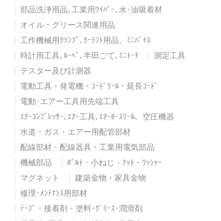
部品洗浄用品､工業用ﾜｲﾊﾟｰ､水･油吸着材
オイル・グリース関連用品
工作機械用ｸﾗﾝﾌﾟ､ｸｰﾗﾝﾄ用品、ﾐﾆﾊﾞｲｽ
時計用工具､ﾙｰﾍﾟ､半田ごて､ﾐﾆﾄｰﾁ
測定工具
テスター及び計測器
電動工具・発電機・ｺｰﾄﾞﾘｰﾙ・延長ｺｰﾄﾞ
電動･エアー工具用先端工具
ｴｱｰｺﾝﾌﾟﾚｯｻｰ､ｴｱｰ工具､ｴｱｰﾎｰｽﾘｰﾙ、空圧機器
水道・ガス・エアー用配管部材
配線部材・配線器具・工業用電気部品
機械部品
ﾎﾞﾙﾄ・小ねじ・ﾅｯﾄ・ﾜｯｼｬｰ
マグネット
建築金物・家具金物
修理･ﾒﾝﾃﾅﾝｽ用部材
ﾃｰﾌﾟ・接着剤・塗料･ｸﾞﾘｰｽ･潤滑剤