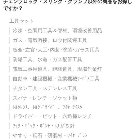
チェンブロック・スリング・クランプ以外の商品をお探し
ですか？
工具セット
冷凍・空調用工具＆部材、環境改善用品
ガス・電気溶接、ロウ付関連工具
板金･左官･大工･内装･塗装･ガラス用具
防爆工具、水道・ガス配管工具
電気工事用道具、絶縁道具、現場作業灯
自動車・建設機械・産業機械ｻｰﾋﾞｽ工具
チタン工具・ステンレス工具
スパナ・レンチ・ソケット類
ﾄﾙｸﾚﾝﾁ、ﾄﾙｸﾄﾞﾗｲﾊﾞｰ、ﾜｲﾔｰﾂｲｽﾀｰ
ドライバー・ビット・六角棒レンチ
ﾌｯｸ・ﾋﾟｯｸ・ﾎﾟﾝﾁ・けがき針
やすり・砥石・研磨材・ﾜｲﾔｰﾌﾞﾗｼ