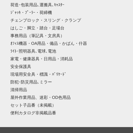
荷造･包装用品､運搬具､ｷｬｽﾀｰ
ｼﾞｬｯｷ・ﾌﾟｰﾗｰ・荷締機
チェンブロック・スリング・クランプ
はしご・脚立・踏台・足場台
事務用品（筆記具・文房具）
ｵﾌｨｽ機器・OA用品・備品・かばん・什器
ﾗｲﾄ･照明器具､電球､電池
家電・健康器具・日用品・消耗品
安全保護具
現場用安全具・標識・ﾊﾞﾘｹｰﾄﾞ
防犯･防災用品､ミラー
清掃用品
屋外作業用品、迷彩・OD色用品
セット子品番（未掲載）
便利カタログ非掲載品番