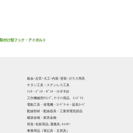
取付け型フック・アイボルト
板金･左官･大工･内装･塗装･ガラス用具
チタン工具・ステンレス工具
ﾌｯｸ・ﾋﾟｯｸ・ﾎﾟﾝﾁ・けがき針
工作機械用ｸﾗﾝﾌﾟ､ｸｰﾗﾝﾄ用品、ﾐﾆﾊﾞｲｽ
電動工具・発電機・ｺｰﾄﾞﾘｰﾙ・延長ｺｰﾄﾞ
配線部材・配線器具・工業用電気部品
建築金物・家具金物
荷造･包装用品､運搬具､ｷｬｽﾀｰ
事務用品（筆記具・文房具）