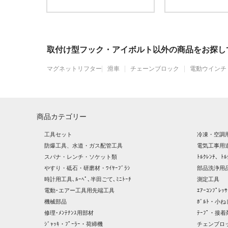
取付け型フック・アイボルト以外の商品をお探し
マグネットリフター
滑車
チェーンブロック
電動ウインチ
商品カテゴリー
工具セット
冷凍・空調
防爆工具、水道・ガス配管工具
電気工事用
スパナ・レンチ・ソケット類
ﾄﾙｸﾚﾝﾁ、ﾄﾙ
やすり・砥石・研磨材・ﾜｲﾔｰﾌﾞﾗｼ
部品洗浄用品
時計用工具､ﾙｰﾍﾟ､半田ごて､ﾐﾆﾄｰﾁ
測定工具
電動･エアー工具用先端工具
ｴｱｰｺﾝﾌﾟﾚ
機械部品
ﾎﾞﾙﾄ・小ね
修理･ﾒﾝﾃﾅﾝｽ用部材
ﾃｰﾌﾟ・接着
ｼﾞｬｯｷ・ﾌﾟｰﾗｰ・荷締機
チェンブロ