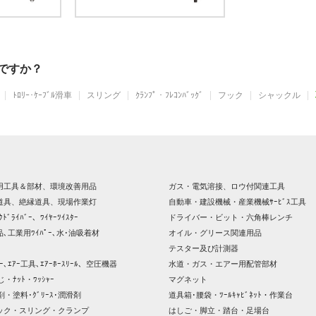
ですか？
ﾄﾛﾘｰ･ｹｰﾌﾞﾙ滑車
スリング
ｸﾗﾝﾌﾟ・ﾌﾚｺﾝﾊﾞｯｸﾞ
フック
シャックル
用工具＆部材、環境改善用品
ガス・電気溶接、ロウ付関連工具
道具、絶縁道具、現場作業灯
自動車・建設機械・産業機械ｻｰﾋﾞｽ工具
ｸﾄﾞﾗｲﾊﾞｰ、ﾜｲﾔｰﾂｲｽﾀｰ
ドライバー・ビット・六角棒レンチ
､工業用ﾜｲﾊﾟｰ､水･油吸着材
オイル・グリース関連用品
テスター及び計測器
ｯｻｰ､ｴｱｰ工具､ｴｱｰﾎｰｽﾘｰﾙ、空圧機器
水道・ガス・エアー用配管部材
じ・ﾅｯﾄ・ﾜｯｼｬｰ
マグネット
剤・塗料･ｸﾞﾘｰｽ･潤滑剤
道具箱･腰袋・ﾂｰﾙｷｬﾋﾞﾈｯﾄ・作業台
ック・スリング・クランプ
はしご・脚立・踏台・足場台