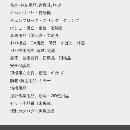
荷造･包装用品､運搬具､ｷｬｽﾀｰ
ｼﾞｬｯｷ・ﾌﾟｰﾗｰ・荷締機
チェンブロック・スリング・クランプ
はしご・脚立・踏台・足場台
事務用品（筆記具・文房具）
ｵﾌｨｽ機器・OA用品・備品・かばん・什器
ﾗｲﾄ･照明器具､電球､電池
家電・健康器具・日用品・消耗品
安全保護具
現場用安全具・標識・ﾊﾞﾘｹｰﾄﾞ
防犯･防災用品､ミラー
清掃用品
屋外作業用品、迷彩・OD色用品
セット子品番（未掲載）
便利カタログ非掲載品番