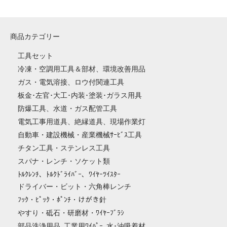
商品カテゴリー
工具セット
冷凍・空調用工具＆部材、環境改善用品
ガス・電気溶接、ロウ付関連工具
板金･左官･大工･内装･塗装･ガラス用具
防爆工具、水道・ガス配管工具
電気工事用道具、絶縁道具、現場作業灯
自動車・建設機械・産業機械ｻｰﾋﾞｽ工具
チタン工具・ステンレス工具
スパナ・レンチ・ソケット類
ﾄﾙｸﾚﾝﾁ、ﾄﾙｸﾄﾞﾗｲﾊﾞｰ、ﾜｲﾔｰﾂｲｽﾀｰ
ドライバー・ビット・六角棒レンチ
ﾌｯｸ・ﾋﾟｯｸ・ﾎﾟﾝﾁ・けがき針
やすり・砥石・研磨材・ﾜｲﾔｰﾌﾞﾗｼ
部品洗浄用品､工業用ﾜｲﾊﾟｰ､水･油吸着材