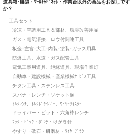
道具箱･腰袋・ﾂｰﾙｷｬﾋﾞﾈｯﾄ・作業台以外の商品をお探しです
か？
工具セット
冷凍・空調用工具＆部材、環境改善用品
ガス・電気溶接、ロウ付関連工具
板金･左官･大工･内装･塗装･ガラス用具
防爆工具、水道・ガス配管工具
電気工事用道具、絶縁道具、現場作業灯
自動車・建設機械・産業機械ｻｰﾋﾞｽ工具
チタン工具・ステンレス工具
スパナ・レンチ・ソケット類
ﾄﾙｸﾚﾝﾁ、ﾄﾙｸﾄﾞﾗｲﾊﾞｰ、ﾜｲﾔｰﾂｲｽﾀｰ
ドライバー・ビット・六角棒レンチ
ﾌｯｸ・ﾋﾟｯｸ・ﾎﾟﾝﾁ・けがき針
やすり・砥石・研磨材・ﾜｲﾔｰﾌﾞﾗｼ