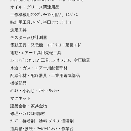
オイル・グリース関連用品
工作機械用ｸﾗﾝﾌﾟ､ｸｰﾗﾝﾄ用品、ﾐﾆﾊﾞｲｽ
時計用工具､ﾙｰﾍﾟ､半田ごて､ﾐﾆﾄｰﾁ
測定工具
テスター及び計測器
電動工具・発電機・ｺｰﾄﾞﾘｰﾙ・延長ｺｰﾄﾞ
電動･エアー工具用先端工具
ｴｱｰｺﾝﾌﾟﾚｯｻｰ､ｴｱｰ工具､ｴｱｰﾎｰｽﾘｰﾙ、空圧機器
水道・ガス・エアー用配管部材
配線部材・配線器具・工業用電気部品
機械部品
ﾎﾞﾙﾄ・小ねじ・ﾅｯﾄ・ﾜｯｼｬｰ
マグネット
建築金物・家具金物
修理･ﾒﾝﾃﾅﾝｽ用部材
ﾃｰﾌﾟ・接着剤・塗料･ｸﾞﾘｰｽ･潤滑剤
道具箱･腰袋・ﾂｰﾙｷｬﾋﾞﾈｯﾄ・作業台