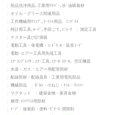
部品洗浄用品､工業用ﾜｲﾊﾟｰ､水･油吸着材
オイル・グリース関連用品
工作機械用ｸﾗﾝﾌﾟ､ｸｰﾗﾝﾄ用品、ﾐﾆﾊﾞｲｽ
時計用工具､ﾙｰﾍﾟ､半田ごて､ﾐﾆﾄｰﾁ
測定工具
テスター及び計測器
電動工具・発電機・ｺｰﾄﾞﾘｰﾙ・延長ｺｰﾄﾞ
電動･エアー工具用先端工具
ｴｱｰｺﾝﾌﾟﾚｯｻｰ､ｴｱｰ工具､ｴｱｰﾎｰｽﾘｰﾙ、空圧機器
水道・ガス・エアー用配管部材
配線部材・配線器具・工業用電気部品
機械部品
ﾎﾞﾙﾄ・小ねじ・ﾅｯﾄ・ﾜｯｼｬｰ
マグネット
建築金物・家具金物
修理･ﾒﾝﾃﾅﾝｽ用部材
ﾃｰﾌﾟ・接着剤・塗料･ｸﾞﾘｰｽ･潤滑剤