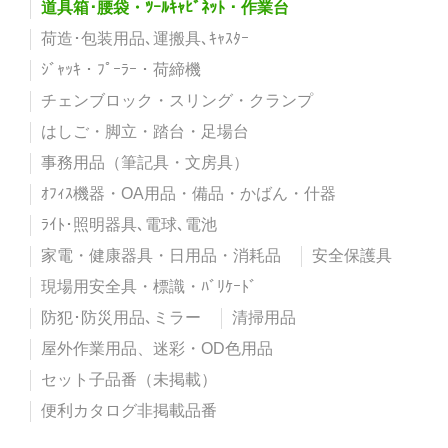
道具箱･腰袋・ﾂｰﾙｷｬﾋﾞﾈｯﾄ・作業台
荷造･包装用品､運搬具､ｷｬｽﾀｰ
ｼﾞｬｯｷ・ﾌﾟｰﾗｰ・荷締機
チェンブロック・スリング・クランプ
はしご・脚立・踏台・足場台
事務用品（筆記具・文房具）
ｵﾌｨｽ機器・OA用品・備品・かばん・什器
ﾗｲﾄ･照明器具､電球､電池
家電・健康器具・日用品・消耗品
安全保護具
現場用安全具・標識・ﾊﾞﾘｹｰﾄﾞ
防犯･防災用品､ミラー
清掃用品
屋外作業用品、迷彩・OD色用品
セット子品番（未掲載）
便利カタログ非掲載品番