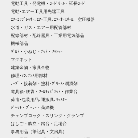
電動工具・発電機・ｺｰﾄﾞﾘｰﾙ・延長ｺｰﾄﾞ
電動･エアー工具用先端工具
ｴｱｰｺﾝﾌﾟﾚｯｻｰ､ｴｱｰ工具､ｴｱｰﾎｰｽﾘｰﾙ、空圧機器
水道・ガス・エアー用配管部材
配線部材・配線器具・工業用電気部品
機械部品
ﾎﾞﾙﾄ・小ねじ・ﾅｯﾄ・ﾜｯｼｬｰ
マグネット
建築金物・家具金物
修理･ﾒﾝﾃﾅﾝｽ用部材
ﾃｰﾌﾟ・接着剤・塗料･ｸﾞﾘｰｽ･潤滑剤
道具箱･腰袋・ﾂｰﾙｷｬﾋﾞﾈｯﾄ・作業台
荷造･包装用品､運搬具､ｷｬｽﾀｰ
ｼﾞｬｯｷ・ﾌﾟｰﾗｰ・荷締機
チェンブロック・スリング・クランプ
はしご・脚立・踏台・足場台
事務用品（筆記具・文房具）