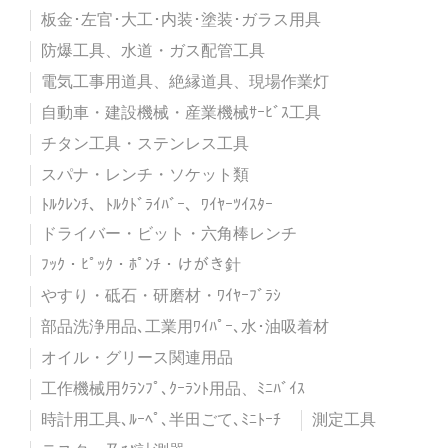
板金･左官･大工･内装･塗装･ガラス用具
防爆工具、水道・ガス配管工具
電気工事用道具、絶縁道具、現場作業灯
自動車・建設機械・産業機械ｻｰﾋﾞｽ工具
チタン工具・ステンレス工具
スパナ・レンチ・ソケット類
ﾄﾙｸﾚﾝﾁ、ﾄﾙｸﾄﾞﾗｲﾊﾞｰ、ﾜｲﾔｰﾂｲｽﾀｰ
ドライバー・ビット・六角棒レンチ
ﾌｯｸ・ﾋﾟｯｸ・ﾎﾟﾝﾁ・けがき針
やすり・砥石・研磨材・ﾜｲﾔｰﾌﾞﾗｼ
部品洗浄用品､工業用ﾜｲﾊﾟｰ､水･油吸着材
オイル・グリース関連用品
工作機械用ｸﾗﾝﾌﾟ､ｸｰﾗﾝﾄ用品、ﾐﾆﾊﾞｲｽ
時計用工具､ﾙｰﾍﾟ､半田ごて､ﾐﾆﾄｰﾁ
測定工具