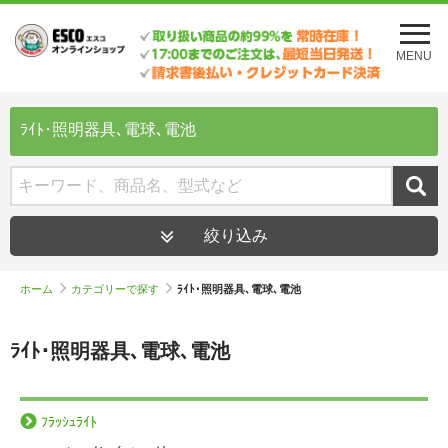
メ
ニ
MENU
ュ
ー
を
開
ﾗｲﾄ･照明器具､電球､電池
く
絞り込み
ホーム
カテゴリーで探す
ﾗｲﾄ･照明器具､電球､電池
ﾗｲﾄ･照明器具､電球､電池
ﾌﾗｯｼｭﾗｲﾄ