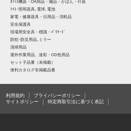
ｵﾌｨｽ機器・OA用品・備品・かばん・什器
ﾗｲﾄ･照明器具､電球､電池
家電・健康器具・日用品・消耗品
安全保護具
現場用安全具・標識・ﾊﾞﾘｹｰﾄﾞ
防犯･防災用品､ミラー
清掃用品
屋外作業用品、迷彩・OD色用品
セット子品番（未掲載）
便利カタログ非掲載品番
利用規約
プライバシーポリシー
サイトポリシー
特定商取引法に基づく表記