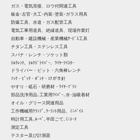
ガス・電気溶接、ロウ付関連工具
板金･左官･大工･内装･塗装･ガラス用具
防爆工具、水道・ガス配管工具
電気工事用道具、絶縁道具、現場作業灯
自動車・建設機械・産業機械ｻｰﾋﾞｽ工具
チタン工具・ステンレス工具
スパナ・レンチ・ソケット類
ﾄﾙｸﾚﾝﾁ、ﾄﾙｸﾄﾞﾗｲﾊﾞｰ、ﾜｲﾔｰﾂｲｽﾀｰ
ドライバー・ビット・六角棒レンチ
ﾌｯｸ・ﾋﾟｯｸ・ﾎﾟﾝﾁ・けがき針
やすり・砥石・研磨材・ﾜｲﾔｰﾌﾞﾗｼ
部品洗浄用品､工業用ﾜｲﾊﾟｰ､水･油吸着材
オイル・グリース関連用品
工作機械用ｸﾗﾝﾌﾟ､ｸｰﾗﾝﾄ用品、ﾐﾆﾊﾞｲｽ
時計用工具､ﾙｰﾍﾟ､半田ごて､ﾐﾆﾄｰﾁ
測定工具
テスター及び計測器