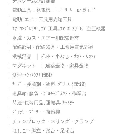
テスター及び計測器
電動工具・発電機・ｺｰﾄﾞﾘｰﾙ・延長ｺｰﾄﾞ
電動･エアー工具用先端工具
ｴｱｰｺﾝﾌﾟﾚｯｻｰ､ｴｱｰ工具､ｴｱｰﾎｰｽﾘｰﾙ、空圧機器
水道・ガス・エアー用配管部材
配線部材・配線器具・工業用電気部品
機械部品
ﾎﾞﾙﾄ・小ねじ・ﾅｯﾄ・ﾜｯｼｬｰ
マグネット
建築金物・家具金物
修理･ﾒﾝﾃﾅﾝｽ用部材
ﾃｰﾌﾟ・接着剤・塗料･ｸﾞﾘｰｽ･潤滑剤
道具箱･腰袋・ﾂｰﾙｷｬﾋﾞﾈｯﾄ・作業台
荷造･包装用品､運搬具､ｷｬｽﾀｰ
ｼﾞｬｯｷ・ﾌﾟｰﾗｰ・荷締機
チェンブロック・スリング・クランプ
はしご・脚立・踏台・足場台