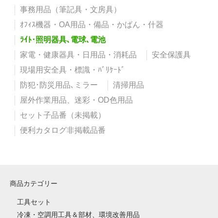
事務用品（筆記具・文房具）
ｵﾌｨｽ機器・OA用品・備品・かばん・什器
ﾗｲﾄ･照明器具､電球､電池
家電・健康器具・日用品・消耗品
安全保護具
現場用安全具・標識・ﾊﾞﾘｹｰﾄﾞ
防犯･防災用品､ミラー
清掃用品
屋外作業用品、迷彩・OD色用品
セット子品番（未掲載）
便利カタログ非掲載品番
商品カテゴリー
工具セット
冷凍・空調用工具＆部材、環境改善用品