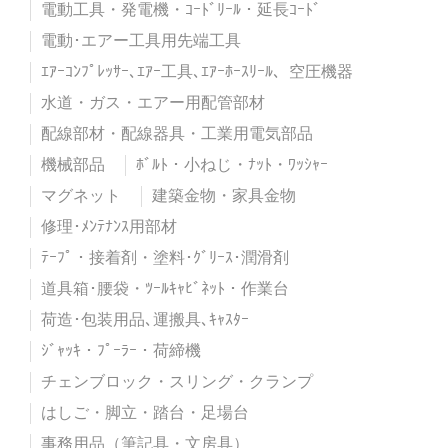
電動工具・発電機・ｺｰﾄﾞﾘｰﾙ・延長ｺｰﾄﾞ
電動･エアー工具用先端工具
ｴｱｰｺﾝﾌﾟﾚｯｻｰ､ｴｱｰ工具､ｴｱｰﾎｰｽﾘｰﾙ、空圧機器
水道・ガス・エアー用配管部材
配線部材・配線器具・工業用電気部品
機械部品
ﾎﾞﾙﾄ・小ねじ・ﾅｯﾄ・ﾜｯｼｬｰ
マグネット
建築金物・家具金物
修理･ﾒﾝﾃﾅﾝｽ用部材
ﾃｰﾌﾟ・接着剤・塗料･ｸﾞﾘｰｽ･潤滑剤
道具箱･腰袋・ﾂｰﾙｷｬﾋﾞﾈｯﾄ・作業台
荷造･包装用品､運搬具､ｷｬｽﾀｰ
ｼﾞｬｯｷ・ﾌﾟｰﾗｰ・荷締機
チェンブロック・スリング・クランプ
はしご・脚立・踏台・足場台
事務用品（筆記具・文房具）