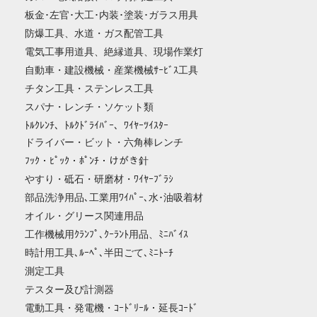
板金･左官･大工･内装･塗装･ガラス用具
防爆工具、水道・ガス配管工具
電気工事用道具、絶縁道具、現場作業灯
自動車・建設機械・産業機械ｻｰﾋﾞｽ工具
チタン工具・ステンレス工具
スパナ・レンチ・ソケット類
ﾄﾙｸﾚﾝﾁ、ﾄﾙｸﾄﾞﾗｲﾊﾞｰ、ﾜｲﾔｰﾂｲｽﾀｰ
ドライバー・ビット・六角棒レンチ
ﾌｯｸ・ﾋﾟｯｸ・ﾎﾟﾝﾁ・けがき針
やすり・砥石・研磨材・ﾜｲﾔｰﾌﾞﾗｼ
部品洗浄用品､工業用ﾜｲﾊﾟｰ､水･油吸着材
オイル・グリース関連用品
工作機械用ｸﾗﾝﾌﾟ､ｸｰﾗﾝﾄ用品、ﾐﾆﾊﾞｲｽ
時計用工具､ﾙｰﾍﾟ､半田ごて､ﾐﾆﾄｰﾁ
測定工具
テスター及び計測器
電動工具・発電機・ｺｰﾄﾞﾘｰﾙ・延長ｺｰﾄﾞ