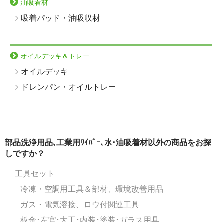
油吸着材
吸着パッド・油吸収材
オイルデッキ＆トレー
オイルデッキ
ドレンパン・オイルトレー
部品洗浄用品､工業用ﾜｲﾊﾟｰ､水･油吸着材以外の商品をお探
しですか？
工具セット
冷凍・空調用工具＆部材、環境改善用品
ガス・電気溶接、ロウ付関連工具
板金･左官･大工･内装･塗装･ガラス用具