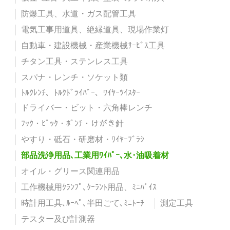
防爆工具、水道・ガス配管工具
電気工事用道具、絶縁道具、現場作業灯
自動車・建設機械・産業機械ｻｰﾋﾞｽ工具
チタン工具・ステンレス工具
スパナ・レンチ・ソケット類
ﾄﾙｸﾚﾝﾁ、ﾄﾙｸﾄﾞﾗｲﾊﾞｰ、ﾜｲﾔｰﾂｲｽﾀｰ
ドライバー・ビット・六角棒レンチ
ﾌｯｸ・ﾋﾟｯｸ・ﾎﾟﾝﾁ・けがき針
やすり・砥石・研磨材・ﾜｲﾔｰﾌﾞﾗｼ
部品洗浄用品､工業用ﾜｲﾊﾟｰ､水･油吸着材
オイル・グリース関連用品
工作機械用ｸﾗﾝﾌﾟ､ｸｰﾗﾝﾄ用品、ﾐﾆﾊﾞｲｽ
時計用工具､ﾙｰﾍﾟ､半田ごて､ﾐﾆﾄｰﾁ
測定工具
テスター及び計測器