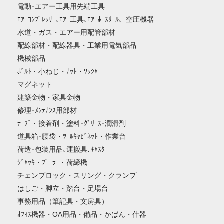
電動･エアー工具用先端工具
ｴｱｰｺﾝﾌﾟﾚｯｻｰ､ｴｱｰ工具､ｴｱｰﾎｰｽﾘｰﾙ、空圧機器
水道・ガス・エアー用配管部材
配線部材・配線器具・工業用電気部品
機械部品
ﾎﾞﾙﾄ・小ねじ・ﾅｯﾄ・ﾜｯｼｬｰ
マグネット
建築金物・家具金物
修理･ﾒﾝﾃﾅﾝｽ用部材
ﾃｰﾌﾟ・接着剤・塗料･ｸﾞﾘｰｽ･潤滑剤
道具箱･腰袋・ﾂｰﾙｷｬﾋﾞﾈｯﾄ・作業台
荷造･包装用品､運搬具､ｷｬｽﾀｰ
ｼﾞｬｯｷ・ﾌﾟｰﾗｰ・荷締機
チェンブロック・スリング・クランプ
はしご・脚立・踏台・足場台
事務用品（筆記具・文房具）
ｵﾌｨｽ機器・OA用品・備品・かばん・什器