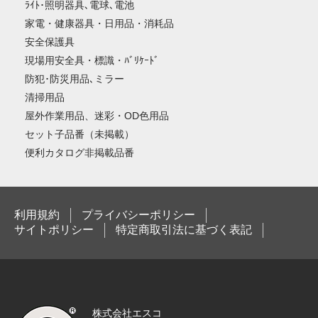
ﾗｲﾄ･照明器具､電球､電池
家電・健康器具・日用品・消耗品
安全保護具
現場用安全具・標識・ﾊﾞﾘｹｰﾄﾞ
防犯･防災用品､ミラー
清掃用品
屋外作業用品、迷彩・OD色用品
セット子品番（未掲載）
便利カタログ非掲載品番
利用規約
プライバシーポリシー
サイトポリシー
特定商取引法に基づく表記
株式会社エスコ