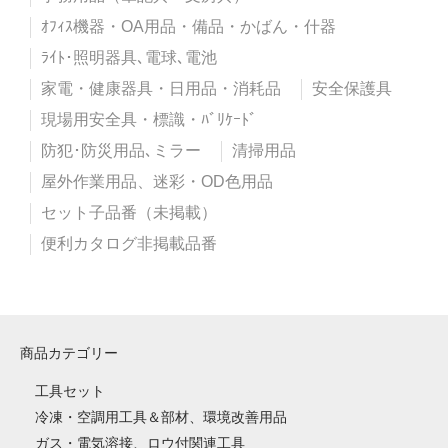
ｵﾌｨｽ機器・OA用品・備品・かばん・什器
ﾗｲﾄ･照明器具､電球､電池
家電・健康器具・日用品・消耗品
安全保護具
現場用安全具・標識・ﾊﾞﾘｹｰﾄﾞ
防犯･防災用品､ミラー
清掃用品
屋外作業用品、迷彩・OD色用品
セット子品番（未掲載）
便利カタログ非掲載品番
商品カテゴリー
工具セット
冷凍・空調用工具＆部材、環境改善用品
ガス・電気溶接、ロウ付関連工具