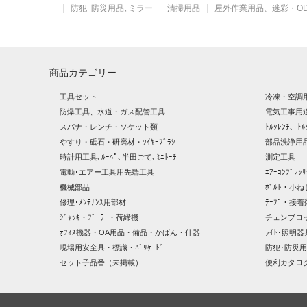
防犯･防災用品､ミラー
清掃用品
屋外作業用品、迷彩・O
商品カテゴリー
工具セット
冷凍・空調
防爆工具、水道・ガス配管工具
電気工事用
スパナ・レンチ・ソケット類
ﾄﾙｸﾚﾝﾁ、ﾄﾙ
やすり・砥石・研磨材・ﾜｲﾔｰﾌﾞﾗｼ
部品洗浄用品
時計用工具､ﾙｰﾍﾟ､半田ごて､ﾐﾆﾄｰﾁ
測定工具
電動･エアー工具用先端工具
ｴｱｰｺﾝﾌﾟﾚ
機械部品
ﾎﾞﾙﾄ・小ね
修理･ﾒﾝﾃﾅﾝｽ用部材
ﾃｰﾌﾟ・接着
ｼﾞｬｯｷ・ﾌﾟｰﾗｰ・荷締機
チェンブロ
ｵﾌｨｽ機器・OA用品・備品・かばん・什器
ﾗｲﾄ･照明
現場用安全具・標識・ﾊﾞﾘｹｰﾄﾞ
防犯･防災用
セット子品番（未掲載）
便利カタロ