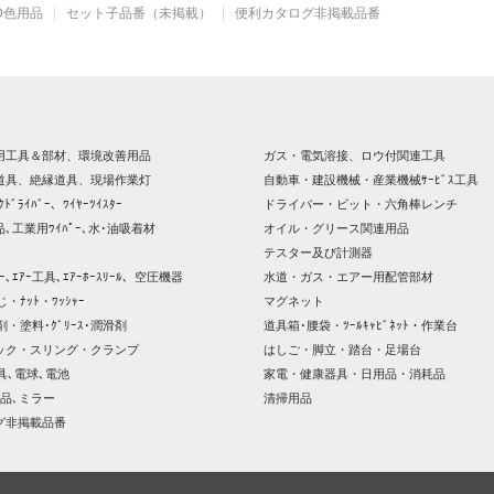
D色用品
セット子品番（未掲載）
便利カタログ非掲載品番
用工具＆部材、環境改善用品
ガス・電気溶接、ロウ付関連工具
道具、絶縁道具、現場作業灯
自動車・建設機械・産業機械ｻｰﾋﾞｽ工具
ｸﾄﾞﾗｲﾊﾞｰ、ﾜｲﾔｰﾂｲｽﾀｰ
ドライバー・ビット・六角棒レンチ
､工業用ﾜｲﾊﾟｰ､水･油吸着材
オイル・グリース関連用品
テスター及び計測器
ｯｻｰ､ｴｱｰ工具､ｴｱｰﾎｰｽﾘｰﾙ、空圧機器
水道・ガス・エアー用配管部材
じ・ﾅｯﾄ・ﾜｯｼｬｰ
マグネット
剤・塗料･ｸﾞﾘｰｽ･潤滑剤
道具箱･腰袋・ﾂｰﾙｷｬﾋﾞﾈｯﾄ・作業台
ック・スリング・クランプ
はしご・脚立・踏台・足場台
器具､電球､電池
家電・健康器具・日用品・消耗品
品､ミラー
清掃用品
グ非掲載品番