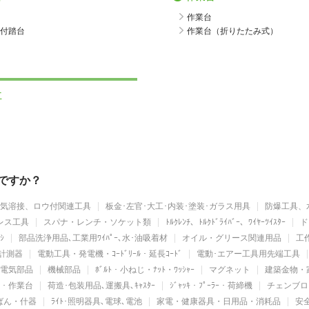
作業台
付踏台
作業台（折りたたみ式）
立
ですか？
気溶接、ロウ付関連工具
板金･左官･大工･内装･塗装･ガラス用具
防爆工具、
レス工具
スパナ・レンチ・ソケット類
ﾄﾙｸﾚﾝﾁ、ﾄﾙｸﾄﾞﾗｲﾊﾞｰ、ﾜｲﾔｰﾂｲｽﾀｰ
ド
ｼ
部品洗浄用品､工業用ﾜｲﾊﾟｰ､水･油吸着材
オイル・グリース関連用品
工作
計測器
電動工具・発電機・ｺｰﾄﾞﾘｰﾙ・延長ｺｰﾄﾞ
電動･エアー工具用先端工具
電気部品
機械部品
ﾎﾞﾙﾄ・小ねじ・ﾅｯﾄ・ﾜｯｼｬｰ
マグネット
建築金物・
ｯﾄ・作業台
荷造･包装用品､運搬具､ｷｬｽﾀｰ
ｼﾞｬｯｷ・ﾌﾟｰﾗｰ・荷締機
チェンブロ
かばん・什器
ﾗｲﾄ･照明器具､電球､電池
家電・健康器具・日用品・消耗品
安