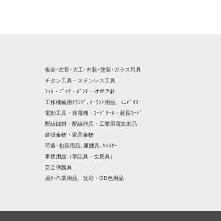
板金･左官･大工･内装･塗装･ガラス用具
チタン工具・ステンレス工具
ﾌｯｸ・ﾋﾟｯｸ・ﾎﾟﾝﾁ・けがき針
工作機械用ｸﾗﾝﾌﾟ､ｸｰﾗﾝﾄ用品、ﾐﾆﾊﾞｲｽ
電動工具・発電機・ｺｰﾄﾞﾘｰﾙ・延長ｺｰﾄﾞ
配線部材・配線器具・工業用電気部品
建築金物・家具金物
荷造･包装用品､運搬具､ｷｬｽﾀｰ
事務用品（筆記具・文房具）
安全保護具
屋外作業用品、迷彩・OD色用品