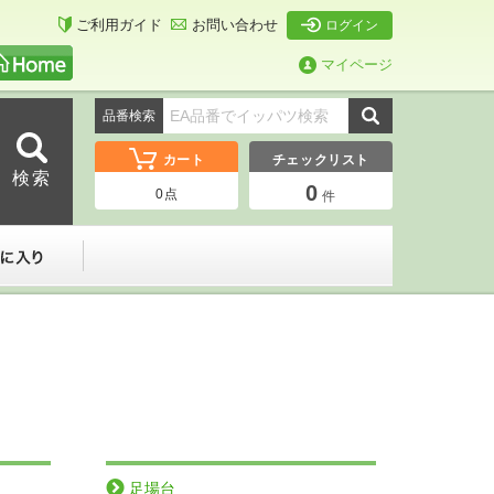
ご利用ガイド
お問い合わせ
ログイン
マイページ
品番検索
カート
チェックリスト
0
0
点
件
ーダー
お気に入り
足場台