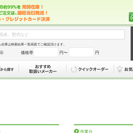
ム在庫は検索結果一覧画面でご確認頂けます。
示
価格帯
円〜
円
カタログから探す
おすすめ
クイックオ
台
作業台