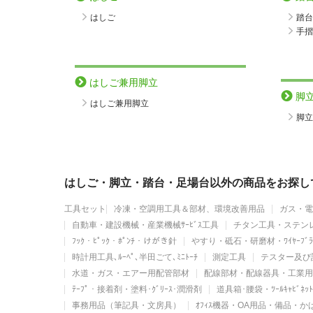
はしご
踏台
手摺
はしご兼用脚立
脚
はしご兼用脚立
脚立
はしご・脚立・踏台・足場台以外の商品をお探し
工具セット
冷凍・空調用工具＆部材、環境改善用品
ガス・電
自動車・建設機械・産業機械ｻｰﾋﾞｽ工具
チタン工具・ステン
ﾌｯｸ・ﾋﾟｯｸ・ﾎﾟﾝﾁ・けがき針
やすり・砥石・研磨材・ﾜｲﾔｰﾌﾞﾗ
時計用工具､ﾙｰﾍﾟ､半田ごて､ﾐﾆﾄｰﾁ
測定工具
テスター及び
水道・ガス・エアー用配管部材
配線部材・配線器具・工業用
ﾃｰﾌﾟ・接着剤・塗料･ｸﾞﾘｰｽ･潤滑剤
道具箱･腰袋・ﾂｰﾙｷｬﾋﾞﾈ
事務用品（筆記具・文房具）
ｵﾌｨｽ機器・OA用品・備品・