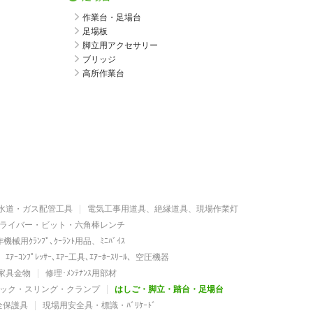
作業台・足場台
足場板
脚立用アクセサリー
ブリッジ
高所作業台
水道・ガス配管工具
電気工事用道具、絶縁道具、現場作業灯
ライバー・ビット・六角棒レンチ
機械用ｸﾗﾝﾌﾟ､ｸｰﾗﾝﾄ用品、ﾐﾆﾊﾞｲｽ
ｴｱｰｺﾝﾌﾟﾚｯｻｰ､ｴｱｰ工具､ｴｱｰﾎｰｽﾘｰﾙ、空圧機器
家具金物
修理･ﾒﾝﾃﾅﾝｽ用部材
ック・スリング・クランプ
はしご・脚立・踏台・足場台
全保護具
現場用安全具・標識・ﾊﾞﾘｹｰﾄﾞ