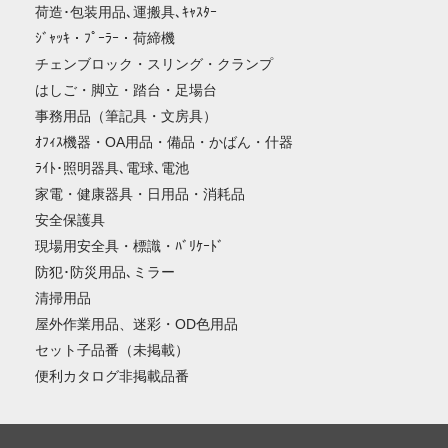
荷造･包装用品､運搬具､ｷｬｽﾀｰ
ｼﾞｬｯｷ・ﾌﾟｰﾗｰ・荷締機
チェンブロック・スリング・クランプ
はしご・脚立・踏台・足場台
事務用品（筆記具・文房具）
ｵﾌｨｽ機器・OA用品・備品・かばん・什器
ﾗｲﾄ･照明器具､電球､電池
家電・健康器具・日用品・消耗品
安全保護具
現場用安全具・標識・ﾊﾞﾘｹｰﾄﾞ
防犯･防災用品､ミラー
清掃用品
屋外作業用品、迷彩・OD色用品
セット子品番（未掲載）
便利カタログ非掲載品番