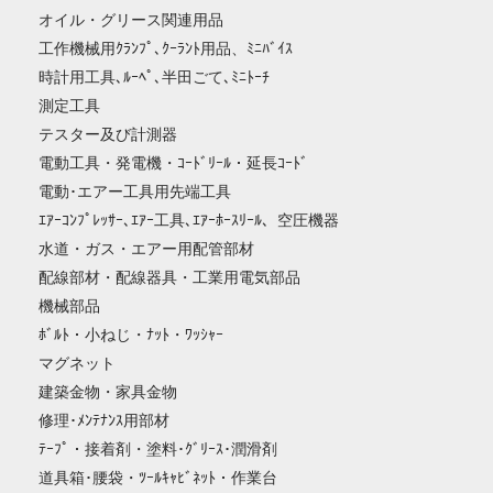
オイル・グリース関連用品
工作機械用ｸﾗﾝﾌﾟ､ｸｰﾗﾝﾄ用品、ﾐﾆﾊﾞｲｽ
時計用工具､ﾙｰﾍﾟ､半田ごて､ﾐﾆﾄｰﾁ
測定工具
テスター及び計測器
電動工具・発電機・ｺｰﾄﾞﾘｰﾙ・延長ｺｰﾄﾞ
電動･エアー工具用先端工具
ｴｱｰｺﾝﾌﾟﾚｯｻｰ､ｴｱｰ工具､ｴｱｰﾎｰｽﾘｰﾙ、空圧機器
水道・ガス・エアー用配管部材
配線部材・配線器具・工業用電気部品
機械部品
ﾎﾞﾙﾄ・小ねじ・ﾅｯﾄ・ﾜｯｼｬｰ
マグネット
建築金物・家具金物
修理･ﾒﾝﾃﾅﾝｽ用部材
ﾃｰﾌﾟ・接着剤・塗料･ｸﾞﾘｰｽ･潤滑剤
道具箱･腰袋・ﾂｰﾙｷｬﾋﾞﾈｯﾄ・作業台