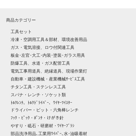
商品カテゴリー
工具セット
冷凍・空調用工具＆部材、環境改善用品
ガス・電気溶接、ロウ付関連工具
板金･左官･大工･内装･塗装･ガラス用具
防爆工具、水道・ガス配管工具
電気工事用道具、絶縁道具、現場作業灯
自動車・建設機械・産業機械ｻｰﾋﾞｽ工具
チタン工具・ステンレス工具
スパナ・レンチ・ソケット類
ﾄﾙｸﾚﾝﾁ、ﾄﾙｸﾄﾞﾗｲﾊﾞｰ、ﾜｲﾔｰﾂｲｽﾀｰ
ドライバー・ビット・六角棒レンチ
ﾌｯｸ・ﾋﾟｯｸ・ﾎﾟﾝﾁ・けがき針
やすり・砥石・研磨材・ﾜｲﾔｰﾌﾞﾗｼ
部品洗浄用品､工業用ﾜｲﾊﾟｰ､水･油吸着材