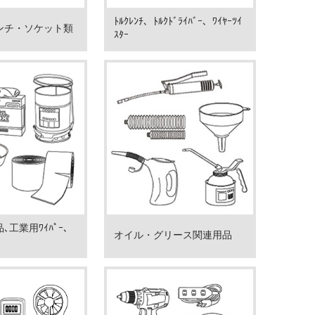
ﾄﾙｸﾚﾝﾁ、ﾄﾙｸﾄﾞﾗｲﾊﾞｰ、ﾜｲﾔｰﾂｲ
ンチ・ソケット類
ｽﾀｰ
工業用ﾜｲﾊﾟｰ､
オイル・グリース関連用品