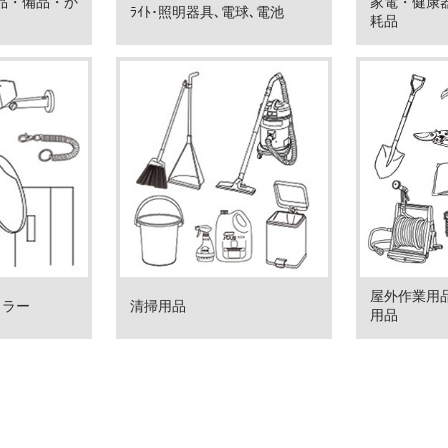
用品・備品・か
家電・健康
ﾗｲﾄ･照明器具､電球､電池
耗品
屋外作業用
ミラー
清掃用品
用品