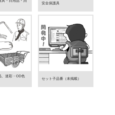
器具・日用品・消
安全保護具
品、迷彩・OD色
セット子品番（未掲載）