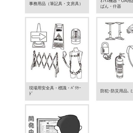
ｵﾌｨｽ機器・OA
事務用品（筆記具・文房具）
ばん・什器
現場用安全具・標識・ﾊﾞﾘｹｰ
防犯･防災用品､
ﾄﾞ