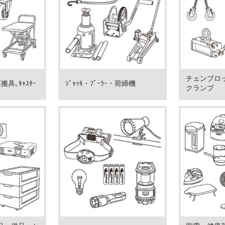
チェンブロ
具､ｷｬｽﾀｰ
ｼﾞｬｯｷ・ﾌﾟｰﾗｰ・荷締機
クランプ