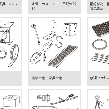
ｰ工具､ｴｱｰﾎｰｽ
水道・ガス・エアー用配管部
配線部材・
材
電気部品
建築金物・家具金物
修理･ﾒﾝﾃﾅ