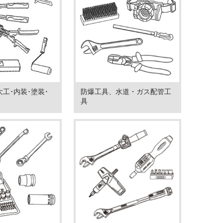
大工･内装･塗装･
防爆工具、水道・ガス配管工
具