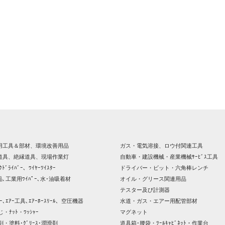
用工具＆部材、環境改善用品
ガス・電気溶接、ロウ付関連工具
道具、絶縁道具、現場作業灯
自動車・建設機械・産業機械ｻｰﾋﾞｽ工具
ｸﾄﾞﾗｲﾊﾞｰ、ﾜｲﾔｰﾂｲｽﾀｰ
ドライバー・ビット・六角棒レンチ
､工業用ﾜｲﾊﾟｰ､水･油吸着材
オイル・グリース関連用品
テスター及び計測器
ｯｻｰ､ｴｱｰ工具､ｴｱｰﾎｰｽﾘｰﾙ、空圧機器
水道・ガス・エアー用配管部材
じ・ﾅｯﾄ・ﾜｯｼｬｰ
マグネット
剤・塗料･ｸﾞﾘｰｽ･潤滑剤
道具箱･腰袋・ﾂｰﾙｷｬﾋﾞﾈｯﾄ・作業台