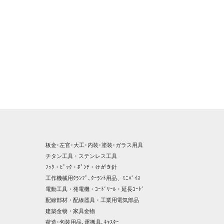
板金･左官･大工･内装･塗装･ガラス用具
チタン工具・ステンレス工具
ﾌｯｸ・ﾋﾟｯｸ・ﾎﾟﾝﾁ・けがき針
工作機械用ｸﾗﾝﾌﾟ､ｸｰﾗﾝﾄ用品、ﾐﾆﾊﾞｲｽ
電動工具・発電機・ｺｰﾄﾞﾘｰﾙ・延長ｺｰﾄﾞ
配線部材・配線器具・工業用電気部品
建築金物・家具金物
荷造･包装用品､運搬具､ｷｬｽﾀｰ