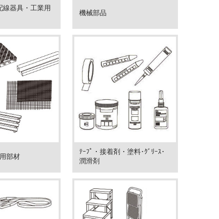
配線器具・工業用
機械部品
ﾃｰﾌﾟ・接着剤・塗料･ｸﾞﾘｰｽ･
ﾝｽ用部材
潤滑剤