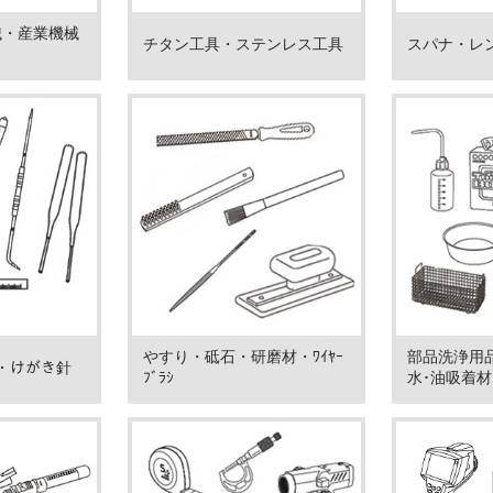
械・産業機械
チタン工具・ステンレス工具
スパナ・レ
やすり・砥石・研磨材・ﾜｲﾔｰ
部品洗浄用品､
ﾝﾁ・けがき針
ﾌﾞﾗｼ
水･油吸着材