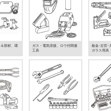
具＆部材、環
ガス・電気溶接、ロウ付関連
板金･左官･
工具
ガラス用具