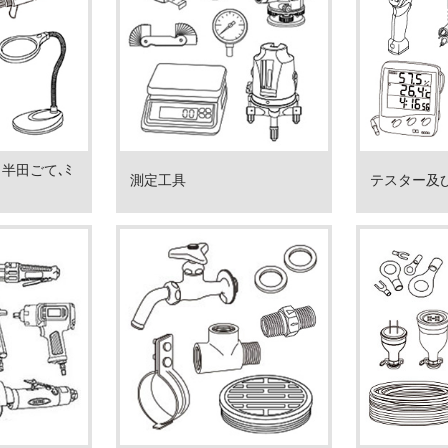
､半田ごて､ﾐ
測定工具
テスター及