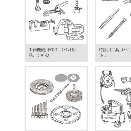
工作機械用ｸﾗﾝﾌﾟ､ｸｰﾗﾝﾄ用
時計用工具､ﾙｰﾍﾟ
品、ﾐﾆﾊﾞｲｽ
ﾆﾄｰﾁ