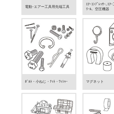
ｴｱｰｺﾝﾌﾟﾚｯｻｰ､ｴｱ
電動･エアー工具用先端工具
ﾘｰﾙ、空圧機器
ﾎﾞﾙﾄ・小ねじ・ﾅｯﾄ・ﾜｯｼｬｰ
マグネット