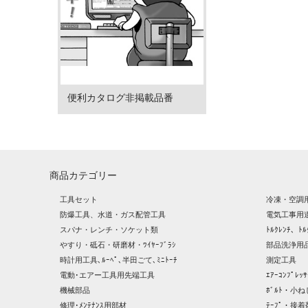
便利カタログ非掲載品番
商品カテゴリー
工具セット
冷凍・空調
防爆工具、水道・ガス配管工具
電気工事用
スパナ・レンチ・ソケット類
ﾄﾙｸﾚﾝﾁ、ﾄﾙ
やすり・砥石・研磨材・ﾜｲﾔｰﾌﾞﾗｼ
部品洗浄用品
時計用工具､ﾙｰﾍﾟ､半田ごて､ﾐﾆﾄｰﾁ
測定工具
電動･エアー工具用先端工具
ｴｱｰｺﾝﾌﾟﾚ
機械部品
ﾎﾞﾙﾄ・小ね
修理･ﾒﾝﾃﾅﾝｽ用部材
ﾃｰﾌﾟ・接着