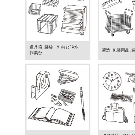
道具箱･腰袋・ﾂｰﾙｷｬﾋﾞﾈｯﾄ・
荷造･包装用品､運搬
作業台