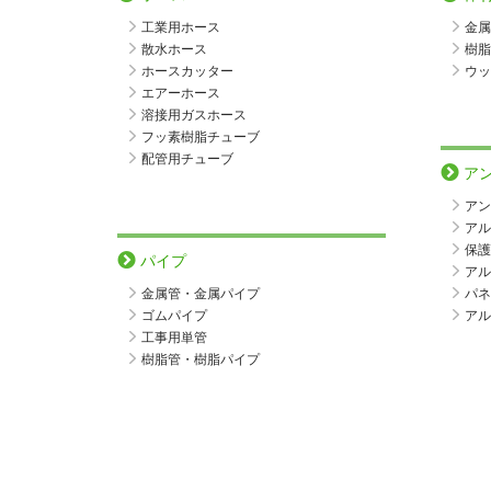
工業用ホース
金属
散水ホース
樹脂
ホースカッター
ウッ
エアーホース
溶接用ガスホース
フッ素樹脂チューブ
配管用チューブ
ア
アン
アル
保護
パイプ
アル
金属管・金属パイプ
パネ
ゴムパイプ
アル
工事用単管
樹脂管・樹脂パイプ