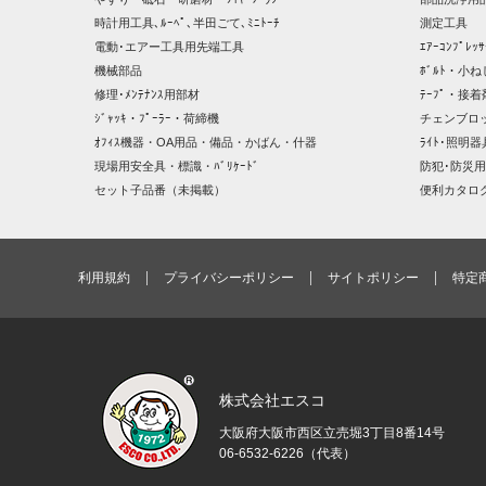
時計用工具､ﾙｰﾍﾟ､半田ごて､ﾐﾆﾄｰﾁ
測定工具
電動･エアー工具用先端工具
ｴｱｰｺﾝﾌﾟﾚ
機械部品
ﾎﾞﾙﾄ・小ね
修理･ﾒﾝﾃﾅﾝｽ用部材
ﾃｰﾌﾟ・接着
ｼﾞｬｯｷ・ﾌﾟｰﾗｰ・荷締機
チェンブロ
ｵﾌｨｽ機器・OA用品・備品・かばん・什器
ﾗｲﾄ･照明
現場用安全具・標識・ﾊﾞﾘｹｰﾄﾞ
防犯･防災用
セット子品番（未掲載）
便利カタロ
利用規約
プライバシーポリシー
サイトポリシー
特定
株式会社エスコ
大阪府大阪市西区立売堀3丁目8番14号
06-6532-6226（代表）