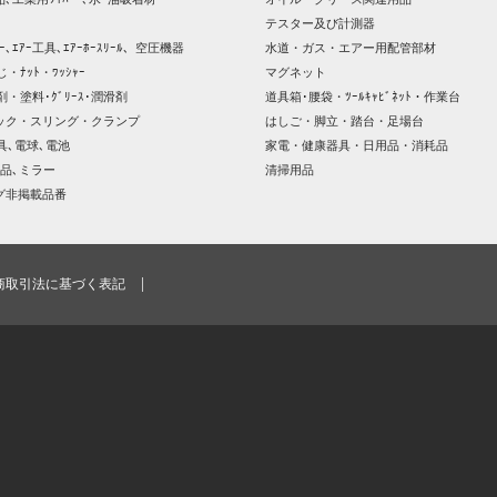
テスター及び計測器
ｯｻｰ､ｴｱｰ工具､ｴｱｰﾎｰｽﾘｰﾙ、空圧機器
水道・ガス・エアー用配管部材
じ・ﾅｯﾄ・ﾜｯｼｬｰ
マグネット
剤・塗料･ｸﾞﾘｰｽ･潤滑剤
道具箱･腰袋・ﾂｰﾙｷｬﾋﾞﾈｯﾄ・作業台
ック・スリング・クランプ
はしご・脚立・踏台・足場台
器具､電球､電池
家電・健康器具・日用品・消耗品
品､ミラー
清掃用品
グ非掲載品番
商取引法に基づく表記