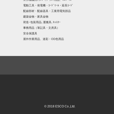
電動工具・発電機・ｺｰﾄﾞﾘｰﾙ・延長ｺｰﾄﾞ
配線部材・配線器具・工業用電気部品
建築金物・家具金物
荷造･包装用品､運搬具､ｷｬｽﾀｰ
事務用品（筆記具・文房具）
安全保護具
屋外作業用品、迷彩・OD色用品
© 2018 ESCO Co.,Ltd.