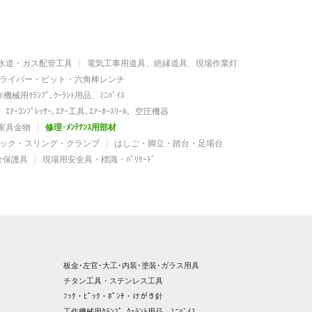
水道・ガス配管工具
電気工事用道具、絶縁道具、現場作業灯
ライバー・ビット・六角棒レンチ
機械用ｸﾗﾝﾌﾟ､ｸｰﾗﾝﾄ用品、ﾐﾆﾊﾞｲｽ
ｴｱｰｺﾝﾌﾟﾚｯｻｰ､ｴｱｰ工具､ｴｱｰﾎｰｽﾘｰﾙ、空圧機器
家具金物
修理･ﾒﾝﾃﾅﾝｽ用部材
ック・スリング・クランプ
はしご・脚立・踏台・足場台
全保護具
現場用安全具・標識・ﾊﾞﾘｹｰﾄﾞ
板金･左官･大工･内装･塗装･ガラス用具
チタン工具・ステンレス工具
ﾌｯｸ・ﾋﾟｯｸ・ﾎﾟﾝﾁ・けがき針
工作機械用ｸﾗﾝﾌﾟ､ｸｰﾗﾝﾄ用品、ﾐﾆﾊﾞｲｽ