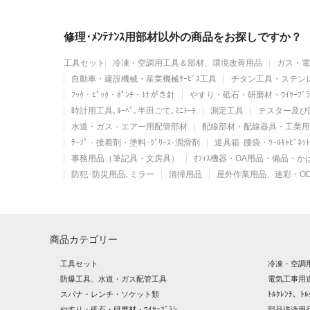
修理･ﾒﾝﾃﾅﾝｽ用部材以外の商品をお探しですか？
工具セット
冷凍・空調用工具＆部材、環境改善用品
ガス・電
自動車・建設機械・産業機械ｻｰﾋﾞｽ工具
チタン工具・ステン
ﾌｯｸ・ﾋﾟｯｸ・ﾎﾟﾝﾁ・けがき針
やすり・砥石・研磨材・ﾜｲﾔｰﾌﾞﾗ
時計用工具､ﾙｰﾍﾟ､半田ごて､ﾐﾆﾄｰﾁ
測定工具
テスター及び
水道・ガス・エアー用配管部材
配線部材・配線器具・工業用
ﾃｰﾌﾟ・接着剤・塗料･ｸﾞﾘｰｽ･潤滑剤
道具箱･腰袋・ﾂｰﾙｷｬﾋﾞﾈ
事務用品（筆記具・文房具）
ｵﾌｨｽ機器・OA用品・備品・
防犯･防災用品､ミラー
清掃用品
屋外作業用品、迷彩・O
商品カテゴリー
工具セット
冷凍・空調
防爆工具、水道・ガス配管工具
電気工事用
スパナ・レンチ・ソケット類
ﾄﾙｸﾚﾝﾁ、ﾄﾙ
やすり・砥石・研磨材・ﾜｲﾔｰﾌﾞﾗｼ
部品洗浄用品