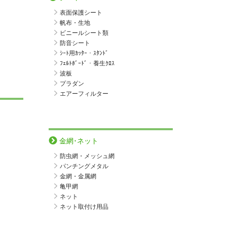
表面保護シート
帆布・生地
ビニールシート類
防音シート
ｼｰﾄ用ｶｯﾀｰ・ｽﾀﾝﾄﾞ
ﾌｪﾙﾄﾎﾞｰﾄﾞ・養生ｸﾛｽ
波板
プラダン
エアーフィルター
金網･ネット
防虫網・メッシュ網
パンチングメタル
金網・金属網
亀甲網
ネット
ネット取付け用品