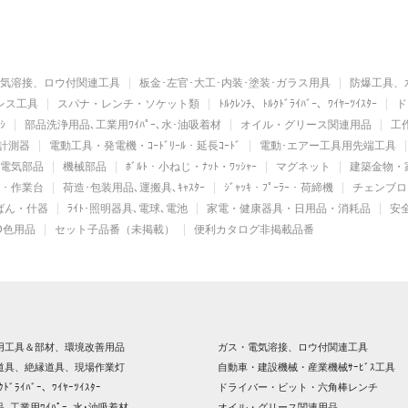
気溶接、ロウ付関連工具
板金･左官･大工･内装･塗装･ガラス用具
防爆工具、
レス工具
スパナ・レンチ・ソケット類
ﾄﾙｸﾚﾝﾁ、ﾄﾙｸﾄﾞﾗｲﾊﾞｰ、ﾜｲﾔｰﾂｲｽﾀｰ
ド
ｼ
部品洗浄用品､工業用ﾜｲﾊﾟｰ､水･油吸着材
オイル・グリース関連用品
工作
計測器
電動工具・発電機・ｺｰﾄﾞﾘｰﾙ・延長ｺｰﾄﾞ
電動･エアー工具用先端工具
電気部品
機械部品
ﾎﾞﾙﾄ・小ねじ・ﾅｯﾄ・ﾜｯｼｬｰ
マグネット
建築金物・
ｯﾄ・作業台
荷造･包装用品､運搬具､ｷｬｽﾀｰ
ｼﾞｬｯｷ・ﾌﾟｰﾗｰ・荷締機
チェンブロ
かばん・什器
ﾗｲﾄ･照明器具､電球､電池
家電・健康器具・日用品・消耗品
安
D色用品
セット子品番（未掲載）
便利カタログ非掲載品番
用工具＆部材、環境改善用品
ガス・電気溶接、ロウ付関連工具
道具、絶縁道具、現場作業灯
自動車・建設機械・産業機械ｻｰﾋﾞｽ工具
ｸﾄﾞﾗｲﾊﾞｰ、ﾜｲﾔｰﾂｲｽﾀｰ
ドライバー・ビット・六角棒レンチ
､工業用ﾜｲﾊﾟｰ､水･油吸着材
オイル・グリース関連用品