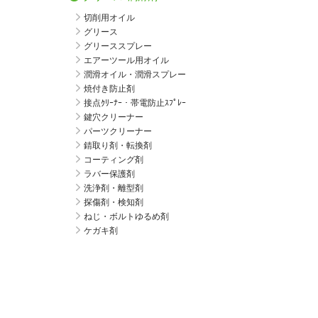
切削用オイル
グリース
グリーススプレー
エアーツール用オイル
潤滑オイル・潤滑スプレー
焼付き防止剤
接点ｸﾘｰﾅｰ・帯電防止ｽﾌﾟﾚｰ
鍵穴クリーナー
パーツクリーナー
錆取り剤・転換剤
コーティング剤
ラバー保護剤
洗浄剤・離型剤
探傷剤・検知剤
ねじ・ボルトゆるめ剤
ケガキ剤