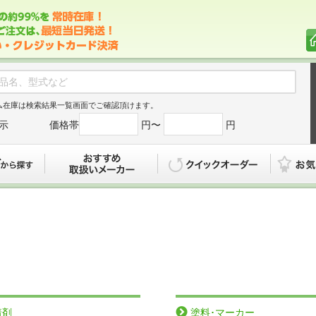
ム在庫は検索結果一覧画面でご確認頂けます。
示
価格帯
円〜
円
カタログから探す
おすすめ
クイックオ
着剤
塗料･マーカー