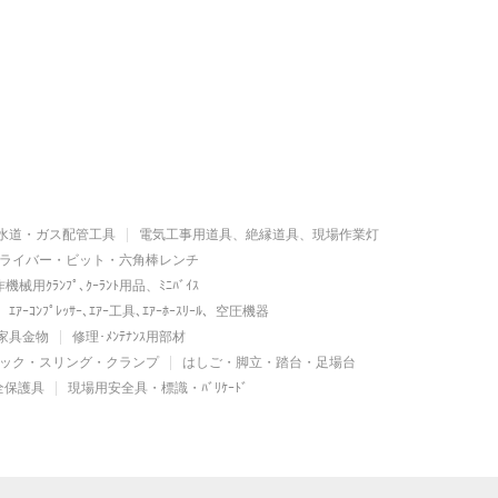
水道・ガス配管工具
電気工事用道具、絶縁道具、現場作業灯
ライバー・ビット・六角棒レンチ
機械用ｸﾗﾝﾌﾟ､ｸｰﾗﾝﾄ用品、ﾐﾆﾊﾞｲｽ
ｴｱｰｺﾝﾌﾟﾚｯｻｰ､ｴｱｰ工具､ｴｱｰﾎｰｽﾘｰﾙ、空圧機器
家具金物
修理･ﾒﾝﾃﾅﾝｽ用部材
ック・スリング・クランプ
はしご・脚立・踏台・足場台
全保護具
現場用安全具・標識・ﾊﾞﾘｹｰﾄﾞ