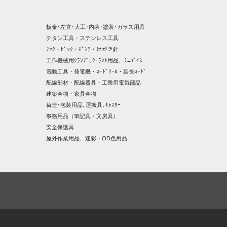
板金･左官･大工･内装･塗装･ガラス用具
チタン工具・ステンレス工具
ﾌｯｸ・ﾋﾟｯｸ・ﾎﾟﾝﾁ・けがき針
工作機械用ｸﾗﾝﾌﾟ､ｸｰﾗﾝﾄ用品、ﾐﾆﾊﾞｲｽ
電動工具・発電機・ｺｰﾄﾞﾘｰﾙ・延長ｺｰﾄﾞ
配線部材・配線器具・工業用電気部品
建築金物・家具金物
荷造･包装用品､運搬具､ｷｬｽﾀｰ
事務用品（筆記具・文房具）
安全保護具
屋外作業用品、迷彩・OD色用品