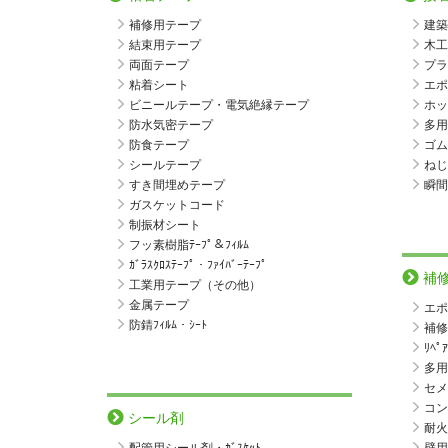
補修用テープ
建築
結束用テープ
木工
両面テープ
プラ
粘着シート
エポ
ビニールテープ・電気絶縁テープ
ホッ
防水気密テープ
多用
防食テープ
ゴム
シールテープ
ねじ
すき間埋めテープ
瞬間
ガスケットコード
制振材シート
フッ素樹脂ﾃｰﾌﾟ＆ﾌｨﾙﾑ
ｶﾞﾗｽｸﾛｽﾃｰﾌﾟ・ﾌｧｲﾊﾞｰﾃｰﾌﾟ
補
工業用テープ（その他）
金属テープ
エポ
防錆ﾌｨﾙﾑ・ｼｰﾄ
補修
ﾘﾍﾟ
多用
セメ
コン
シール剤
耐火