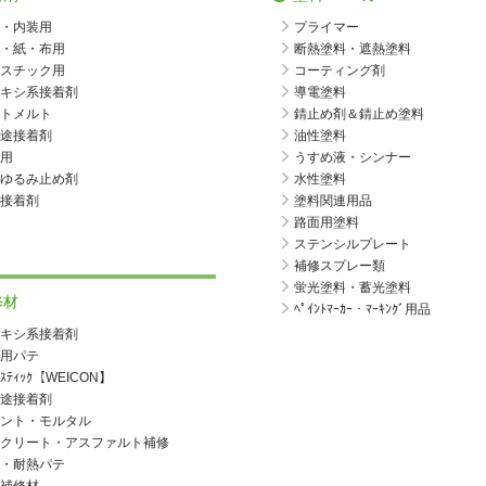
・内装用
プライマー
・紙・布用
断熱塗料・遮熱塗料
スチック用
コーティング剤
キシ系接着剤
導電塗料
トメルト
錆止め剤＆錆止め塗料
途接着剤
油性塗料
用
うすめ液・シンナー
ゆるみ止め剤
水性塗料
接着剤
塗料関連用品
路面用塗料
ステンシルプレート
補修スプレー類
蛍光塗料・蓄光塗料
修材
ﾍﾟｲﾝﾄﾏｰｶｰ・ﾏｰｷﾝｸﾞ用品
キシ系接着剤
用パテ
ｱｽﾃｨｯｸ【WEICON】
途接着剤
ント・モルタル
クリート・アスファルト補修
・耐熱パテ