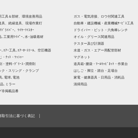
用工具＆部材、環境改善用品
ガス・電気溶接、ロウ付関連工具
道具、絶縁道具、現場作業灯
自動車・建設機械・産業機械ｻｰﾋﾞｽ工具
ｸﾄﾞﾗｲﾊﾞｰ、ﾜｲﾔｰﾂｲｽﾀｰ
ドライバー・ビット・六角棒レンチ
､工業用ﾜｲﾊﾟｰ､水･油吸着材
オイル・グリース関連用品
テスター及び計測器
ｯｻｰ､ｴｱｰ工具､ｴｱｰﾎｰｽﾘｰﾙ、空圧機器
水道・ガス・エアー用配管部材
じ・ﾅｯﾄ・ﾜｯｼｬｰ
マグネット
剤・塗料･ｸﾞﾘｰｽ･潤滑剤
道具箱･腰袋・ﾂｰﾙｷｬﾋﾞﾈｯﾄ・作業台
ック・スリング・クランプ
はしご・脚立・踏台・足場台
器具､電球､電池
家電・健康器具・日用品・消耗品
品､ミラー
清掃用品
グ非掲載品番
商取引法に基づく表記