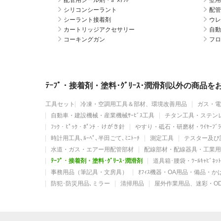
配管用シール剤・ｶﾞｽｹｯﾄ
壁用
シリコンシーラント
配管
シーラント接着剤
ウレ
カートリッジアクセサリー
自動
コーキングガン
フロ
ﾃｰﾌﾟ・接着剤・塗料･ｸﾞﾘｰｽ･潤滑剤以外の商品
工具セット
冷凍・空調用工具＆部材、環境改善用品
ガス・電
自動車・建設機械・産業機械ｻｰﾋﾞｽ工具
チタン工具・ステン
ﾌｯｸ・ﾋﾟｯｸ・ﾎﾟﾝﾁ・けがき針
やすり・砥石・研磨材・ﾜｲﾔｰﾌﾞﾗ
時計用工具､ﾙｰﾍﾟ､半田ごて､ﾐﾆﾄｰﾁ
測定工具
テスター及び
水道・ガス・エアー用配管部材
配線部材・配線器具・工業用
ﾃｰﾌﾟ・接着剤・塗料･ｸﾞﾘｰｽ･潤滑剤
道具箱･腰袋・ﾂｰﾙｷｬﾋﾞﾈ
事務用品（筆記具・文房具）
ｵﾌｨｽ機器・OA用品・備品・
防犯･防災用品､ミラー
清掃用品
屋外作業用品、迷彩・O