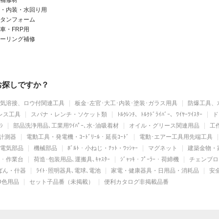
補修材
・内装・水回り用
タンフォーム
車・FRP用
ーリング補修
をお探しですか？
気溶接、ロウ付関連工具
板金･左官･大工･内装･塗装･ガラス用具
防爆工具、
レス工具
スパナ・レンチ・ソケット類
ﾄﾙｸﾚﾝﾁ、ﾄﾙｸﾄﾞﾗｲﾊﾞｰ、ﾜｲﾔｰﾂｲｽﾀｰ
ド
ｼ
部品洗浄用品､工業用ﾜｲﾊﾟｰ､水･油吸着材
オイル・グリース関連用品
工作
計測器
電動工具・発電機・ｺｰﾄﾞﾘｰﾙ・延長ｺｰﾄﾞ
電動･エアー工具用先端工具
電気部品
機械部品
ﾎﾞﾙﾄ・小ねじ・ﾅｯﾄ・ﾜｯｼｬｰ
マグネット
建築金物・
ｯﾄ・作業台
荷造･包装用品､運搬具､ｷｬｽﾀｰ
ｼﾞｬｯｷ・ﾌﾟｰﾗｰ・荷締機
チェンブロ
かばん・什器
ﾗｲﾄ･照明器具､電球､電池
家電・健康器具・日用品・消耗品
安
D色用品
セット子品番（未掲載）
便利カタログ非掲載品番