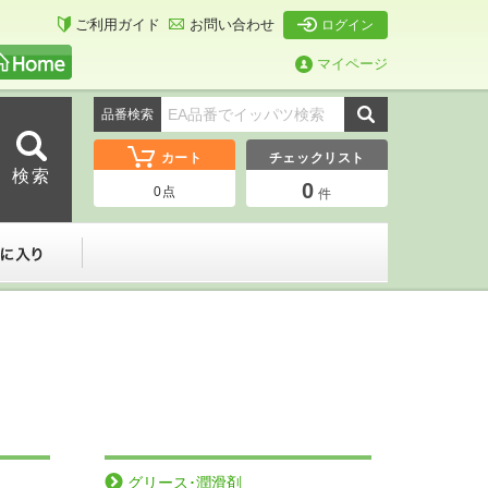
ご利用ガイド
お問い合わせ
ログイン
マイページ
品番検索
カート
チェックリスト
0
0
点
件
ーダー
お気に入り
グリース･潤滑剤