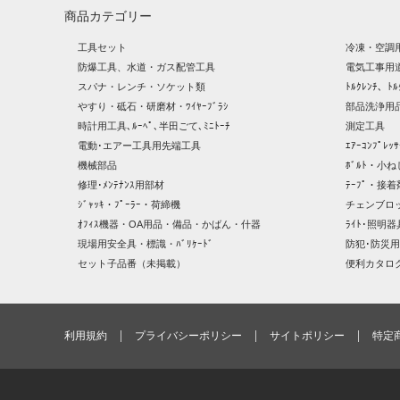
商品カテゴリー
工具セット
冷凍・空調
防爆工具、水道・ガス配管工具
電気工事用
スパナ・レンチ・ソケット類
ﾄﾙｸﾚﾝﾁ、ﾄﾙ
やすり・砥石・研磨材・ﾜｲﾔｰﾌﾞﾗｼ
部品洗浄用品
時計用工具､ﾙｰﾍﾟ､半田ごて､ﾐﾆﾄｰﾁ
測定工具
電動･エアー工具用先端工具
ｴｱｰｺﾝﾌﾟﾚ
機械部品
ﾎﾞﾙﾄ・小ね
修理･ﾒﾝﾃﾅﾝｽ用部材
ﾃｰﾌﾟ・接着
ｼﾞｬｯｷ・ﾌﾟｰﾗｰ・荷締機
チェンブロ
ｵﾌｨｽ機器・OA用品・備品・かばん・什器
ﾗｲﾄ･照明
現場用安全具・標識・ﾊﾞﾘｹｰﾄﾞ
防犯･防災用
セット子品番（未掲載）
便利カタロ
利用規約
プライバシーポリシー
サイトポリシー
特定