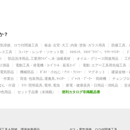
か？
気溶接、ロウ付関連工具
板金･左官･大工･内装･塗装･ガラス用具
防爆工具、
レス工具
スパナ・レンチ・ソケット類
ﾄﾙｸﾚﾝﾁ、ﾄﾙｸﾄﾞﾗｲﾊﾞｰ、ﾜｲﾔｰﾂｲｽﾀｰ
ド
ｼ
部品洗浄用品､工業用ﾜｲﾊﾟｰ､水･油吸着材
オイル・グリース関連用品
工作
計測器
電動工具・発電機・ｺｰﾄﾞﾘｰﾙ・延長ｺｰﾄﾞ
電動･エアー工具用先端工具
電気部品
機械部品
ﾎﾞﾙﾄ・小ねじ・ﾅｯﾄ・ﾜｯｼｬｰ
マグネット
建築金物・
ｯﾄ・作業台
荷造･包装用品､運搬具､ｷｬｽﾀｰ
ｼﾞｬｯｷ・ﾌﾟｰﾗｰ・荷締機
チェンブロ
かばん・什器
ﾗｲﾄ･照明器具､電球､電池
家電・健康器具・日用品・消耗品
安
D色用品
セット子品番（未掲載）
便利カタログ非掲載品番
用工具＆部材、環境改善用品
ガス・電気溶接、ロウ付関連工具