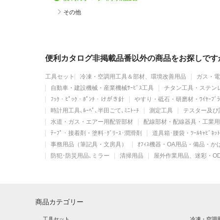
その他
便利カタログ非掲載品番以外の商品をお探しです
工具セット
冷凍・空調用工具＆部材、環境改善用品
ガス・電
自動車・建設機械・産業機械ｻｰﾋﾞｽ工具
チタン工具・ステン
ﾌｯｸ・ﾋﾟｯｸ・ﾎﾟﾝﾁ・けがき針
やすり・砥石・研磨材・ﾜｲﾔｰﾌﾞﾗ
時計用工具､ﾙｰﾍﾟ､半田ごて､ﾐﾆﾄｰﾁ
測定工具
テスター及び
水道・ガス・エアー用配管部材
配線部材・配線器具・工業用
ﾃｰﾌﾟ・接着剤・塗料･ｸﾞﾘｰｽ･潤滑剤
道具箱･腰袋・ﾂｰﾙｷｬﾋﾞﾈ
事務用品（筆記具・文房具）
ｵﾌｨｽ機器・OA用品・備品・
防犯･防災用品､ミラー
清掃用品
屋外作業用品、迷彩・O
商品カテゴリー
工具セット
冷凍・空調