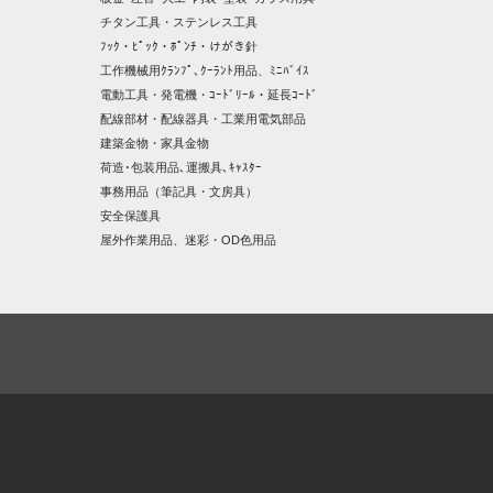
チタン工具・ステンレス工具
ﾌｯｸ・ﾋﾟｯｸ・ﾎﾟﾝﾁ・けがき針
工作機械用ｸﾗﾝﾌﾟ､ｸｰﾗﾝﾄ用品、ﾐﾆﾊﾞｲｽ
電動工具・発電機・ｺｰﾄﾞﾘｰﾙ・延長ｺｰﾄﾞ
配線部材・配線器具・工業用電気部品
建築金物・家具金物
荷造･包装用品､運搬具､ｷｬｽﾀｰ
事務用品（筆記具・文房具）
安全保護具
屋外作業用品、迷彩・OD色用品