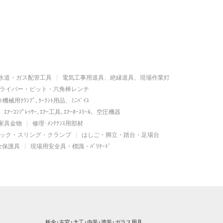
水道・ガス配管工具
電気工事用道具、絶縁道具、現場作業灯
ライバー・ビット・六角棒レンチ
機械用ｸﾗﾝﾌﾟ､ｸｰﾗﾝﾄ用品、ﾐﾆﾊﾞｲｽ
ｴｱｰｺﾝﾌﾟﾚｯｻｰ､ｴｱｰ工具､ｴｱｰﾎｰｽﾘｰﾙ、空圧機器
家具金物
修理･ﾒﾝﾃﾅﾝｽ用部材
ック・スリング・クランプ
はしご・脚立・踏台・足場台
全保護具
現場用安全具・標識・ﾊﾞﾘｹｰﾄﾞ
板金･左官･大工･内装･塗装･ガラス用具