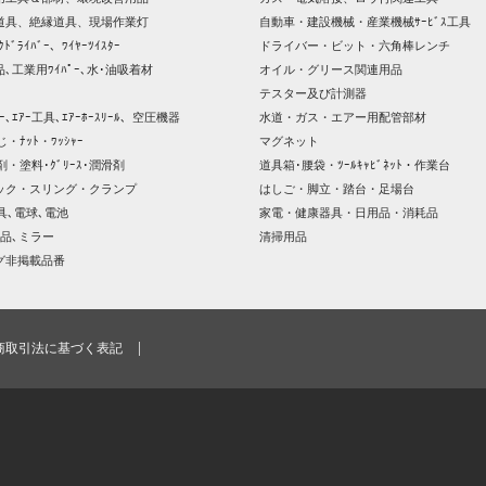
道具、絶縁道具、現場作業灯
自動車・建設機械・産業機械ｻｰﾋﾞｽ工具
ｸﾄﾞﾗｲﾊﾞｰ、ﾜｲﾔｰﾂｲｽﾀｰ
ドライバー・ビット・六角棒レンチ
､工業用ﾜｲﾊﾟｰ､水･油吸着材
オイル・グリース関連用品
テスター及び計測器
ｯｻｰ､ｴｱｰ工具､ｴｱｰﾎｰｽﾘｰﾙ、空圧機器
水道・ガス・エアー用配管部材
じ・ﾅｯﾄ・ﾜｯｼｬｰ
マグネット
剤・塗料･ｸﾞﾘｰｽ･潤滑剤
道具箱･腰袋・ﾂｰﾙｷｬﾋﾞﾈｯﾄ・作業台
ック・スリング・クランプ
はしご・脚立・踏台・足場台
器具､電球､電池
家電・健康器具・日用品・消耗品
品､ミラー
清掃用品
グ非掲載品番
商取引法に基づく表記