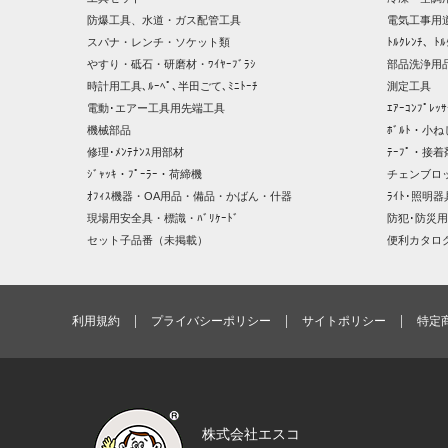
防爆工具、水道・ガス配管工具
電気工事用
スパナ・レンチ・ソケット類
ﾄﾙｸﾚﾝﾁ、ﾄﾙ
やすり・砥石・研磨材・ﾜｲﾔｰﾌﾞﾗｼ
部品洗浄用品
時計用工具､ﾙｰﾍﾟ､半田ごて､ﾐﾆﾄｰﾁ
測定工具
電動･エアー工具用先端工具
ｴｱｰｺﾝﾌﾟﾚ
機械部品
ﾎﾞﾙﾄ・小ね
修理･ﾒﾝﾃﾅﾝｽ用部材
ﾃｰﾌﾟ・接着
ｼﾞｬｯｷ・ﾌﾟｰﾗｰ・荷締機
チェンブロ
ｵﾌｨｽ機器・OA用品・備品・かばん・什器
ﾗｲﾄ･照明
現場用安全具・標識・ﾊﾞﾘｹｰﾄﾞ
防犯･防災用
セット子品番（未掲載）
便利カタロ
利用規約
プライバシーポリシー
サイトポリシー
特定
株式会社エスコ