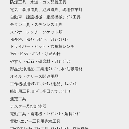
防爆工具、水道・ガス配管工具
電気工事用道具、絶縁道具、現場作業灯
自動車・建設機械・産業機械ｻｰﾋﾞｽ工具
チタン工具・ステンレス工具
スパナ・レンチ・ソケット類
ﾄﾙｸﾚﾝﾁ、ﾄﾙｸﾄﾞﾗｲﾊﾞｰ、ﾜｲﾔｰﾂｲｽﾀｰ
ドライバー・ビット・六角棒レンチ
ﾌｯｸ・ﾋﾟｯｸ・ﾎﾟﾝﾁ・けがき針
やすり・砥石・研磨材・ﾜｲﾔｰﾌﾞﾗｼ
部品洗浄用品､工業用ﾜｲﾊﾟｰ､水･油吸着材
オイル・グリース関連用品
工作機械用ｸﾗﾝﾌﾟ､ｸｰﾗﾝﾄ用品、ﾐﾆﾊﾞｲｽ
時計用工具､ﾙｰﾍﾟ､半田ごて､ﾐﾆﾄｰﾁ
測定工具
テスター及び計測器
電動工具・発電機・ｺｰﾄﾞﾘｰﾙ・延長ｺｰﾄﾞ
電動･エアー工具用先端工具
ｴｱｰｺﾝﾌﾟﾚｯｻｰ､ｴｱｰ工具､ｴｱｰﾎｰｽﾘｰﾙ、空圧機器