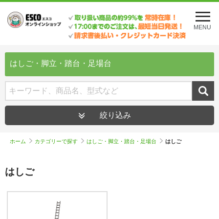
メ
ニ
MENU
ュ
ー
を
開
はしご・脚立・踏台・足場台
く
絞り込み
ホーム
カテゴリーで探す
はしご・脚立・踏台・足場台
はしご
はしご