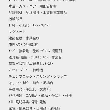
水道・ガス・エアー用配管部材
配線部材・配線器具・工業用電気部品
機械部品
ﾎﾞﾙﾄ・小ねじ・ﾅｯﾄ・ﾜｯｼｬｰ
マグネット
建築金物・家具金物
修理･ﾒﾝﾃﾅﾝｽ用部材
ﾃｰﾌﾟ・接着剤・塗料･ｸﾞﾘｰｽ･潤滑剤
道具箱･腰袋・ﾂｰﾙｷｬﾋﾞﾈｯﾄ・作業台
荷造･包装用品､運搬具､ｷｬｽﾀｰ
ｼﾞｬｯｷ・ﾌﾟｰﾗｰ・荷締機
チェンブロック・スリング・クランプ
はしご・脚立・踏台・足場台
事務用品（筆記具・文房具）
ｵﾌｨｽ機器・OA用品・備品・かばん・什器
ﾗｲﾄ･照明器具､電球､電池
家電・健康器具・日用品・消耗品