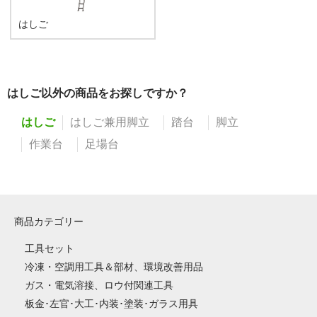
はしご
はしご以外の商品をお探しですか？
はしご
はしご兼用脚立
踏台
脚立
作業台
足場台
商品カテゴリー
工具セット
冷凍・空調用工具＆部材、環境改善用品
ガス・電気溶接、ロウ付関連工具
板金･左官･大工･内装･塗装･ガラス用具