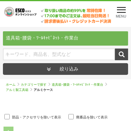
メ
ニ
MENU
ュ
ー
を
開
道具箱･腰袋・ﾂｰﾙｷｬﾋﾞﾈｯﾄ・作業台
く
絞り込み
ホーム
カテゴリーで探す
道具箱･腰袋・ﾂｰﾙｷｬﾋﾞﾈｯﾄ・作業台
アルミ製工具箱
アルミケース
部品・アクセサリを除いて表示
廃番品を除いて表示