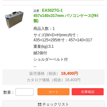
EA502TG-1
品番 :
457x140x317mm パソコンケース(ｱﾙﾐ
製)
商品入数：
1
サイズ(W×D×H)mm:内寸：
435×125×295外寸：457×140×317
重量(kg):3.1
鍵2個付
ショルダーベルト付
...
18,400
販売価格（税抜）
円
カタログ価格（税抜）18,400円
カート
在庫確認
数量：
チェックリスト