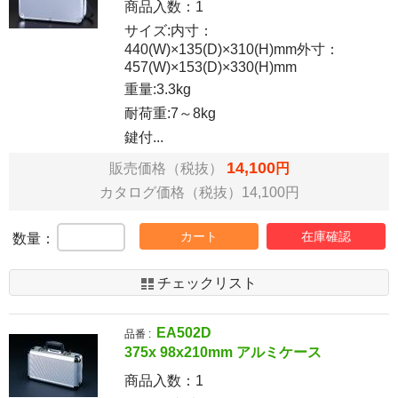
商品入数：
1
サイズ:内寸：
440(W)×135(D)×310(H)mm外寸：
457(W)×153(D)×330(H)mm
重量:3.3kg
耐荷重:7～8kg
鍵付...
14,100
販売価格（税抜）
円
カタログ価格（税抜）14,100円
カート
在庫確認
数量：
チェックリスト
EA502D
品番 :
375x 98x210mm アルミケース
商品入数：
1