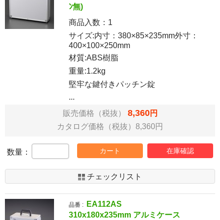
ﾝ無)
商品入数：
1
サイズ:内寸：380×85×235mm外寸：
400×100×250mm
材質:ABS樹脂
重量:1.2kg
堅牢な鍵付きパッチン錠
...
8,360
販売価格（税抜）
円
カタログ価格（税抜）8,360円
カート
在庫確認
数量：
チェックリスト
EA112AS
品番 :
310x180x235mm アルミケース