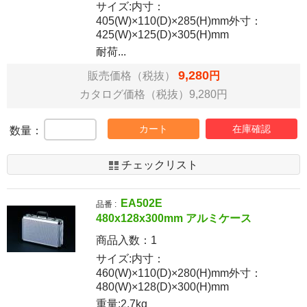
サイズ:内寸：
405(W)×110(D)×285(H)mm外寸：
425(W)×125(D)×305(H)mm
耐荷...
9,280
販売価格（税抜）
円
カタログ価格（税抜）9,280円
カート
在庫確認
数量：
チェックリスト
EA502E
品番 :
480x128x300mm アルミケース
商品入数：
1
サイズ:内寸：
460(W)×110(D)×280(H)mm外寸：
480(W)×128(D)×300(H)mm
重量:2.7kg