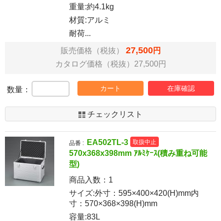
重量:約4.1kg
材質:アルミ
耐荷...
27,500
販売価格（税抜）
円
カタログ価格（税抜）27,500円
カート
在庫確認
数量：
チェックリスト
EA502TL-3
取扱中止
品番 :
570x368x398mm ｱﾙﾐｹｰｽ(積み重ね可能
型)
商品入数：
1
サイズ:外寸：595×400×420(H)mm内
寸：570×368×398(H)mm
容量:83L