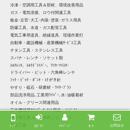
冷凍・空調用工具＆部材、環境改善用品
ガス・電気溶接、ロウ付関連工具
板金･左官･大工･内装･塗装･ガラス用具
防爆工具、水道・ガス配管工具
電気工事用道具、絶縁道具、現場作業灯
自動車・建設機械・産業機械ｻｰﾋﾞｽ工具
チタン工具・ステンレス工具
スパナ・レンチ・ソケット類
ﾄﾙｸﾚﾝﾁ、ﾄﾙｸﾄﾞﾗｲﾊﾞｰ、ﾜｲﾔｰﾂｲｽﾀｰ
ドライバー・ビット・六角棒レンチ
ﾌｯｸ・ﾋﾟｯｸ・ﾎﾟﾝﾁ・けがき針
やすり・砥石・研磨材・ﾜｲﾔｰﾌﾞﾗｼ
部品洗浄用品､工業用ﾜｲﾊﾟｰ､水･油吸着材
オイル・グリース関連用品
工作機械用ｸﾗﾝﾌﾟ､ｸｰﾗﾝﾄ用品、ﾐﾆﾊﾞｲｽ
時計用工具､ﾙｰﾍﾟ､半田ごて､ﾐﾆﾄｰﾁ
測定工具
お問合せ
ﾄｯﾌﾟ
ﾛｸﾞｲﾝ
ﾏｲﾍﾟｰｼﾞ
ｶｰﾄ