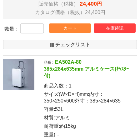
24,400
販売価格（税抜）
円
カタログ価格（税抜）24,400円
カート
在庫確認
数量：
チェックリスト
EA502A-80
品番 :
385x284x635mm アルミケース(ｷｬｽﾀｰ
付)
商品入数：
1
サイズ(W×D×H)mm:内寸：
350×250×600外寸：385×284×635
容量:53L
材質:アルミ
耐荷重:約15kg
重量(...