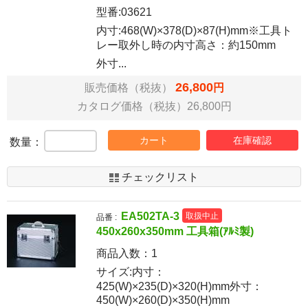
型番:03621
内寸:468(W)×378(D)×87(H)mm※工具ト
レー取外し時の内寸高さ：約150mm
外寸...
26,800
販売価格（税抜）
円
カタログ価格（税抜）26,800円
カート
在庫確認
数量：
チェックリスト
EA502TA-3
取扱中止
品番 :
450x260x350mm 工具箱(ｱﾙﾐ製)
商品入数：
1
サイズ:内寸：
425(W)×235(D)×320(H)mm外寸：
450(W)×260(D)×350(H)mm