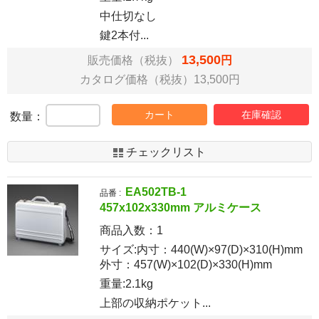
中仕切なし
鍵2本付...
13,500
販売価格（税抜）
円
カタログ価格（税抜）13,500円
カート
在庫確認
数量：
チェックリスト
EA502TB-1
品番 :
457x102x330mm アルミケース
商品入数：
1
サイズ:内寸：440(W)×97(D)×310(H)mm
外寸：457(W)×102(D)×330(H)mm
重量:2.1kg
上部の収納ポケット...