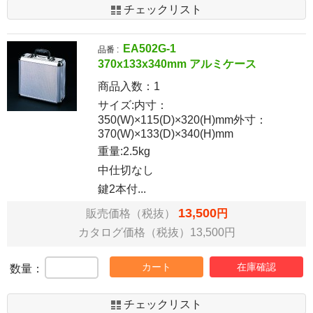
チェックリスト
EA502G-1
品番 :
370x133x340mm アルミケース
商品入数：
1
サイズ:内寸：
350(W)×115(D)×320(H)mm外寸：
370(W)×133(D)×340(H)mm
重量:2.5kg
中仕切なし
鍵2本付...
13,500
販売価格（税抜）
円
カタログ価格（税抜）13,500円
カート
在庫確認
数量：
チェックリスト