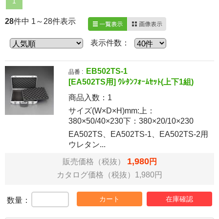
1
28
件中 1～28件表示
一覧表示
画像表示
表示件数：
EB502TS-1
品番 :
[EA502TS用] ｳﾚﾀﾝﾌｫｰﾑｾｯﾄ(上下1組)
商品入数：
1
サイズ(W×D×H)mm:上：
380×50/40×230下：380×20/10×230
EA502TS、EA502TS-1、EA502TS-2用
ウレタン...
1,980
販売価格（税抜）
円
カタログ価格（税抜）1,980円
カート
在庫確認
数量：