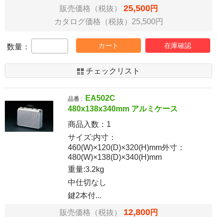
25,500
販売価格（税抜）
円
カタログ価格（税抜）25,500円
カート
在庫確認
数量：
チェックリスト
EA502C
品番 :
480x138x340mm アルミケース
商品入数：
1
サイズ:内寸：
460(W)×120(D)×320(H)mm外寸：
480(W)×138(D)×340(H)mm
重量:3.2kg
中仕切なし
鍵2本付...
12,800
販売価格（税抜）
円