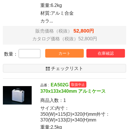
重量:6.2kg
材質:アルミ合金
カラ...
52,800
販売価格（税抜）
円
カタログ価格（税抜）52,800円
カート
在庫確認
数量：
チェックリスト
EA502G
取扱中止
品番 :
370x133x340mm アルミケース
商品入数：
1
サイズ:内寸：
350(W)×115(D)×320(H)mm外寸：
370(W)×133(D)×340(H)mm
重量:2.5kg