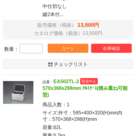
中仕切なし
鍵2本付...
13,500
販売価格（税抜）
円
カタログ価格（税抜）13,500円
カート
在庫確認
数量：
チェックリスト
EA502TL-2
取扱中止
品番 :
570x368x298mm ｱﾙﾐｹｰｽ(積み重ね可能
型)
商品入数：
1
サイズ:外寸：595×400×320(H)mm内
寸：570×368×298(H)mm
容量:62L
重量:5.7kg