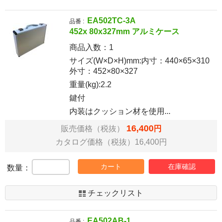
EA502TC-3A
品番 :
452x 80x327mm アルミケース
商品入数：
1
サイズ(W×D×H)mm:内寸：440×65×310
外寸：452×80×327
重量(kg):2.2
鍵付
内装はクッション材を使用...
16,400
販売価格（税抜）
円
カタログ価格（税抜）16,400円
カート
在庫確認
数量：
チェックリスト
EA502AB-1
品番 :