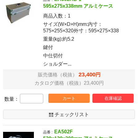
595x275x338mm アルミケース
商品入数：
1
サイズ(W×D×H)mm:内寸：
575×255×320外寸：595×275×338
重量(kg):約5.2
鍵付
中仕切付
ショルダー...
23,400
販売価格（税抜）
円
カタログ価格（税抜）23,400円
カート
在庫確認
数量：
チェックリスト
EA502F
品番 :