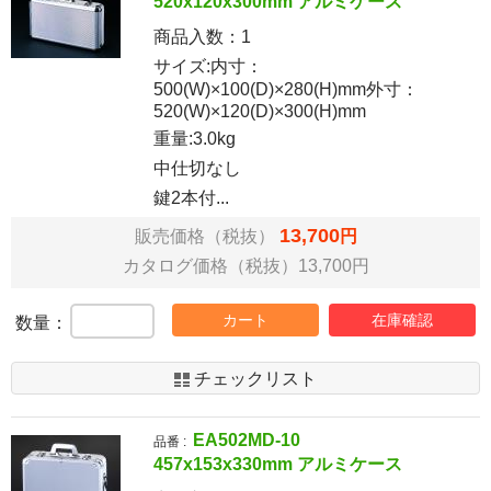
520x120x300mm アルミケース
商品入数：
1
サイズ:内寸：
500(W)×100(D)×280(H)mm外寸：
520(W)×120(D)×300(H)mm
重量:3.0kg
中仕切なし
鍵2本付...
13,700
販売価格（税抜）
円
カタログ価格（税抜）13,700円
カート
在庫確認
数量：
チェックリスト
EA502MD-10
品番 :
457x153x330mm アルミケース