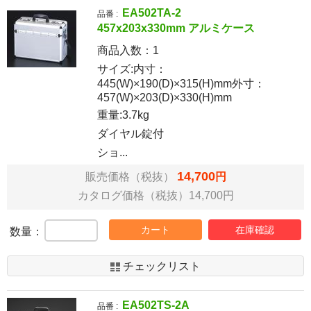
EA502TA-2
品番 :
457x203x330mm アルミケース
商品入数：
1
サイズ:内寸：
445(W)×190(D)×315(H)mm外寸：
457(W)×203(D)×330(H)mm
重量:3.7kg
ダイヤル錠付
ショ...
14,700
販売価格（税抜）
円
カタログ価格（税抜）14,700円
カート
在庫確認
数量：
チェックリスト
EA502TS-2A
品番 :