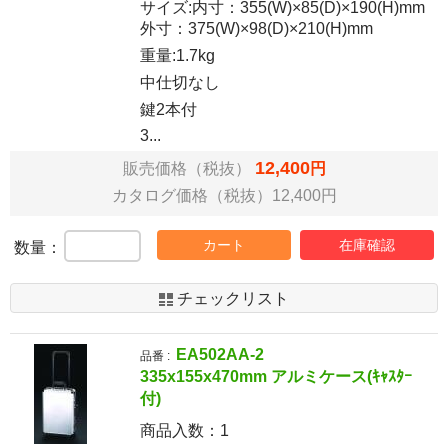
サイズ:内寸：355(W)×85(D)×190(H)mm
外寸：375(W)×98(D)×210(H)mm
重量:1.7kg
中仕切なし
鍵2本付
3...
12,400
販売価格（税抜）
円
カタログ価格（税抜）12,400円
カート
在庫確認
数量：
チェックリスト
EA502AA-2
品番 :
335x155x470mm アルミケース(ｷｬｽﾀｰ
付)
商品入数：
1