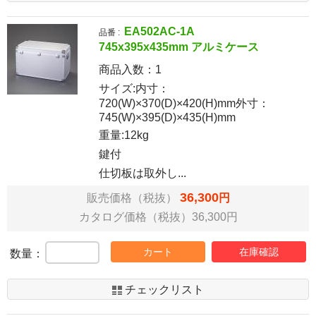
EA502AC-1A
品番 :
745x395x435mm アルミケース
商品入数：
1
サイズ:内寸：
720(W)×370(D)×420(H)mm外寸：
745(W)×395(D)×435(H)mm
重量:12kg
鍵付
仕切板は取外し...
36,300
販売価格（税抜）
円
カタログ価格（税抜）36,300円
カート
在庫確認
数量：
チェックリスト