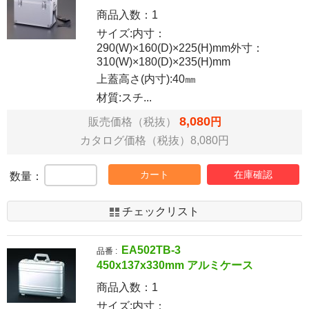
商品入数：
1
サイズ:内寸：
290(W)×160(D)×225(H)mm外寸：
310(W)×180(D)×235(H)mm
上蓋高さ(内寸):40㎜
材質:スチ...
8,080
販売価格（税抜）
円
カタログ価格（税抜）8,080円
カート
在庫確認
数量：
チェックリスト
EA502TB-3
品番 :
450x137x330mm アルミケース
商品入数：
1
サイズ:内寸：