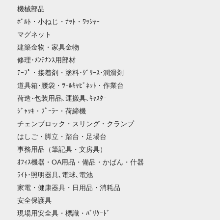
機械部品
ﾎﾞﾙﾄ・小ねじ・ﾅｯﾄ・ﾜｯｼｬｰ
マグネット
建築金物・家具金物
修理･ﾒﾝﾃﾅﾝｽ用部材
ﾃｰﾌﾟ・接着剤・塗料･ｸﾞﾘｰｽ･潤滑剤
道具箱･腰袋・ﾂｰﾙｷｬﾋﾞﾈｯﾄ・作業台
荷造･包装用品､運搬具､ｷｬｽﾀｰ
ｼﾞｬｯｷ・ﾌﾟｰﾗｰ・荷締機
チェンブロック・スリング・クランプ
はしご・脚立・踏台・足場台
事務用品（筆記具・文房具）
ｵﾌｨｽ機器・OA用品・備品・かばん・什器
ﾗｲﾄ･照明器具､電球､電池
家電・健康器具・日用品・消耗品
安全保護具
現場用安全具・標識・ﾊﾞﾘｹｰﾄﾞ