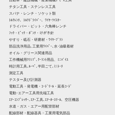
自動車・建設機械・産業機械ｻｰﾋﾞｽ工具
チタン工具・ステンレス工具
スパナ・レンチ・ソケット類
ﾄﾙｸﾚﾝﾁ、ﾄﾙｸﾄﾞﾗｲﾊﾞｰ、ﾜｲﾔｰﾂｲｽﾀｰ
ドライバー・ビット・六角棒レンチ
ﾌｯｸ・ﾋﾟｯｸ・ﾎﾟﾝﾁ・けがき針
やすり・砥石・研磨材・ﾜｲﾔｰﾌﾞﾗｼ
部品洗浄用品､工業用ﾜｲﾊﾟｰ､水･油吸着材
オイル・グリース関連用品
工作機械用ｸﾗﾝﾌﾟ､ｸｰﾗﾝﾄ用品、ﾐﾆﾊﾞｲｽ
時計用工具､ﾙｰﾍﾟ､半田ごて､ﾐﾆﾄｰﾁ
測定工具
テスター及び計測器
電動工具・発電機・ｺｰﾄﾞﾘｰﾙ・延長ｺｰﾄﾞ
電動･エアー工具用先端工具
ｴｱｰｺﾝﾌﾟﾚｯｻｰ､ｴｱｰ工具､ｴｱｰﾎｰｽﾘｰﾙ、空圧機器
水道・ガス・エアー用配管部材
配線部材・配線器具・工業用電気部品