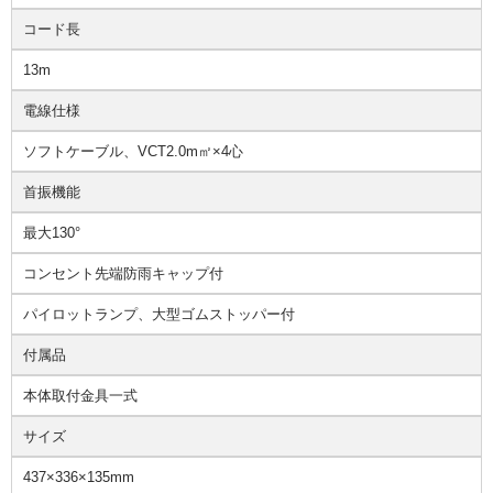
コード長
13m
電線仕様
ソフトケーブル、VCT2.0m㎡×4心
首振機能
最大130°
コンセント先端防雨キャップ付
パイロットランプ、大型ゴムストッパー付
付属品
本体取付金具一式
サイズ
437×336×135mm