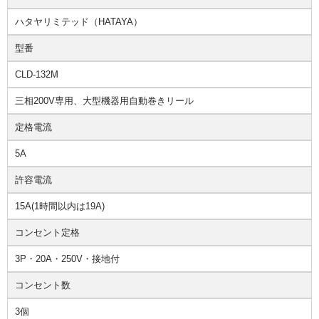
ハタヤリミテッド（HATAYA）
型番
CLD-132M
三相200V専用、大型機器用自動巻きリール
定格電流
5A
許容電流
15A(1時間以内は19A)
コンセント定格
3P・20A・250V・接地付
コンセント数
3個