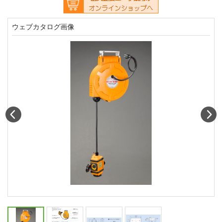
ウェブカタログ画像
Prev
N