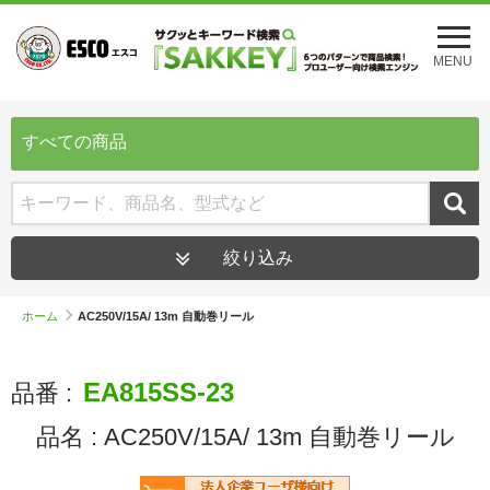
メ
ニ
MENU
ュ
ー
を
開
すべての商品
く
絞り込み
ホーム
AC250V/15A/ 13m 自動巻リール
EA815SS-23
品番 :
品名 :
AC250V/15A/ 13m 自動巻リール