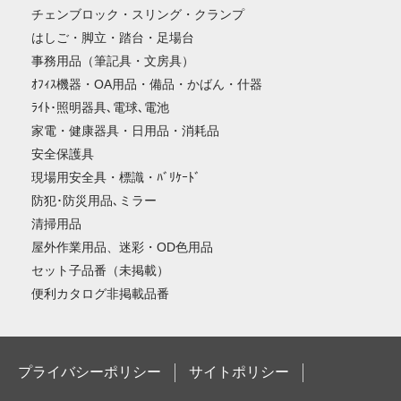
チェンブロック・スリング・クランプ
はしご・脚立・踏台・足場台
事務用品（筆記具・文房具）
ｵﾌｨｽ機器・OA用品・備品・かばん・什器
ﾗｲﾄ･照明器具､電球､電池
家電・健康器具・日用品・消耗品
安全保護具
現場用安全具・標識・ﾊﾞﾘｹｰﾄﾞ
防犯･防災用品､ミラー
清掃用品
屋外作業用品、迷彩・OD色用品
セット子品番（未掲載）
便利カタログ非掲載品番
プライバシーポリシー
サイトポリシー