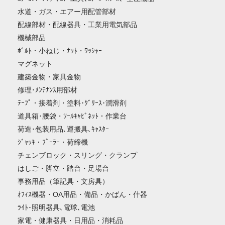
水道・ガス・エアー用配管部材
配線部材・配線器具・工業用電気部品
機械部品
ﾎﾞﾙﾄ・小ねじ・ﾅｯﾄ・ﾜｯｼｬｰ
マグネット
建築金物・家具金物
修理･ﾒﾝﾃﾅﾝｽ用部材
ﾃｰﾌﾟ・接着剤・塗料･ｸﾞﾘｰｽ･潤滑剤
道具箱･腰袋・ﾂｰﾙｷｬﾋﾞﾈｯﾄ・作業台
荷造･包装用品､運搬具､ｷｬｽﾀｰ
ｼﾞｬｯｷ・ﾌﾟｰﾗｰ・荷締機
チェンブロック・スリング・クランプ
はしご・脚立・踏台・足場台
事務用品（筆記具・文房具）
ｵﾌｨｽ機器・OA用品・備品・かばん・什器
ﾗｲﾄ･照明器具､電球､電池
家電・健康器具・日用品・消耗品