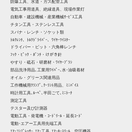
防爆工具、水道・ガス配管工具
電気工事用道具、絶縁道具、現場作業灯
自動車・建設機械・産業機械ｻｰﾋﾞｽ工具
チタン工具・ステンレス工具
スパナ・レンチ・ソケット類
ﾄﾙｸﾚﾝﾁ、ﾄﾙｸﾄﾞﾗｲﾊﾞｰ、ﾜｲﾔｰﾂｲｽﾀｰ
ドライバー・ビット・六角棒レンチ
ﾌｯｸ・ﾋﾟｯｸ・ﾎﾟﾝﾁ・けがき針
やすり・砥石・研磨材・ﾜｲﾔｰﾌﾞﾗｼ
部品洗浄用品､工業用ﾜｲﾊﾟｰ､水･油吸着材
オイル・グリース関連用品
工作機械用ｸﾗﾝﾌﾟ､ｸｰﾗﾝﾄ用品、ﾐﾆﾊﾞｲｽ
時計用工具､ﾙｰﾍﾟ､半田ごて､ﾐﾆﾄｰﾁ
測定工具
テスター及び計測器
電動工具・発電機・ｺｰﾄﾞﾘｰﾙ・延長ｺｰﾄﾞ
電動･エアー工具用先端工具
ｴｱｰｺﾝﾌﾟﾚｯｻｰ､ｴｱｰ工具､ｴｱｰﾎｰｽﾘｰﾙ、空圧機器