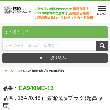
メ
ニ
MENU
ュ
ー
を
開
すべての商品
く
絞り込み
ホーム
15A /0.45m 漏電保護プラグ(超高感度)
EA940ME-13
品番 :
品名 :
15A /0.45m 漏電保護プラグ(超高感
度)