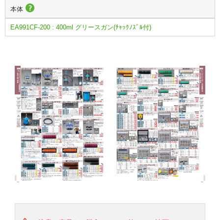
本体
EA991CF-200 : 400ml グリースガン(ﾁｬｯｸﾉｽﾞﾙ付)