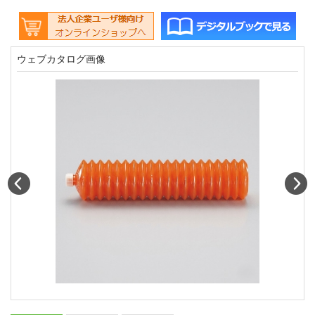
ウェブカタログ画像
Prev
N