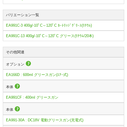
バリエーション一覧
EA991C-3 400g/-10ﾟC～120ﾟC ｶｰﾄﾘｯｼﾞｸﾞﾘｰｽ(ﾘﾁｳﾑ)
EA991C-13 400g/-10ﾟC～120ﾟC グリース(ﾘﾁｳﾑ/20本)
その他関連
オプション
EA166D : 600ml グリースガン(ｴｱｰ式)
本体
EA991CF : 400ml グリースガン
本体
EA991-30A : DC18V 電動グリースガン(充電式)