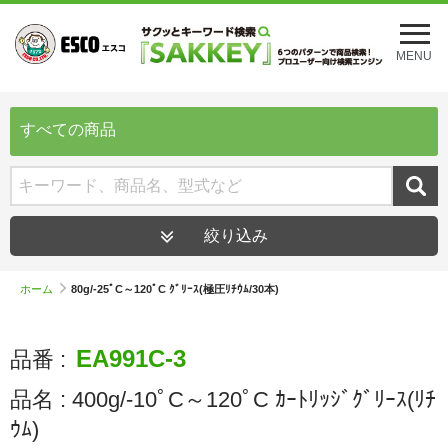
メ
ニ
MENU
ュ
ー
を
開
すべての商品
く
絞り込み
ホーム
80g/-25ﾟC～120ﾟC ｸﾞﾘｰｽ(極圧ﾘﾁｳﾑ/30本)
EA991C-3
品番 :
品名 :
400g/-10ﾟC～120ﾟC ｶｰﾄﾘｯｼﾞｸﾞﾘｰｽ(ﾘﾁ
ｳﾑ)