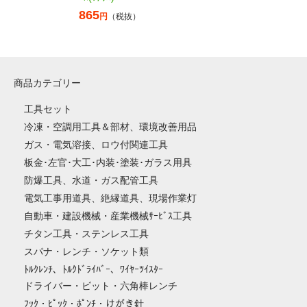
865
円
（税抜）
商品カテゴリー
工具セット
冷凍・空調用工具＆部材、環境改善用品
ガス・電気溶接、ロウ付関連工具
板金･左官･大工･内装･塗装･ガラス用具
防爆工具、水道・ガス配管工具
電気工事用道具、絶縁道具、現場作業灯
自動車・建設機械・産業機械ｻｰﾋﾞｽ工具
チタン工具・ステンレス工具
スパナ・レンチ・ソケット類
ﾄﾙｸﾚﾝﾁ、ﾄﾙｸﾄﾞﾗｲﾊﾞｰ、ﾜｲﾔｰﾂｲｽﾀｰ
ドライバー・ビット・六角棒レンチ
ﾌｯｸ・ﾋﾟｯｸ・ﾎﾟﾝﾁ・けがき針