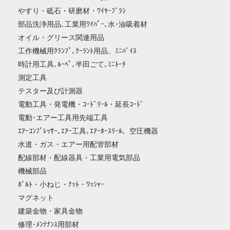
やすり・砥石・研磨材・ﾜｲﾔｰﾌﾞﾗｼ
部品洗浄用品､工業用ﾜｲﾊﾟｰ､水･油吸着材
オイル・グリース関連用品
工作機械用ｸﾗﾝﾌﾟ､ｸｰﾗﾝﾄ用品、ﾐﾆﾊﾞｲｽ
時計用工具､ﾙｰﾍﾟ､半田ごて､ﾐﾆﾄｰﾁ
測定工具
テスター及び計測器
電動工具・発電機・ｺｰﾄﾞﾘｰﾙ・延長ｺｰﾄﾞ
電動･エアー工具用先端工具
ｴｱｰｺﾝﾌﾟﾚｯｻｰ､ｴｱｰ工具､ｴｱｰﾎｰｽﾘｰﾙ、空圧機器
水道・ガス・エアー用配管部材
配線部材・配線器具・工業用電気部品
機械部品
ﾎﾞﾙﾄ・小ねじ・ﾅｯﾄ・ﾜｯｼｬｰ
マグネット
建築金物・家具金物
修理･ﾒﾝﾃﾅﾝｽ用部材