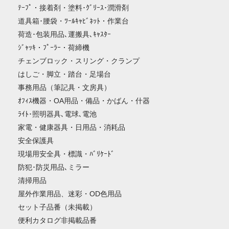
ﾃｰﾌﾟ・接着剤・塗料･ｸﾞﾘｰｽ･潤滑剤
道具箱･腰袋・ﾂｰﾙｷｬﾋﾞﾈｯﾄ・作業台
荷造･包装用品､運搬具､ｷｬｽﾀｰ
ｼﾞｬｯｷ・ﾌﾟｰﾗｰ・荷締機
チェンブロック・スリング・クランプ
はしご・脚立・踏台・足場台
事務用品（筆記具・文房具）
ｵﾌｨｽ機器・OA用品・備品・かばん・什器
ﾗｲﾄ･照明器具､電球､電池
家電・健康器具・日用品・消耗品
安全保護具
現場用安全具・標識・ﾊﾞﾘｹｰﾄﾞ
防犯･防災用品､ミラー
清掃用品
屋外作業用品、迷彩・OD色用品
セット子品番（未掲載）
便利カタログ非掲載品番