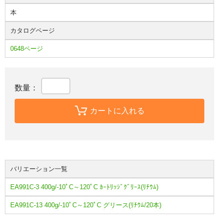
本
カタログページ
0648ページ
数量：
カートに入れる
バリエーション一覧
EA991C-3 400g/-10ﾟC～120ﾟC ｶｰﾄﾘｯｼﾞｸﾞﾘｰｽ(ﾘﾁｳﾑ)
EA991C-13 400g/-10ﾟC～120ﾟC グリース(ﾘﾁｳﾑ/20本)