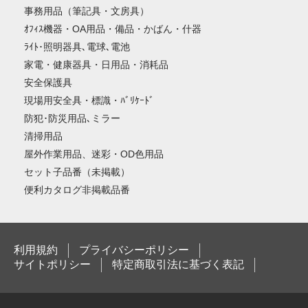
事務用品（筆記具・文房具）
ｵﾌｨｽ機器・OA用品・備品・かばん・什器
ﾗｲﾄ･照明器具､電球､電池
家電・健康器具・日用品・消耗品
安全保護具
現場用安全具・標識・ﾊﾞﾘｹｰﾄﾞ
防犯･防災用品､ミラー
清掃用品
屋外作業用品、迷彩・OD色用品
セット子品番（未掲載）
便利カタログ非掲載品番
利用規約
プライバシーポリシー
サイトポリシー
特定商取引法に基づく表記