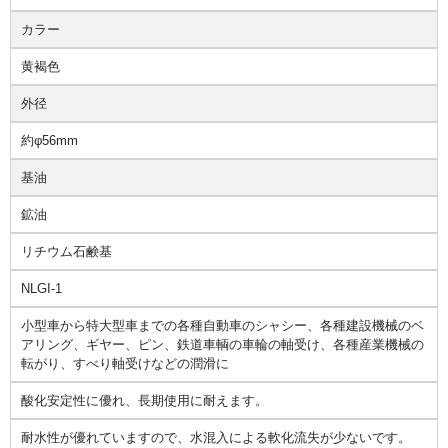
カラー
黄褐色
外径
約φ56mm
基油
鉱油
リチウム石鹸基
NLGI-1
小型車から特大型車までの各種自動車のシャシー、各種建設機械のベ
アリング、ギヤー、ピン、鉄道車輌の車輪の軸受け、各種産業機械の
転がり、すべり軸受けなどの潤滑に
酸化安定性に優れ、長期使用に耐えます。
耐水性が優れていますので、水混入による軟化流失が少ないです。