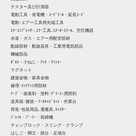
テスター及び計測器
電動工具・発電機・ｺｰﾄﾞﾘｰﾙ・延長ｺｰﾄﾞ
電動･エアー工具用先端工具
ｴｱｰｺﾝﾌﾟﾚｯｻｰ､ｴｱｰ工具､ｴｱｰﾎｰｽﾘｰﾙ、空圧機器
水道・ガス・エアー用配管部材
配線部材・配線器具・工業用電気部品
機械部品
ﾎﾞﾙﾄ・小ねじ・ﾅｯﾄ・ﾜｯｼｬｰ
マグネット
建築金物・家具金物
修理･ﾒﾝﾃﾅﾝｽ用部材
ﾃｰﾌﾟ・接着剤・塗料･ｸﾞﾘｰｽ･潤滑剤
道具箱･腰袋・ﾂｰﾙｷｬﾋﾞﾈｯﾄ・作業台
荷造･包装用品､運搬具､ｷｬｽﾀｰ
ｼﾞｬｯｷ・ﾌﾟｰﾗｰ・荷締機
チェンブロック・スリング・クランプ
はしご・脚立・踏台・足場台