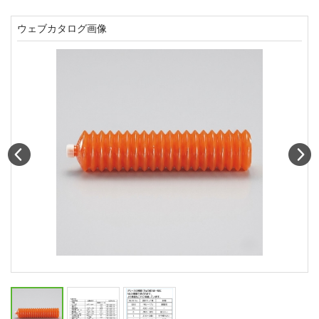
ウェブカタログ画像
Prev
N