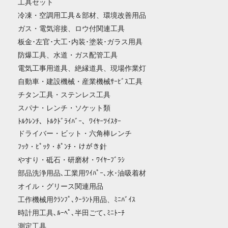
工具セット
冷凍・空調用工具＆部材、環境改善用品
ガス・電気溶接、ロウ付関連工具
板金･左官･大工･内装･塗装･ガラス用具
防爆工具、水道・ガス配管工具
電気工事用道具、絶縁道具、現場作業灯
自動車・建設機械・産業機械ｻｰﾋﾞｽ工具
チタン工具・ステンレス工具
スパナ・レンチ・ソケット類
ﾄﾙｸﾚﾝﾁ、ﾄﾙｸﾄﾞﾗｲﾊﾞｰ、ﾜｲﾔｰﾂｲｽﾀｰ
ドライバー・ビット・六角棒レンチ
ﾌｯｸ・ﾋﾟｯｸ・ﾎﾟﾝﾁ・けがき針
やすり・砥石・研磨材・ﾜｲﾔｰﾌﾞﾗｼ
部品洗浄用品､工業用ﾜｲﾊﾟｰ､水･油吸着材
オイル・グリース関連用品
工作機械用ｸﾗﾝﾌﾟ､ｸｰﾗﾝﾄ用品、ﾐﾆﾊﾞｲｽ
時計用工具､ﾙｰﾍﾟ､半田ごて､ﾐﾆﾄｰﾁ
測定工具