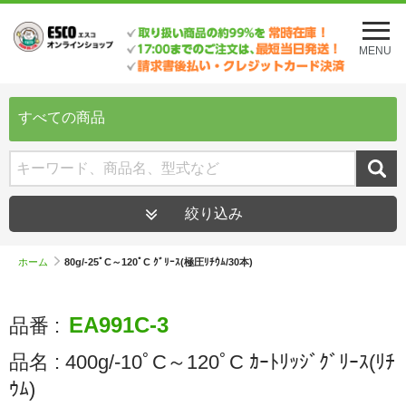
メ
ニ
MENU
ュ
ー
を
開
すべての商品
く
絞り込み
ホーム
80g/-25ﾟC～120ﾟC ｸﾞﾘｰｽ(極圧ﾘﾁｳﾑ/30本)
EA991C-3
品番 :
品名 :
400g/-10ﾟC～120ﾟC ｶｰﾄﾘｯｼﾞｸﾞﾘｰｽ(ﾘﾁ
ｳﾑ)