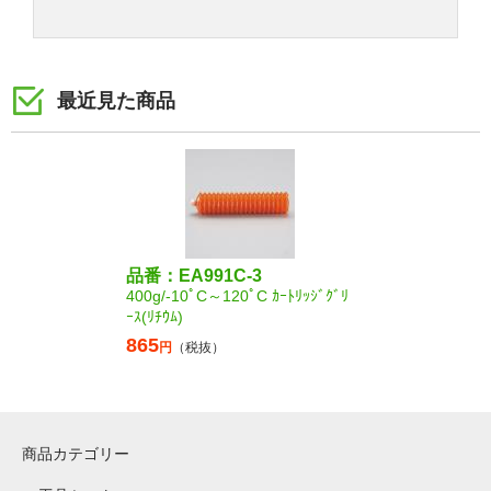
最近見た商品
品番：EA991C-3
400g/-10ﾟC～120ﾟC ｶｰﾄﾘｯｼﾞｸﾞﾘ
ｰｽ(ﾘﾁｳﾑ)
865
円
（税抜）
商品カテゴリー