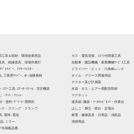
用工具＆部材、環境改善用品
ガス・電気溶接、ロウ付関連工具
道具、絶縁道具、現場作業灯
自動車・建設機械・産業機械ｻｰﾋﾞｽ工具
ｸﾄﾞﾗｲﾊﾞｰ、ﾜｲﾔｰﾂｲｽﾀｰ
ドライバー・ビット・六角棒レンチ
､工業用ﾜｲﾊﾟｰ､水･油吸着材
オイル・グリース関連用品
テスター及び計測器
ｯｻｰ､ｴｱｰ工具､ｴｱｰﾎｰｽﾘｰﾙ、空圧機器
水道・ガス・エアー用配管部材
じ・ﾅｯﾄ・ﾜｯｼｬｰ
マグネット
剤・塗料･ｸﾞﾘｰｽ･潤滑剤
道具箱･腰袋・ﾂｰﾙｷｬﾋﾞﾈｯﾄ・作業台
ック・スリング・クランプ
はしご・脚立・踏台・足場台
器具､電球､電池
家電・健康器具・日用品・消耗品
品､ミラー
清掃用品
グ非掲載品番