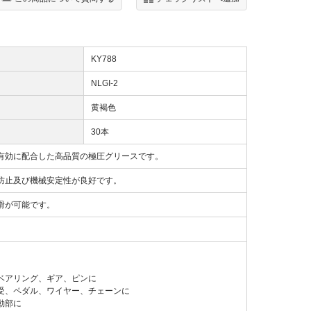
KY788
NLGI-2
黄褐色
30本
有効に配合した高品質の極圧グリースです。
防止及び機械安定性が良好です。
滑が可能です。
ベアリング、ギア、ピンに
受、ペダル、ワイヤー、チェーンに
動部に