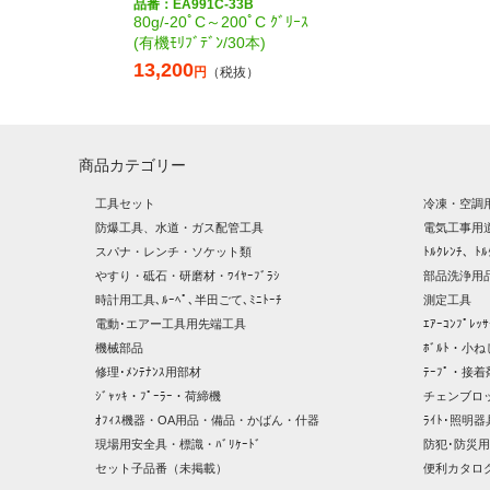
品番：EA991C-33B
80g/-20ﾟC～200ﾟC ｸﾞﾘｰｽ
(有機ﾓﾘﾌﾞﾃﾞﾝ/30本)
13,200
円
（税抜）
商品カテゴリー
工具セット
冷凍・空調
防爆工具、水道・ガス配管工具
電気工事用
スパナ・レンチ・ソケット類
ﾄﾙｸﾚﾝﾁ、ﾄﾙ
やすり・砥石・研磨材・ﾜｲﾔｰﾌﾞﾗｼ
部品洗浄用品
時計用工具､ﾙｰﾍﾟ､半田ごて､ﾐﾆﾄｰﾁ
測定工具
電動･エアー工具用先端工具
ｴｱｰｺﾝﾌﾟﾚ
機械部品
ﾎﾞﾙﾄ・小ね
修理･ﾒﾝﾃﾅﾝｽ用部材
ﾃｰﾌﾟ・接着
ｼﾞｬｯｷ・ﾌﾟｰﾗｰ・荷締機
チェンブロ
ｵﾌｨｽ機器・OA用品・備品・かばん・什器
ﾗｲﾄ･照明
現場用安全具・標識・ﾊﾞﾘｹｰﾄﾞ
防犯･防災用
セット子品番（未掲載）
便利カタロ