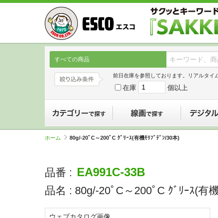
すべての商品
前日在庫を参照しております。リアルタイ
在庫
個以上
カテゴリーで探す
線画で探す
ホーム
80g/-20ﾟC～200ﾟC ｸﾞﾘｰｽ(有機ﾓﾘﾌﾞﾃﾞﾝ/30本)
EA991C-33B
品番 :
品名 :
80g/-20ﾟC～200ﾟC ｸﾞﾘｰｽ(有機
ウェブカタログ画像