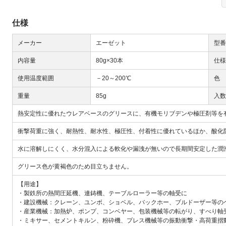
仕様
メーカー
エーゼット
型番
内容量
80g×30本
仕様
使用温度範囲
－20～200℃
色
Next
重量
85g
入数
熱安定性に優れたウレアベースのグリースに、有機モリブデンや極圧剤等を
衝撃荷重に強く、耐熱性、耐水性、極圧性、付着性に優れているほか、酸化
水に溶解しにくく、水分混入による軟化や漏洩が無いので長期間安定した潤
グリース色が黄褐色のため目立ちません。
大
【用途】
・製鉄所の熱間圧延機、連鋳機、テーブルローラー等の軸受に
・建設機械：クレーン、ユンボ、ショベル、バックホー、ブルドーザー等の
・産業機械：加熱炉、ポンプ、コンベヤー、包装機械等の転がり、すべり軸
・ミキサー、セメントキルン、粉砕機、プレス機械等の振動衝撃・高荷重摺