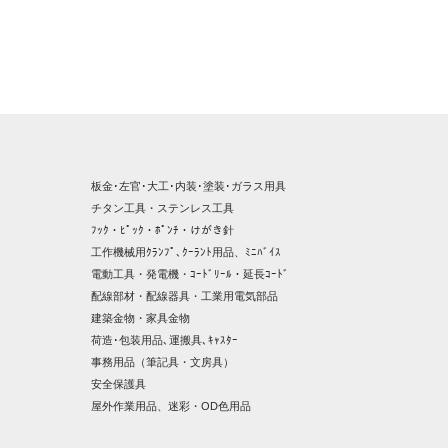
板金･左官･大工･内装･塗装･ガラス用具
チタン工具・ステンレス工具
ﾌｯｸ・ﾋﾟｯｸ・ﾎﾟﾝﾁ・けがき針
工作機械用ｸﾗﾝﾌﾟ､ｸｰﾗﾝﾄ用品、ﾐﾆﾊﾞｲｽ
電動工具・発電機・ｺｰﾄﾞﾘｰﾙ・延長ｺｰﾄﾞ
配線部材・配線器具・工業用電気部品
建築金物・家具金物
荷造･包装用品､運搬具､ｷｬｽﾀｰ
事務用品（筆記具・文房具）
安全保護具
屋外作業用品、迷彩・OD色用品