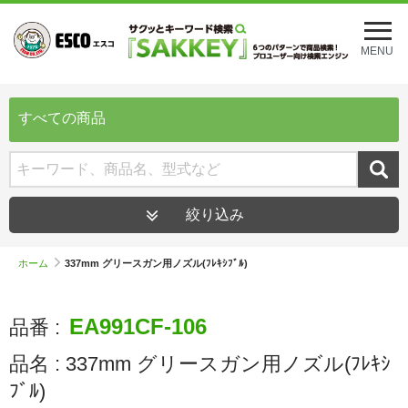
メ
ニ
MENU
ュ
ー
を
開
すべての商品
く
絞り込み
ホーム
337mm グリースガン用ノズル(ﾌﾚｷｼﾌﾞﾙ)
EA991CF-106
品番 :
品名 :
337mm グリースガン用ノズル(ﾌﾚｷｼ
ﾌﾞﾙ)