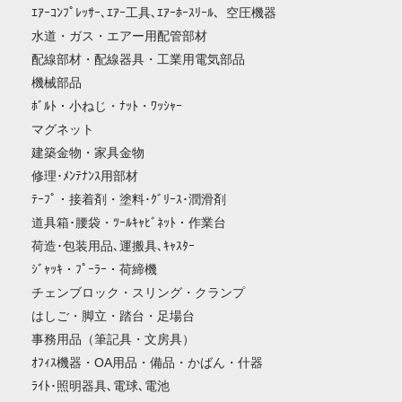
ｴｱｰｺﾝﾌﾟﾚｯｻｰ､ｴｱｰ工具､ｴｱｰﾎｰｽﾘｰﾙ、空圧機器
水道・ガス・エアー用配管部材
配線部材・配線器具・工業用電気部品
機械部品
ﾎﾞﾙﾄ・小ねじ・ﾅｯﾄ・ﾜｯｼｬｰ
マグネット
建築金物・家具金物
修理･ﾒﾝﾃﾅﾝｽ用部材
ﾃｰﾌﾟ・接着剤・塗料･ｸﾞﾘｰｽ･潤滑剤
道具箱･腰袋・ﾂｰﾙｷｬﾋﾞﾈｯﾄ・作業台
荷造･包装用品､運搬具､ｷｬｽﾀｰ
ｼﾞｬｯｷ・ﾌﾟｰﾗｰ・荷締機
チェンブロック・スリング・クランプ
はしご・脚立・踏台・足場台
事務用品（筆記具・文房具）
ｵﾌｨｽ機器・OA用品・備品・かばん・什器
ﾗｲﾄ･照明器具､電球､電池