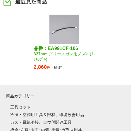
最近見た商品
品番：EA991CF-106
337mm グリースガン用ノズル(ﾌ
ﾚｷｼﾌﾞﾙ)
2,860
円
（税抜）
商品カテゴリー
工具セット
冷凍・空調用工具＆部材、環境改善用品
ガス・電気溶接、ロウ付関連工具
板金･左官･大工･内装･塗装･ガラス用具