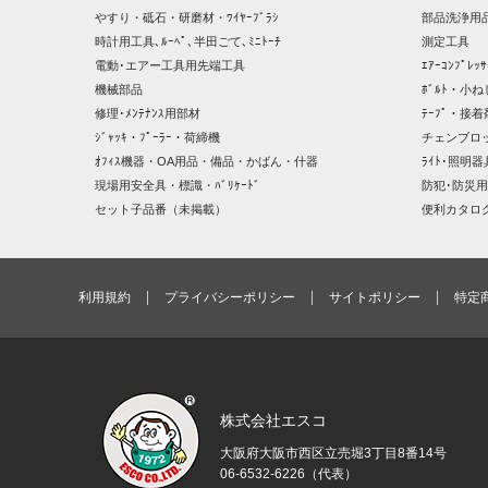
やすり・砥石・研磨材・ﾜｲﾔｰﾌﾞﾗｼ
部品洗浄用品
時計用工具､ﾙｰﾍﾟ､半田ごて､ﾐﾆﾄｰﾁ
測定工具
電動･エアー工具用先端工具
ｴｱｰｺﾝﾌﾟﾚ
機械部品
ﾎﾞﾙﾄ・小ね
修理･ﾒﾝﾃﾅﾝｽ用部材
ﾃｰﾌﾟ・接着
ｼﾞｬｯｷ・ﾌﾟｰﾗｰ・荷締機
チェンブロ
ｵﾌｨｽ機器・OA用品・備品・かばん・什器
ﾗｲﾄ･照明
現場用安全具・標識・ﾊﾞﾘｹｰﾄﾞ
防犯･防災用
セット子品番（未掲載）
便利カタロ
利用規約
プライバシーポリシー
サイトポリシー
特定
株式会社エスコ
大阪府大阪市西区立売堀3丁目8番14号
06-6532-6226（代表）