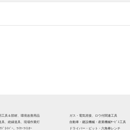
用工具＆部材、環境改善用品
ガス・電気溶接、ロウ付関連工具
道具、絶縁道具、現場作業灯
自動車・建設機械・産業機械ｻｰﾋﾞｽ工具
ｸﾄﾞﾗｲﾊﾞｰ、ﾜｲﾔｰﾂｲｽﾀｰ
ドライバー・ビット・六角棒レンチ