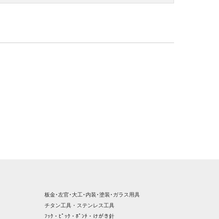
板金･左官･大工･内装･塗装･ガラス用具
チタン工具・ステンレス工具
ﾌｯｸ・ﾋﾟｯｸ・ﾎﾟﾝﾁ・けがき針