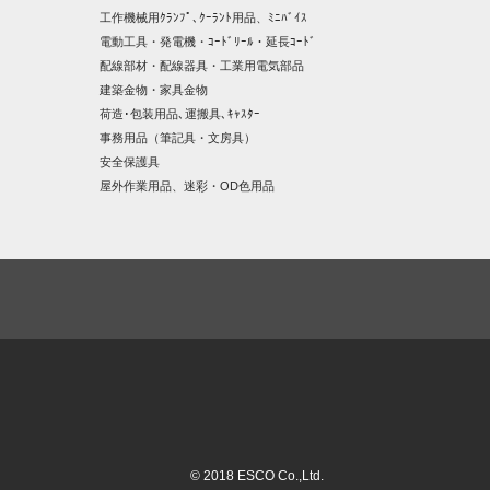
工作機械用ｸﾗﾝﾌﾟ､ｸｰﾗﾝﾄ用品、ﾐﾆﾊﾞｲｽ
電動工具・発電機・ｺｰﾄﾞﾘｰﾙ・延長ｺｰﾄﾞ
配線部材・配線器具・工業用電気部品
建築金物・家具金物
荷造･包装用品､運搬具､ｷｬｽﾀｰ
事務用品（筆記具・文房具）
安全保護具
屋外作業用品、迷彩・OD色用品
© 2018 ESCO Co.,Ltd.