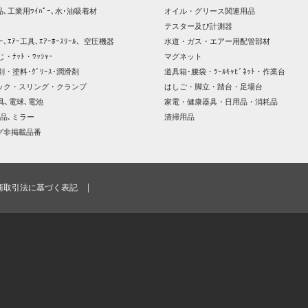
､工業用ﾜｲﾊﾟｰ､水･油吸着材
オイル・グリース関連用品
テスター及び計測器
ｯｻｰ､ｴｱｰ工具､ｴｱｰﾎｰｽﾘｰﾙ、空圧機器
水道・ガス・エアー用配管部材
じ・ﾅｯﾄ・ﾜｯｼｬｰ
マグネット
剤・塗料･ｸﾞﾘｰｽ･潤滑剤
道具箱･腰袋・ﾂｰﾙｷｬﾋﾞﾈｯﾄ・作業台
ック・スリング・クランプ
はしご・脚立・踏台・足場台
器具､電球､電池
家電・健康器具・日用品・消耗品
品､ミラー
清掃用品
グ非掲載品番
商取引法に基づく表記