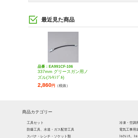
最近見た商品
品番：EA991CF-106
337mm グリースガン用ノ
ズル(ﾌﾚｷｼﾌﾞﾙ)
2,860
円
（税抜）
商品カテゴリー
工具セット
冷凍・空調
防爆工具、水道・ガス配管工具
電気工事用
スパナ・レンチ・ソケット類
ﾄﾙｸﾚﾝﾁ、ﾄﾙ