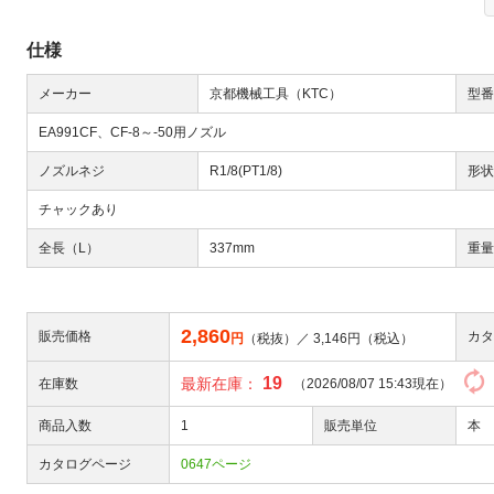
仕様
メーカー
京都機械工具（KTC）
型番
EA991CF、CF-8～-50用ノズル
ノズルネジ
R1/8(PT1/8)
形状
Next
チャックあり
全長（L）
337mm
重量
2,860
販売価格
カタ
円
（税抜）／
3,146
円（税込）
19
最新在庫：
在庫数
（2026/08/07 15:43現在）
大
商品入数
1
販売単位
本
カタログページ
0647ページ