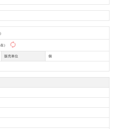
）
6現在）
販売単位
個