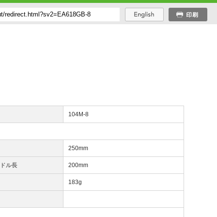
番
104M-8
長
250mm
ンドル長
200mm
量
183g