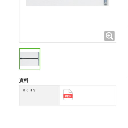
拡大
資料
ＲｏＨＳ