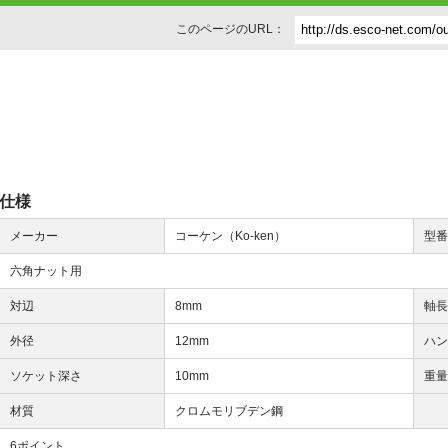
このページのURL：
仕様
メーカー
コーケン（Ko-ken）
型
六角ナット用
対辺
8mm
軸
外径
12mm
ハ
ソケット深さ
10mm
重
材質
クロムモリブデン鋼
6ポイント